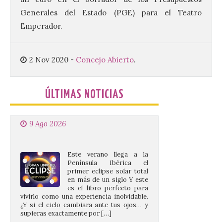
Edition, una nueva cita
musical de las fiestas
Generales del Estado (PGE) para el Teatro
patronales. El salón de plenos del
Emperador.
Ayuntamiento de La Bañeza acogió el 4 de
agosto la presentación oficial del Brujería
Fest Summer […]
2 Nov 2020
-
Concejo Abierto
.
El gran libro del eclipse
ÚLTIMAS NOTICIAS
9 Ago 2026
Este verano llega a la
Península Ibérica el
primer eclipse solar total
en más de un siglo Y este
es el libro perfecto para
vivirlo como una experiencia inolvidable.
¿Y si el cielo cambiara ante tus ojos… y
supieras exactamente por […]