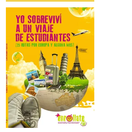
de Asturias (FIDMA) se
celebra del 1 al 16 de
agosto de 2026 en el
Recinto Ferial de Asturias Luis Adaro de
Gijón. El Recinto Ferial Luis Adaro de
Gijón/Xixón acoge […]
La Comarca de las Cinco
Villas, un lugar ideal para
ver el eclipse solar
9 Ago 2026
El próximo 12 de agosto
se producirá el fenómeno
natural excepcional que
podrá verse en muchos
puntos de la comarca,
pero hay que recordar que la observación
debe hacerse siguiendo las pautas de
seguridad recomendadas. La Comarca de
Cinco Villas […]