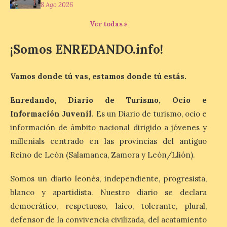
8 Ago 2026
Marimba Ensemble en la
Plaza del Ayuntamiento de
Ver todas »
Ponferrada
9 Ago 2026
¡Somos ENREDANDO.info!
Vamos donde tú vas, estamos donde tú estás.
Iberia Marimba es un es
un encuentro
internacional que se
Enredando, Diario de Turismo, Ocio e
celebra en el mes de
agosto en la localidad
Información Juvenil
. Es un Diario de turismo, ocio e
gallega de Merza, dedicado a la marimba y
información de ámbito nacional dirigido a jóvenes y
la música de cámara. La Plaza del
Ayuntamiento de Ponferrada acogerá
millenials centrado en las provincias del antiguo
este domingo, […]
Reino de León (Salamanca, Zamora y León/Llión).
Somos un diario leonés, independiente, progresista,
MADO Madrid Orgullo
blanco y apartidista. Nuestro diario se declara
2026 vuelve a situarse
como uno de los
democrático, respetuoso, laico, tolerante, plural,
principales motores
defensor de la convivencia civilizada, del acatamiento
económicos y turísticos de