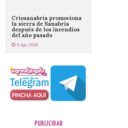
Criosanabria promociona
la sierra de Sanabria
después de los incendios
del año pasado
9 Ago 2026
El objetivo es que las
personas después de
hacer una cima acudan a
un comercio local para
que le selle el pasaporte,
de este modo también se colabora con el
comercio local sanabrés después de los
graves incendios de 2025. […]
Nace GEO-Arena: un
nuevo deporte creado en
la Universidad de León
para que nadie quede
PUBLICIDAD