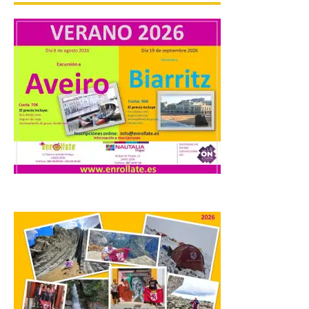
fuera del juego
9 Ago 2026
El profesorado de la
Facultad de Ciencias de la
Actividad Física y del
Deporte de la ULE diseña
una propuesta que
combina acción rápida, toma de
decisiones y colaboración estratégica sin
que ningún participante quede excluido
del juego. GEO-Arena nace […]
Transportes activa un
dispositivo especial para
facilitar la movilidad
durante el eclipse total de
Sol del 12 de agosto
9 Ago 2026