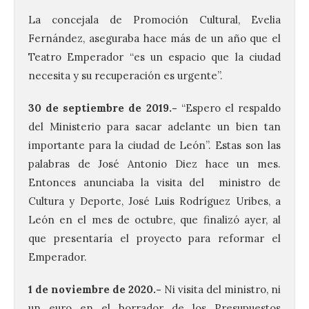
La concejala de Promoción Cultural, Evelia
Fernández, aseguraba hace más de un año que el
Teatro Emperador “es un espacio que la ciudad
necesita y su recuperación es urgente”.
30 de septiembre de 2019
.-
“Espero el respaldo
del Ministerio para sacar adelante un bien tan
importante para la ciudad de León”. Estas son las
palabras de José Antonio Diez hace un mes.
Brujería Fest Summer un
festival que se celebrará
Entonces anunciaba la visita del ministro de
el 11 de agosto en la
Cultura y Deporte, José Luis Rodríguez Uribes, a
Bañeza
León en el mes de octubre, que finalizó ayer, al
9 Ago 2026
que presentaría el proyecto para reformar el
Emperador.
El Ayuntamiento de La
Bañeza presenta el
1 de noviembre de 2020
.-
Ni visita del ministro, ni
Brujería Fest Summer
un euro en el borrador de los Presupuestos