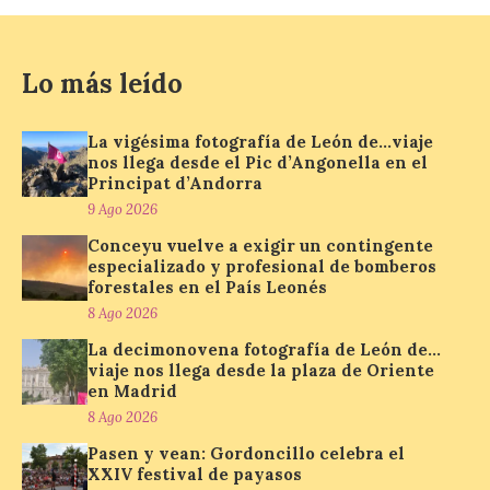
La vigésima fotografía de
Lo más leído
León de…viaje nos llega
desde el Pic d’Angonella
en el Principat d’Andorra
La vigésima fotografía de León de…viaje
nos llega desde el Pic d’Angonella en el
9 Ago 2026
Principat d’Andorra
9 Ago 2026
Conceyu vuelve a exigir un contingente
Nueva edición de León
especializado y profesional de bomberos
de…viaje. Una iniciativa
organizado por la sección
forestales en el País Leonés
juvenil de la Asociación
8 Ago 2026
Enróllate, la Asociación
Conceyu País Llionés y el Diario de
La decimonovena fotografía de León de…
Turismo, Ocio e Información para
viaje nos llega desde la plaza de Oriente
jóvenes “Enredando.info”. Miguel Robles
en Madrid
nos envía la vigésima fotografía de […]
8 Ago 2026
Pasen y vean: Gordoncillo celebra el
XXIV festival de payasos
Concierto del Iberia