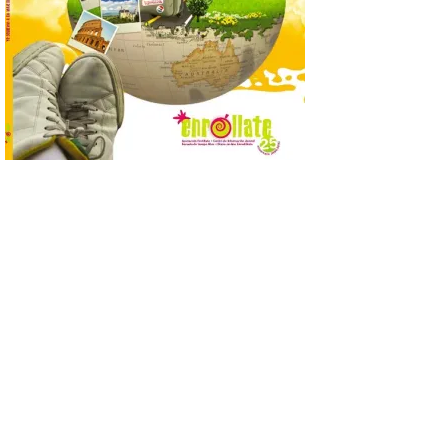
gratuita. El horario de
apertura es de martes a
domingo, de 11:30 a 13:30 horas y de 18:00
a 21:00 horas. La Sala de San Eloy […]
Pasen y vean: Gordoncillo
celebra el XXIV festival de
payasos
8 Ago 2026
La información en la web
del Ayuntamiento sobre
este evento es del año
2022 y la de su página de
turismo de 2025 La firme
apuesta cultural que en las últimas
décadas viene desarrollando Gordoncillo,
tiene un momento culminante en […]
Villadangos recrea la
batalla en el que se