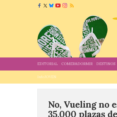
EDITORIAL
COMER&DORMIR
DESTINOS
InfoJOVEN
No, Vueling no 
35.000 plazas de