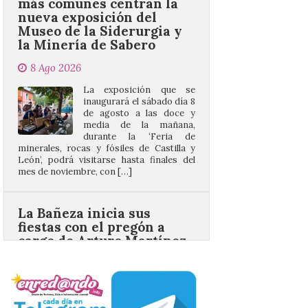
8 Ago 2026
La exposición que se
inaugurará el sábado día 8
de agosto a las doce y
media de la mañana,
durante la ‘Feria de
minerales, rocas y fósiles de Castilla y
León’, podrá visitarse hasta finales del
mes de noviembre, con […]
La Bañeza inicia sus
fiestas con el pregón a
cargo de Arturo Martínez
Matilla
8 Ago 2026
El Ayuntamiento de La
Bañeza designa a Arturo
Martínez Matilla como
pregonero de las Fiestas
2026. Tendrá lugar este