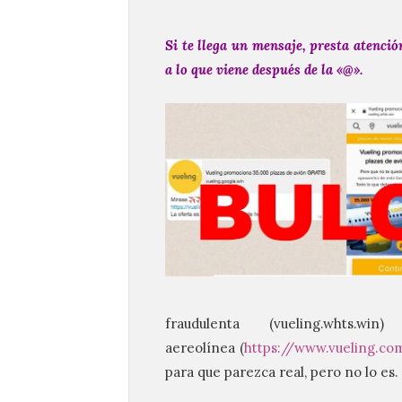
Si te llega un mensaje, presta atenció
a lo que viene después de la «@».
fraudulenta (vueling.wht
aereolínea (
https://www.vueling.co
para que parezca real, pero no lo es.