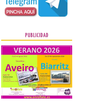
sábado 8 de agosto a las 21,00 horas en el
teatro municipal de La Bañeza. El
comunicador astorgano Arturo Martínez
Matilla, […]
La I Feria de la Cerveza
Artesana de Astorga
PUBLICIDAD
arranca con una gran
acogida del público
8 Ago 2026
La inauguración contó
con la presencia del
alcalde de Astorga, José
Luis Nieto, que se acercó
hasta la feria acompañado
por el organizador de la iniciativa, Isaac
Cancillo Carro. Astorga, 8 de agosto de
2026. — La I Feria de […]
El Jamón de bellota 100 %
ibérico «Guillén» de