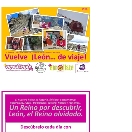
Guijuelo ha sido el
ganador al mejor jamón de
bellota ibérico
8 Ago 2026
El Ministerio de
Agricultura, Pesca y
Alimentación concede el
premio Alimentos de
España a los mejores
jamones 2026. Jamón Serrano 24 – Monte
Nevado recibe el premio al mejor jamón
serrano u otras figuras de calidad
reconocidas. Se han presentado […]
.
Las salas del antiguo
ayuntamiento de
Cabrillanes (Babia) acogen
la muestra ‘Eduardo
Arroyo en la colección del
ILC’
8 Ago 2026