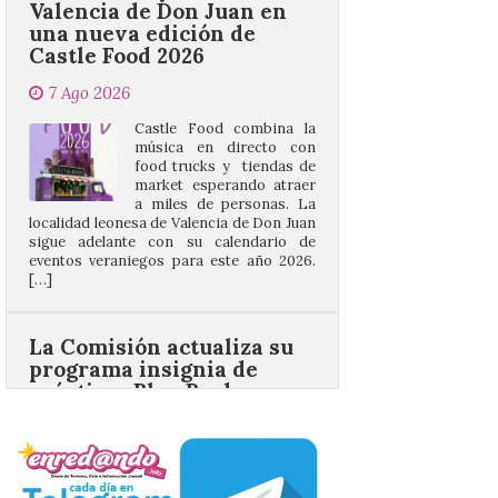
7 Ago 2026
Castle Food combina la
música en directo con
food trucks y tiendas de
market esperando atraer
a miles de personas. La
localidad leonesa de Valencia de Don Juan
sigue adelante con su calendario de
eventos veraniegos para este año 2026.
[…]
La Comisión actualiza su
programa insignia de
prácticas Blue Book,
abriéndolo a titulados de
EFP
6 Ago 2026
Las solicitudes estarán
abiertas del 22 de julio al 4
de septiembre de 2026.