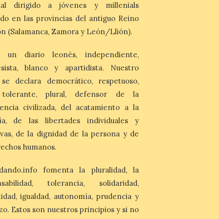
partir de las 23:00 horas,
nal dirigido a jóvenes y millenials
en la Plaza Mayor de la
do en las provincias del antiguo Reino
ciudad. El Salón de Plenos
del Ayuntamiento de La Bañeza ha
n (Salamanca, Zamora y León/Llión).
acogido esta mañana la presentación
oficial del Festival One […]
 un diario leonés, independiente,
sista, blanco y apartidista. Nuestro
“Mirar un eclipse sin
 se declara democrático, respetuoso,
protección adecuada
puede causar daños
, tolerante, plural, defensor de la
irreversibles en la retina”
encia civilizada, del acatamiento a la
6 Ago 2026
ía, de las libertades individuales y
ivas, de la dignidad de la persona y de
La retinopatía solar puede
provocar pérdida de
rechos humanos.
visión central, manchas en
el campo visual y
alteraciones en la
dando.info fomenta la pluralidad, la
percepción de formas y colores. El
nsabilidad, tolerancia, solidaridad,
especialista en Oftalmología del Hospital
San Juan de Dios de León, Dr. Mahave
idad, igualdad, autonomía, prudencia y
Ruiz, advierte de […]
zo. Estos son nuestros principios y si no