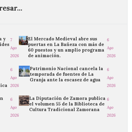
esar...
a y
El Mercado Medieval abre sus
7
6
ides
puertas en La Bañeza con más de
Ago
Ago
60 puestos y un amplio programa
de animación.
2026
2026
Patrimonio Nacional cancela la
6
6
temporada de fuentes de La
Ago
Ago
Granja ante la escasez de agua
sica
2026
2026
ón
La Diputación de Zamora publica
6
6
el volumen 55 de la Biblioteca de
Ago
Ago
Cultura Tradicional Zamorana
2026
2026