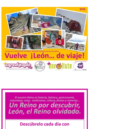
La Junta promueve la
contratación temporal de
jóvenes desempleados
para la realización de
obras y servicios de
interés general y social
con más de 8,7 millones de
euros de inversión
6 Ago 2026
La Consejería de
Industria, Universidades,
Empleo y Comercio
.
destina 8,75 millones de
euros al programa JOVEL
2026, cofinanciado por el Fondo Social
Europeo Plus (FSE+), para favorecer la
contratación temporal de 300 jóvenes
desempleados inscritos en el Sistema
Nacional de […]
En la Comarca de Liébana