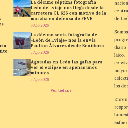
La décimo séptima fotografía
nacio
León de…viaje nos llega desde la
centra
carretera CL 626 con motivo de la
s
marcha en defensa de FEVE
de Leó
os
6 Ago 2026
Somos
La décimo sexta fotografía de
progre
«León de…viaje» nos la envía
ria
Paulino Álvarez desde Benidorm
diario
uito
5 Ago 2026
laico
Agotadas en León las gafas para
conviv
ver el eclipse en apenas unos
mayor
minutos
colect
5 Ago 2026
los de
Ver todas »
Enren
respo
honest
esfuer