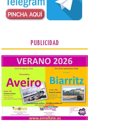
Bruselas, 6 de agosto de
2026.- La Comisión
Europea ha actualizado las normas de su
programa de prácticas, estableciendo un
marco único modernizado que hace que el
programa […]
PUBLICIDAD
Despega el primer avión
de Iberia con wifi de alta
velocidad gratuito de
Starlink
6 Ago 2026
Iberia se convierte en la
primera aerolínea
española en ofrecer wifi a
bordo de Starlink, la
constelación de satélites
más avanzada del mundo, desarrollada
por SpaceX. La incorporación de esta
tecnología forma parte del compromiso
de Iberia con la innovación […]