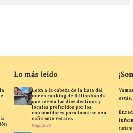
Lo más leído
¡So
la
León a la cabeza de la lista del
Vamos
de
nuevo ranking de Billionhands
estás.
que revela los diez destinos y
locales preferidos por los
Enred
consumidores para tomarse una
ia
caña este verano.
Infor
ión
6 Ago 2026
turis