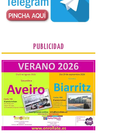
Al hilo del estreno de La
Odisea de Christopher
Nolan. La pieza de vídeo
reúne una selección de
obras relacionadas con la
Antigüedad clásica, la mitología y los
viajes, que se suceden al ritmo de un
evocador tema de La […]
PUBLICIDAD
Patrimonio Nacional
cancela la temporada de
fuentes de La Granja ante
la escasez de agua
6 Ago 2026
Esta medida afecta a los
espectáculos nocturnos
de la Fuente Baños de
Diana previstos para los
días 8, 15 y 22 de agosto,
así como al encendido extraordinario del
día 25. La reserva de agua en el estanque
«El Mar», […]