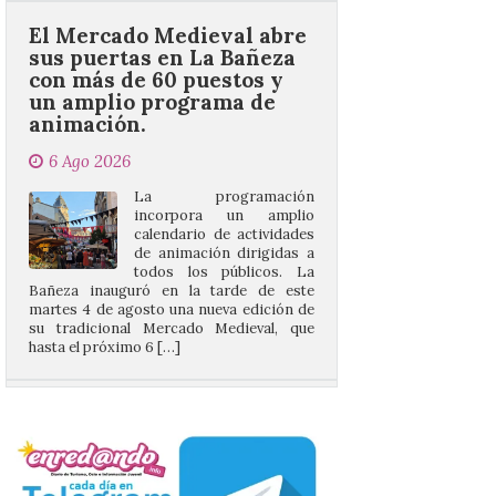
con más de 60 puestos y
un amplio programa de
animación.
6 Ago 2026
La programación
incorpora un amplio
calendario de actividades
de animación dirigidas a
todos los públicos. La
Bañeza inauguró en la tarde de este
martes 4 de agosto una nueva edición de
su tradicional Mercado Medieval, que
hasta el próximo 6 […]
Un viaje a la Antigüedad:
el Museo del Prado
propone un recorrido por
obras de su Colección de
inspiración clásica
6 Ago 2026