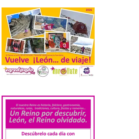
El Descenso Internacional
del Sella arranca con el
homenaje a los campeones
y el izado de las banderas
autonómicas
6 Ago 2026
La 88.ª edición del
Descenso Internacional
del Sella reunirá este año a
1.291 palistas distribuidos
en 874 embarcaciones,
.
con representación de 22 países,
consolidando una vez más a la prueba
asturiana como una de las grandes
referencias del piragüismo internacional.
[…]
Los clientes de TAP
Miles&Go ya pueden
acumular millas con