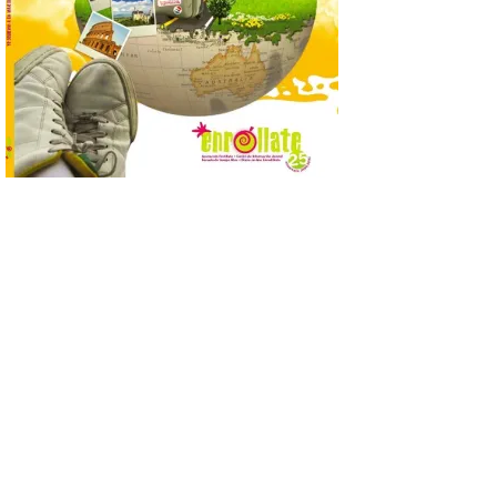
superará los 170.000
pasajeros y los 1.000 vuelos con Islandia.
Este mes de agosto opera tres
frecuencias semanales y, este año, los […]
Iberia Club amplía las
posibilidades de ganar y
utilizar Avios con el
lanzamiento de Avios
Hoteles
6 Ago 2026
Los socios de Iberia Club
ya pueden reservar más
de 300.000 hoteles en
todo el mundo utilizando
sus Avios, dinero o una
combinación de ambos. Además, podrán
acumular hasta 10 Avios por cada euro
gastado en reservas de hotel y […]
Llega a Astorga la