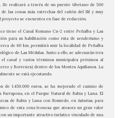
. Se realizará a través de un puente tibetano de 500
 de las zonas más estrechas del cañón del Sil y muy
l proyecto se encuentra en fase de redacción.
stico tiene el Canal Romano Cn-2 entre Peñalba y Las
ción para su habilitación como ruta de senderismo y
erca de 60 km, permitirá unir la localidad de Peñalba
lógico de Las Médulas. Junto a ello, se adecuarán tres
el canal y varios términos municipales próximos al
erzo y Borrenes) dentro de los Montes Aquilianos. La
ualmente se está ejecutando.
sión de 1.450.000 euros, se ha mejorado el camino de
a Farrapona, en el Parque Natural de Babia y Luna. El
arcas de Babia y Luna con Somiedo, en Asturias, para
onómico de esta zona leonesa que atesora un gran valor
 con un importante atractivo turístico vinculado de una