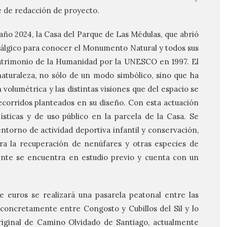
e de redacción de proyecto.
 año 2024, la Casa del Parque de Las Médulas, que abrió
urálgico para conocer el Monumento Natural y todos sus
Patrimonio de la Humanidad por la UNESCO en 1997. El
naturaleza, no sólo de un modo simbólico, sino que ha
volumétrica y las distintas visiones que del espacio se
recorridos planteados en su diseño. Con esta actuación
ísticas y de uso público en la parcela de la Casa. Se
 entorno de actividad deportiva infantil y conservación,
a la recuperación de nenúfares y otras especies de
mente se encuentra en estudio previo y cuenta con un
e euros se realizará una pasarela peatonal entre las
oncretamente entre Congosto y Cubillos del Sil y lo
original de Camino Olvidado de Santiago, actualmente