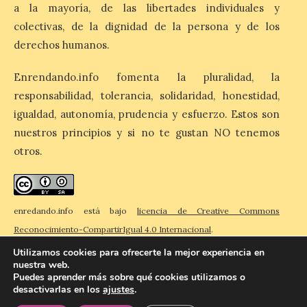
a la mayoría, de las libertades individuales y
Fábrica de Luz. Museo de
la Energía de Ponferrada
colectivas, de la dignidad de la persona y de los
publican su agenda para
derechos humanos.
este fin de semana
7 Ago 2026
Enrendando.info fomenta la pluralidad, la
responsabilidad, tolerancia, solidaridad, honestidad,
igualdad, autonomía, prudencia y esfuerzo. Estos son
Además, se celebrarán
nuevas visitas guiadas de
nuestros principios y si no te gustan NO tenemos
‘Paseo entre centrales.
otros.
Un recorrido entre La
Fábrica de Luz. Museo de
la Energía (antigua central térmica de la
Minero Siderúrgica de Ponferrada –
MSP) y La Térmica Cultural (antigua
central de Compostilla […]
enredando.info está bajo
licencia de Creative Commons
Reconocimiento-CompartirIgual 4.0 Internacional
.
Utilizamos cookies para ofrecerte la mejor experiencia en
nuestra web.
Puedes aprender más sobre qué cookies utilizamos o
desactivarlas en los
ajustes
.
© 2026 Enredando
Política de privacidad
Política de cookies
Contacto