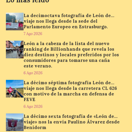
antelación de compra. El
auge de la demanda redefine la
planificación: reservas más anticipadas y
La decimoctava fotografía de León de…
estancias más breves en torno al evento.
viaje nos llega desde la sede del
Madrid, 7 agosto de […]
Parlamento Europeo en Estrasburgo.
7 Ago 2026
León a la cabeza de la lista del nuevo
Mil y una iniciativas para
ranking de Billionhands que revela los
disfrutar del eclipse total
diez destinos y locales preferidos por los
de Sol en Lleida
consumidores para tomarse una caña
este verano.
7 Ago 2026
6 Ago 2026
La décimo séptima fotografía León de…
viaje nos llega desde la carretera CL 626
Las comarcas del llano de
con motivo de la marcha en defensa de
Lleida, especialmente El
Segrià y Les Garrigues, se
FEVE
convertirán el día 12 de
6 Ago 2026
agosto en un mirador
privilegiado para observar este fenómeno
La décimo sexta fotografía de «León de…
único. . El 12 de agosto, aproximadamente
viaje» nos la envía Paulino Álvarez desde
a las 20.30 h, la Luna […]
Benidorm