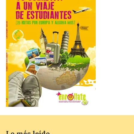
León es la provincia más
económica (116€/noche),
pero también una de las
más agotadas: solo un 4%
de alojamientos libres.
Zamora, Palencia y Álava son las
provincias con menos margen: apenas un
1% de los alojamientos siguen libres para
esas […]
El eclipse genera un boom
de reservas hoteleras y
precios desorbitados,
según SiteMinder
7 Ago 2026
Asturias lidera el impacto
del fenómeno, con el
mayor aumento en
Lo más leído
reservas, precios y