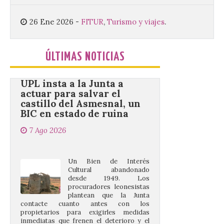
decimoctava fotografía de León de…viaje
nos […]
26 Ene 2026
-
FITUR
,
Turismo y viajes
.
UPL insta a la Junta a
ÚLTIMAS NOTICIAS
actuar para salvar el
castillo del Asmesnal, un
BIC en estado de ruina
7 Ago 2026
Un Bien de Interés
Cultural abandonado
desde 1949. Los
procuradores leonesistas
plantean que la Junta
contacte cuanto antes con los
propietarios para exigirles medidas
inmediatas que frenen el deterioro y el
riesgo de colapso. Los procuradores de
Unión del Pueblo […]