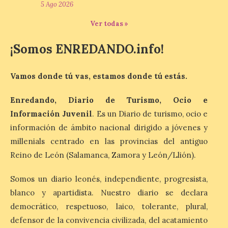
5 Ago 2026
Ver todas »
El Ayuntamiento de
Zamora recibe a la Banda
de Música tras sus
¡Somos ENREDANDO.info!
históricos triunfos en
Kerkrade
Vamos donde tú vas, estamos donde tú estás.
7 Ago 2026
Enredando, Diario de Turismo, Ocio e
Información Juvenil
. Es un Diario de turismo, ocio e
La agrupación zamorana
ha logrado una Medalla de
información de ámbito nacional dirigido a jóvenes y
Honor con Distinción, el
millenials centrado en las provincias del antiguo
segundo puesto en la
clasificación general y la
Reino de León (Salamanca, Zamora y León/Llión).
Mención de Honor a la mejor
interpretación en el World Music Contest
celebrado en Kerkrade. Más de la mitad
Somos un diario leonés, independiente, progresista,
de […]
blanco y apartidista. Nuestro diario se declara
democrático, respetuoso, laico, tolerante, plural,
defensor de la convivencia civilizada, del acatamiento
La Térmica Cultural y La