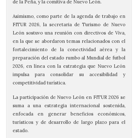
de la Peña, y la comitiva de Nuevo León.
Asimismo, como parte de la agenda de trabajo en
FITUR 2026, la secretaria de Turismo de Nuevo
León sostuvo una reunión con directivos de Viva,
en la que se abordaron temas relacionados con el
La decimoctava fotografía
fortalecimiento de la conectividad aérea y la
de León de…viaje nos llega
preparación del estado rumbo al Mundial de futbol
desde la sede del
Parlamento Europeo en
2026, en línea con la estrategia que Nuevo León
Estrasburgo.
impulsa para consolidar su accesibilidad y
7 Ago 2026
competitividad turística.
La participación de Nuevo León en FITUR 2026 se
Nueva edición de León
suma a una estrategia internacional sostenida,
de…viaje. Una iniciativa
organizado por la sección
enfocada en generar beneficios económicos,
juvenil de la Asociación
turísticos y de desarrollo de largo plazo para el
Enróllate, la Asociación
Conceyu País Llionés y el Diario de
estado.
Turismo, Ocio e Información para
jóvenes “Enredando.info”. . La