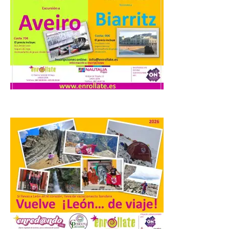
Laciana comienza su
programación para
disfrutar el eclipse total
del 12 de agosto
7 Ago 2026
Durante los días 1 y 2 de
agosto, tanto el público
infantil como el adulto
pudo disfrutar de un
planetario que se instaló
en el polideportivo municipal, con pases
de mañana dedicados preferentemente al
público infantil y, el resto del […]
El Gobierno de España
lanza un visor web para
localizar y disfrutar del