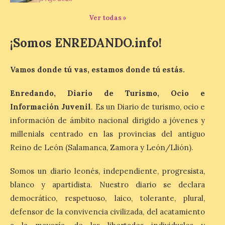
domingo 16 de agosto, a
partir de las 23:00 horas,
Ver todas »
en la Plaza Mayor de la
ciudad. El Salón de Plenos
del Ayuntamiento de La Bañeza ha
¡Somos ENREDANDO.info!
acogido esta mañana la presentación
oficial del Festival One […]
Vamos donde tú vas, estamos donde tú estás.
Enredando, Diario de Turismo, Ocio e
“Mirar un eclipse sin
protección adecuada
Información Juvenil
. Es un Diario de turismo, ocio e
puede causar daños
información de ámbito nacional dirigido a jóvenes y
irreversibles en la retina”
millenials centrado en las provincias del antiguo
6 Ago 2026
Reino de León (Salamanca, Zamora y León/Llión).
Somos un diario leonés, independiente, progresista,
La retinopatía solar puede
provocar pérdida de
blanco y apartidista. Nuestro diario se declara
visión central, manchas en
democrático, respetuoso, laico, tolerante, plural,
el campo visual y
alteraciones en la
defensor de la convivencia civilizada, del acatamiento
percepción de formas y colores. El
especialista en Oftalmología del Hospital