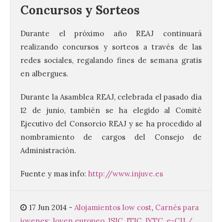
Concursos y Sorteos
Durante el próximo año REAJ continuará
realizando concursos y sorteos a través de las
redes sociales, regalando fines de semana gratis
Ciclo “Mujeres en la
en albergues.
Historia y la
Peregrinación”, en
Durante la Asamblea REAJ, celebrada el pasado día
Benavides de Órbigo.
12 de junio, también se ha elegido al Comité
7 Ago 2026
Ejecutivo del Consorcio REAJ y se ha procedido al
nombramiento de cargos del Consejo de
Administración.
Conferencia de Victorina
Alonso, sobre la
peregrinación femenina.
Fuente y mas info:
http://www.injuve.es
Presentación del Libro
“Va de Monjas”, de José
Fernando Cornejo. Apertura de una doble
exposición de fotografía. Este viernes, 7
17 Jun 2014
-
Alojamientos low cost
,
Carnés para
de agosto, a las 20,00 horas, en el
auditorio de Benavides de […]
jovenes: Joven europeo, ISIC, ITIC, IYTC
,
e-CIJ /