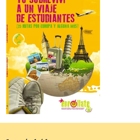
Miradores naturales,
pueblos con alma y
paisajes de leyenda
convierten la Comarca de
Liébana en uno de los
destinos más bonitos para disfrutar de
este fenómeno astronómico único. Un
eclipse total de sol será visible en la
Península Ibérica durante […]
León a la cabeza de la lista
del nuevo ranking de
Billionhands que revela
los diez destinos y locales
preferidos por los
consumidores para
tomarse una caña este
verano.
6 Ago 2026