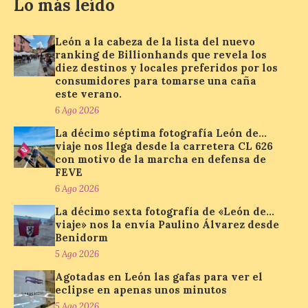
Lo más leído
El nuevo ranking de
Billionhands revela los
diez destinos y locales
León a la cabeza de la lista del nuevo
preferidos por los
ranking de Billionhands que revela los
consumidores para
diez destinos y locales preferidos por los
tomarse una caña este verano, con León y
consumidores para tomarse una caña
Madrid a la cabeza de la lista. Salamanca
este verano.
ocupa el noveno lugar. Los españoles
6 Ago 2026
priorizan las […]
La décimo séptima fotografía León de…
viaje nos llega desde la carretera CL 626
con motivo de la marcha en defensa de
El Ayuntamiento de La
FEVE
Bañeza presenta el
6 Ago 2026
Festival One More Time,
una cita con la música de
La décimo sexta fotografía de «León de…
los 80 y 90 para el 16 de
viaje» nos la envía Paulino Álvarez desde
agosto en la Plaza Mayor.
Benidorm
5 Ago 2026
6 Ago 2026
Agotadas en León las gafas para ver el
eclipse en apenas unos minutos
Se celebrará el próximo
5 Ago 2026