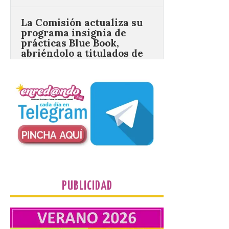
programa insignia de
prácticas Blue Book,
abriéndolo a titulados de
EFP
6 Ago 2026
Las solicitudes estarán
abiertas del 22 de julio al 4
de septiembre de 2026.
Bruselas, 6 de agosto de
2026.- La Comisión
Europea ha actualizado las normas de su
programa de prácticas, estableciendo un
marco único modernizado que hace que el
programa […]
PUBLICIDAD
Despega el primer avión
de Iberia con wifi de alta
velocidad gratuito de