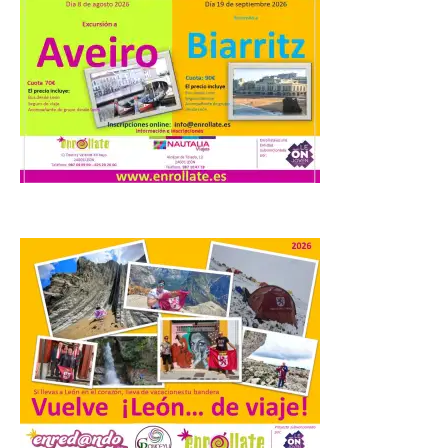
Starlink
6 Ago 2026
Iberia se convierte en la
primera aerolínea
española en ofrecer wifi a
bordo de Starlink, la
constelación de satélites
más avanzada del mundo, desarrollada
por SpaceX. La incorporación de esta
tecnología forma parte del compromiso
de Iberia con la innovación […]
La Junta promueve la
contratación temporal de
jóvenes desempleados
para la realización de
obras y servicios de
interés general y social
con más de 8,7 millones de