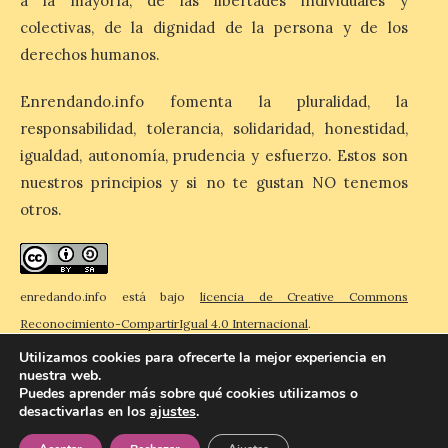
a la mayoría, de las libertades individuales y
San Juan de Dios de León, Dr. Mahave
colectivas, de la dignidad de la persona y de los
Ruiz, advierte de […]
derechos humanos.
Enrendando.info fomenta la pluralidad, la
La décimo séptima
responsabilidad, tolerancia, solidaridad, honestidad,
fotografía León de…viaje
nos llega desde la
igualdad, autonomía, prudencia y esfuerzo. Estos son
carretera CL 626 con
nuestros principios y si no te gustan NO tenemos
motivo de la marcha en
otros.
defensa de FEVE
6 Ago 2026
enredando.info está bajo
licencia de Creative Commons
Nueva edición de León
Reconocimiento-CompartirIgual 4.0 Internacional
.
de…viaje. Una iniciativa
organizado por la sección
Utilizamos cookies para ofrecerte la mejor experiencia en
juvenil de la Asociación
nuestra web.
Enróllate, la Asociación
Puedes aprender más sobre qué cookies utilizamos o
Conceyu País Llionés y el Diario de
Turismo, Ocio e Información para
desactivarlas en los
ajustes
.
© 2026 Enredando
Política de privacidad
Política de cookies
Contacto
jóvenes “Enredando.info”. Eduardo
Morán nos envía desde la carretera […]