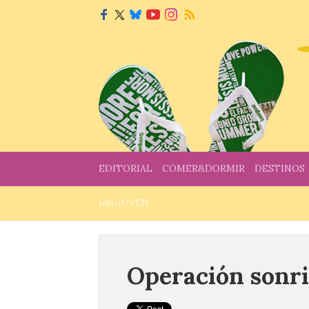
EDITORIAL
COMER&DORMIR
DESTINOS
InfoJOVEN
Operación sonr