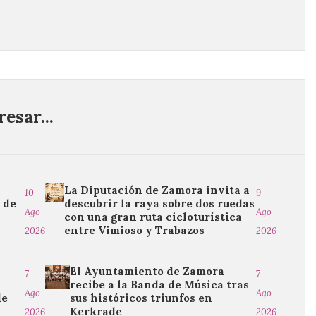
esar...
La Diputación de Zamora invita a
10
9
 de
descubrir la raya sobre dos ruedas
Ago
Ago
con una gran ruta cicloturística
entre Vimioso y Trabazos
2026
2026
El Ayuntamiento de Zamora
7
7
recibe a la Banda de Música tras
Ago
Ago
de
sus históricos triunfos en
Kerkrade
2026
2026