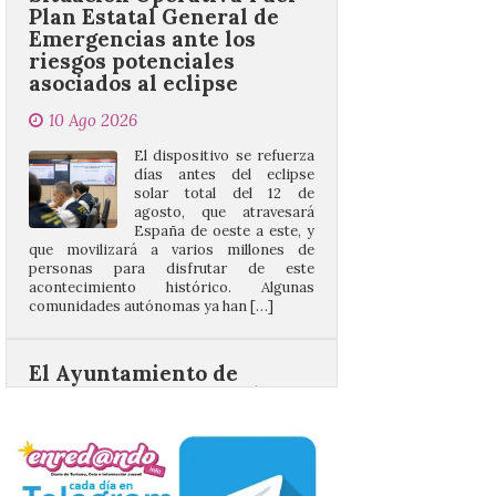
asociados al eclipse
10 Ago 2026
El dispositivo se refuerza
días antes del eclipse
solar total del 12 de
agosto, que atravesará
España de oeste a este, y
que movilizará a varios millones de
personas para disfrutar de este
acontecimiento histórico. Algunas
comunidades autónomas ya han […]
El Ayuntamiento de
Segovia presenta “Música
para un eclipse”, un
concierto único con
motivo del eclipse de sol
10 Ago 2026
La cita, que se celebrará el
12 de agosto en el