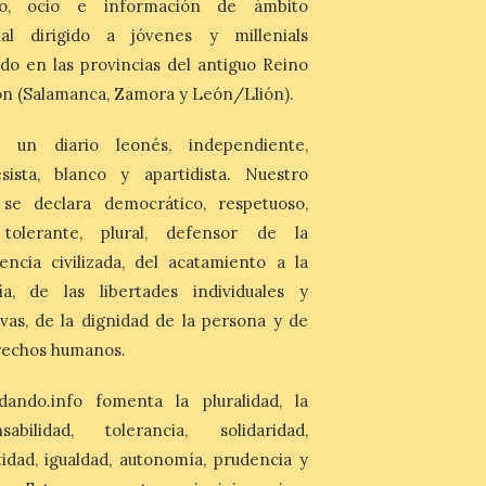
mo, ocio e información de ámbito
durante el fin de semana. El dispositivo
nal dirigido a jóvenes y millenials
desplegado por la Institución ha atendido
a nueve personas heridas en el […]
do en las provincias del antiguo Reino
n (Salamanca, Zamora y León/Llión).
El Ayuntamiento de
Zamora impulsa la
 un diario leonés, independiente,
identidad histórica de
sista, blanco y apartidista. Nuestro
Olivares con la instalación
 se declara democrático, respetuoso,
de nuevas placas
cerámicas en el callejero
, tolerante, plural, defensor de la
del barrio
encia civilizada, del acatamiento a la
10 Ago 2026
ía, de las libertades individuales y
ivas, de la dignidad de la persona y de
Se han instalado dieciséis
placas cerámicas de 60 x
rechos humanos.
45 centímetros,
elaboradas mediante
azulejos de 15 x 15
dando.info fomenta la pluralidad, la
centímetros y esmaltadas siguiendo
nsabilidad, tolerancia, solidaridad,
procedimientos tradicionales. Cada una
de las placas cuenta con un diseño
idad, igualdad, autonomía, prudencia y
exclusivo realizado por Víctor Hernández.