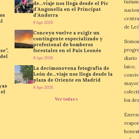
turis
de…viaje nos llega desde el Pic
d’Angonella en el Principat
nacio
os
d’Andorra
centra
al
9 Ago 2026
de Leó
Conceyu vuelve a exigir un
contingente especializado y
Somos
profesional de bomberos
progre
se”,
forestales en el País Leonés
 del
8 Ago 2026
diario
laico
La decimonovena fotografía de
León de…viaje nos llega desde la
conviv
plaza de Oriente en Madrid
mayor
yas
8 Ago 2026
 el
colect
Ver todas »
los de
Enren
respo
honest