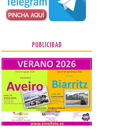
enlosado de la Catedral,
incluye el estreno absoluto
de una composición del
músico segoviano Geni Uñón. Turismo de
Segovia lanza el Premio Internacional de
Fotografía del Eclipse “Segovia bajo […]
PUBLICIDAD
València prepara un
operativo especial de
limpieza en las playas y el
punto de observación para
el eclipse solar del día 12
10 Ago 2026
El Ayuntamiento ha
coordinado este refuerzo
con el dispositivo de
seguridad, movilidad,
atención sanitaria y
protección civil previsto ante la elevada
afluencia. . El Ayuntamiento de València ha
dispuesto un operativo extraordinario de
limpieza y recogida de residuos con