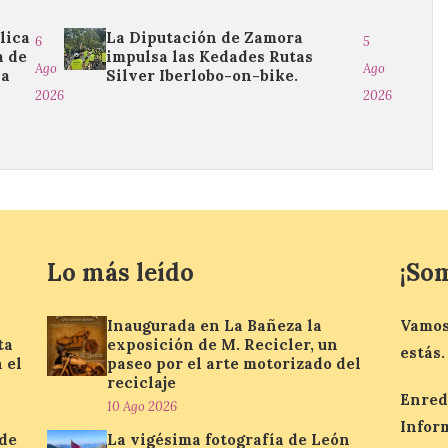
lica
La Diputación de Zamora
6
5
a de
impulsa las Kedades Rutas
Ago
Ago
na
Silver Iberlobo-on-bike.
2026
2026
Lo más leído
¡So
Inaugurada en La Bañeza la
Vamos
ta
exposición de M. Recicler, un
estás.
 el
paseo por el arte motorizado del
reciclaje
Enred
10 Ago 2026
Infor
 de
La vigésima fotografía de León