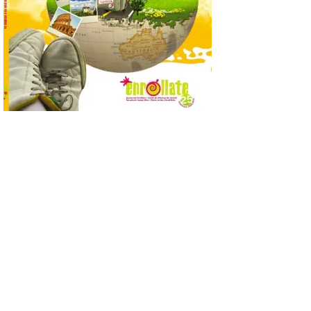
Se trata de un visor web
que permite conocer la
posición exacta del Sol y
así localizar el lugar ideal
para observar el eclipse
solar del 12 de agosto de 2026 sin
obstáculos. El visor es una herramienta a
la […]
Paradores renueva su
compromiso con La Vuelta
como patrocinador oficial
7 Ago 2026
La cadena hotelera pública
volverá a estar presente
en la zona de descanso
junto al control de firmas
y, como novedad, en el
Leaders Lounge, dos espacios exclusivos
para los ciclistas. El recorrido de La
Vuelta discurrirá junto a 17 […]