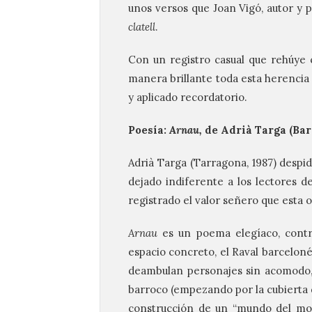
unos versos que Joan Vigó, autor y 
clatell
.
Con un registro casual que rehúye c
manera brillante toda esta herencia
y aplicado recordatorio.
Poesía:
Arnau,
de Adrià Targa (Barc
Adrià Targa (Tarragona, 1987) despi
dejado indiferente a los lectores d
registrado el valor señero que esta 
Arnau
es un poema elegíaco, contr
espacio concreto, el Raval barcelon
deambulan personajes sin acomodo,
barroco (empezando por la cubierta 
construcción de un “mundo del mor