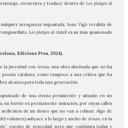
personaje, encuentra y traduce dentro de
Les platges al
ualquier arrogancia impostada, Joan Vigó revalida de
 vanguardista.
Les platges al clatell
es su más apasionado
elona, Edicions Proa, 2024).
de la juventud con
Arnau
, una obra alucinada que no ha
e poesía catalana, como tampoco a una crítica que ha
obra alcanza para toda una generación.
apuntado de una ironía persistente y situado en un
és, un barrio en permanente mutación, por cuyas calles
 sedientos de un deseo que no van a colmar. Algo de
del volumen) subyace a lo largo y ancho de
Arnau
, en la
ir”, exento de gravedad, pero que configura todas y