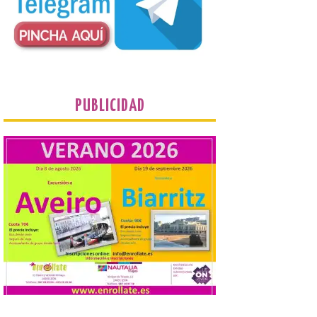
procuradores leonesistas
plantean que la Junta
contacte cuanto antes con los
propietarios para exigirles medidas
inmediatas que frenen el deterioro y el
riesgo de colapso. Los procuradores de
Unión del Pueblo […]
PUBLICIDAD
La Universidad de León
distribuye folletos con la
programación del evento
del eclipse solar que
organiza con la ESA y el
Ayuntamiento
7 Ago 2026
Los materiales ya pueden
recogerse gratuitamente
en la Oficina de
Información Turística de
León e incluyen, además
del programa del evento, una guía
práctica con recomendaciones