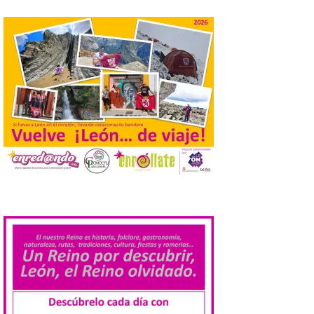
elaboradas por especialistas para
observar el eclipse con seguridad León, 7
de agosto de 2026. La programación […]
Laciana comienza su
programación para
disfrutar el eclipse total
del 12 de agosto
7 Ago 2026
Durante los días 1 y 2 de
agosto, tanto el público
.
infantil como el adulto
pudo disfrutar de un
planetario que se instaló
en el polideportivo municipal, con pases
de mañana dedicados preferentemente al
público infantil y, el resto del […]
Más de 200.000 jóvenes
nacidos en 2008 ya han