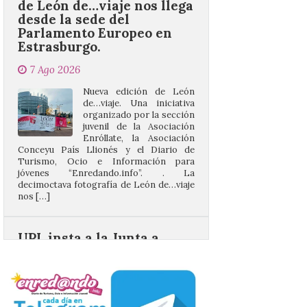
Estrasburgo.
7 Ago 2026
Nueva edición de León
de…viaje. Una iniciativa
organizado por la sección
juvenil de la Asociación
Enróllate, la Asociación
Conceyu País Llionés y el Diario de
Turismo, Ocio e Información para
jóvenes “Enredando.info”. . La
decimoctava fotografía de León de…viaje
nos […]
UPL insta a la Junta a
actuar para salvar el
castillo del Asmesnal, un
BIC en estado de ruina
7 Ago 2026
Un Bien de Interés
Cultural abandonado
desde 1949. Los