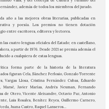
rnando Valls, y del concejal de Cultura y Turismo del
ernández, además de todos los miembros del jurado.
da año a las mejores obras literarias, publicadas en
rativa y poesía. Los premios no tienen dotación
gio entre escritores, editores y lectores.
las cuatro lenguas oficiales del Estado; en castellano,
skera, a partir de 1976. Desde 2021 se premia además el
ducido a cualquiera de estas lenguas.
tica forma parte de la historia de la literatura
dos figuran Cela, Sánchez Ferlosio, Gonzalo Torrente
es, Vargas Llosa, Cristina Fernández Cubas, Eduardo
, Marsé, Javier Marías, Andrés Neuman, Fernando
s de Otero, Vicente Aleixandre, Octavio Paz, Antonio
lente, Luis Rosales, Benítez Reyes, Guillermo Carnero,
 Uceda, Juana Castro, Raquel Lanseros…