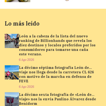
La Consejería de
Industria, Universidades,
Empleo y Comercio
destina 8,75 millones de
Lo más leído
euros al programa JOVEL
2026, cofinanciado por el Fondo Social
Europeo Plus (FSE+), para favorecer la
León a la cabeza de la lista del nuevo
contratación temporal de 300 jóvenes
ranking de Billionhands que revela los
desempleados inscritos en el Sistema
Nacional de […]
diez destinos y locales preferidos por los
consumidores para tomarse una caña
este verano.
6 Ago 2026
En la Comarca de Liébana
La décimo séptima fotografía León de…
tienes 6 rincones únicos
viaje nos llega desde la carretera CL 626
para ver el Eclipse de Sol
con motivo de la marcha en defensa de
6 Ago 2026
FEVE
6 Ago 2026
La décimo sexta fotografía de «León de…
Miradores naturales,
viaje» nos la envía Paulino Álvarez desde
pueblos con alma y
Benidorm
paisajes de leyenda