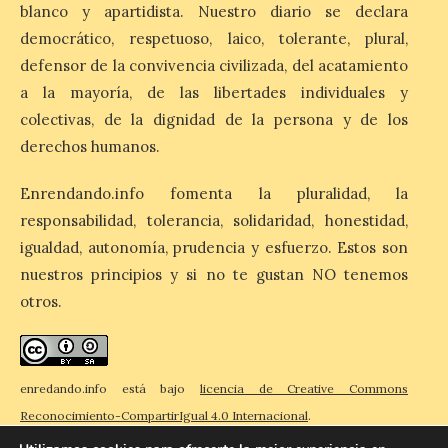
blanco y apartidista. Nuestro diario se declara
preferidos por los
consumidores para
democrático, respetuoso, laico, tolerante, plural,
tomarse una caña este verano, con León y
Madrid a la cabeza de la lista. Salamanca
defensor de la convivencia civilizada, del acatamiento
ocupa el noveno lugar. Los españoles
a la mayoría, de las libertades individuales y
priorizan las […]
colectivas, de la dignidad de la persona y de los
derechos humanos.
El Ayuntamiento de La
Enrendando.info fomenta la pluralidad, la
Bañeza presenta el
Festival One More Time,
responsabilidad, tolerancia, solidaridad, honestidad,
una cita con la música de
igualdad, autonomía, prudencia y esfuerzo. Estos son
los 80 y 90 para el 16 de
agosto en la Plaza Mayor.
nuestros principios y si no te gustan NO tenemos
otros.
6 Ago 2026
Se celebrará el próximo
domingo 16 de agosto, a
enredando.info está bajo
licencia de Creative Commons
partir de las 23:00 horas,
Reconocimiento-CompartirIgual 4.0 Internacional
.
en la Plaza Mayor de la
ciudad. El Salón de Plenos