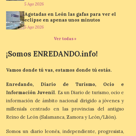
convierten la Comarca de
5 Ago 2026
Liébana en uno de los
destinos más bonitos para disfrutar de
Agotadas en León las gafas para ver el
este fenómeno astronómico único. Un
eclipse en apenas unos minutos
eclipse total de sol será visible en la
5 Ago 2026
Península Ibérica durante […]
Ver todas »
León a la cabeza de la lista
¡Somos ENREDANDO.info!
del nuevo ranking de
Billionhands que revela
los diez destinos y locales
Vamos donde tú vas, estamos donde tú estás.
preferidos por los
consumidores para
Enredando, Diario de Turismo, Ocio e
tomarse una caña este
Información Juvenil
. Es un Diario de turismo, ocio e
verano.
información de ámbito nacional dirigido a jóvenes y
6 Ago 2026
millenials centrado en las provincias del antiguo
Reino de León (Salamanca, Zamora y León/Llión).
El nuevo ranking de
Billionhands revela los
Somos un diario leonés, independiente, progresista,
diez destinos y locales