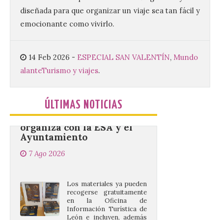
riesgo de colapso. Los procuradores de
diseñada para que organizar un viaje sea tan fácil y
Unión del Pueblo […]
emocionante como vivirlo.
La Universidad de León
14 Feb 2026
-
ESPECIAL SAN VALENTÍN
,
Mundo
distribuye folletos con la
programación del evento
alante
Turismo y viajes
.
del eclipse solar que
organiza con la ESA y el
Ayuntamiento
ÚLTIMAS NOTICIAS
7 Ago 2026
Los materiales ya pueden
recogerse gratuitamente
en la Oficina de
Información Turística de
León e incluyen, además
del programa del evento, una guía
práctica con recomendaciones
elaboradas por especialistas para
observar el eclipse con seguridad León, 7