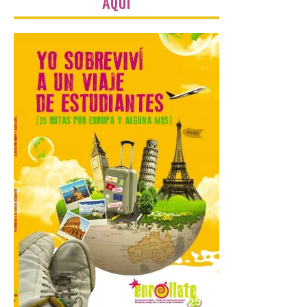
AQUÍ
Iberia se convierte en la
primera aerolínea
española en ofrecer wifi a
bordo de Starlink, la
constelación de satélites
más avanzada del mundo, desarrollada
por SpaceX. La incorporación de esta
tecnología forma parte del compromiso
de Iberia con la innovación […]
La Junta promueve la
contratación temporal de
jóvenes desempleados
para la realización de
obras y servicios de
interés general y social
con más de 8,7 millones de
euros de inversión
6 Ago 2026