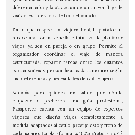
diferenciación y la atracción de un mayor flujo de
visitantes a destinos de todo el mundo.
En lo que respecta al viajero final, la plataforma
ofrece una forma sencilla e intuitiva de planificar
viajes, ya sea en pareja o en grupo. Permite al
UPL insta a la Junta a
actuar para salvar el
organizador coordinar el viaje de manera
castillo del Asmesnal, un
estructurada, repartir tareas entre los distintos
BIC en estado de ruina
participantes y personalizar cada itinerario según
7 Ago 2026
las preferencias y necesidades de cada viajero.
Además, para quienes no saben por dónde
Un Bien de Interés
empezar o prefieren una guía profesional,
Cultural abandonado
desde 1949. Los
Passporter cuenta con un equipo de expertos
procuradores leonesistas
plantean que la Junta
viajeros que diseña viajes completamente a
contacte cuanto antes con los
medida, adaptados al estilo, presupuesto y ritmo de
propietarios para exigirles medidas
inmediatas que frenen el deterioro y el
cada usuario. La plataforma es 100% gratuita y está