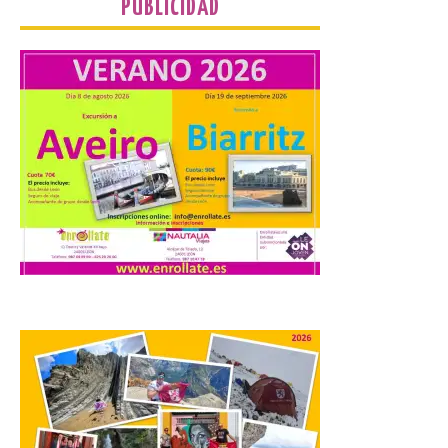
Food trucks y música en
PUBLICIDAD
Valencia de Don Juan en
una nueva edición de
Castle Food 2026
7 Ago 2026
Castle Food combina la
música en directo con
food trucks y tiendas de
market esperando atraer
a miles de personas. La
localidad leonesa de Valencia de Don Juan
sigue adelante con su calendario de
eventos veraniegos para este año 2026.
[…]
La Comisión actualiza su
programa insignia de
prácticas Blue Book,
abriéndolo a titulados de