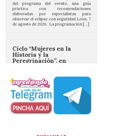
de agosto de 2026. La programación […]
Ciclo “Mujeres en la
Historia y la
Peregrinación”, en
Benavides de Órbigo.
7 Ago 2026
Conferencia de Victorina
Alonso, sobre la
peregrinación femenina.
Presentación del Libro
“Va de Monjas”, de José
Fernando Cornejo. Apertura de una doble
exposición de fotografía. Este viernes, 7
de agosto, a las 20,00 horas, en el
auditorio de Benavides de […]