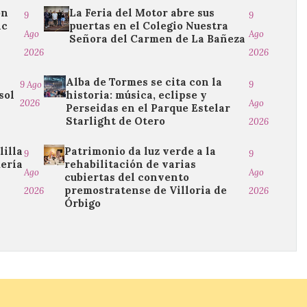
ón
La Feria del Motor abre sus
9
9
ic
puertas en el Colegio Nuestra
Ago
Ago
Señora del Carmen de La Bañeza
2026
2026
Alba de Tormes se cita con la
9 Ago
9
sol
historia: música, eclipse y
2026
Ago
Perseidas en el Parque Estelar
Starlight de Otero
2026
lilla
Patrimonio da luz verde a la
9
9
mería
rehabilitación de varias
Ago
Ago
cubiertas del convento
premostratense de Villoria de
2026
2026
Órbigo