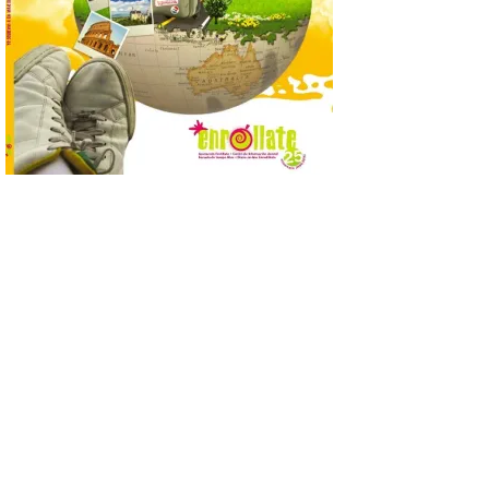
La Feria del Motor abre
sus puertas en el Colegio
Nuestra Señora del
Carmen de La Bañeza
9 Ago 2026
La muestra presenta
alrededor de una treintena
de motocicletas,
procedentes tanto de
colecciones particulares
como de los propios socios de la entidad.
La Feria del Motor ha abierto este viernes
sus puertas en el Colegio Nuestra Señora
del Carmen, dando […]
Astorga presenta el cartel
oficial del eclipse total de
sol
9 Ago 2026