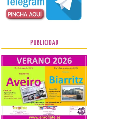
Cinco Villas […]
La vigésima fotografía de
León de…viaje nos llega
desde el Pic d’Angonella
en el Principat d’Andorra
PUBLICIDAD
9 Ago 2026
Nueva edición de León
de…viaje. Una iniciativa
organizado por la sección
juvenil de la Asociación
Enróllate, la Asociación
Conceyu País Llionés y el Diario de
Turismo, Ocio e Información para
jóvenes “Enredando.info”. Miguel Robles
nos envía la vigésima fotografía de […]
Concierto del Iberia
Marimba Ensemble en la
Plaza del Ayuntamiento de
Ponferrada