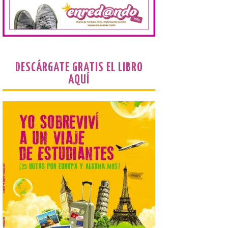
pasado y un 4,6 % frente a
un periodo estándar. Por
categorías, el alojamiento
turístico concentró la mayor parte del
gasto, con un 25,9 % del total, seguido por
restauración […]
DESCÁRGATE GRATIS EL LIBRO
Grupo Iberia incrementa a
AQUÍ
tres los vuelos diarios a
Menorca para la próxima
temporada de invierno
9 Ago 2026
La compañía, a través de
Air Nostrum e Iberia
Express, conectará
Madrid y Mahón con una
frecuencia adicional al día
que aumenta un 27% el número de plazas
en la ruta. La nueva programación
refuerza la conectividad internacional de
la […]