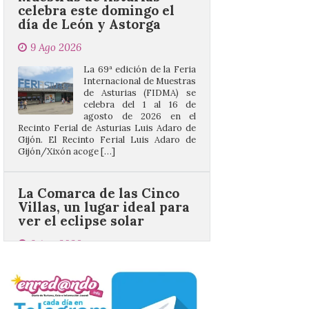
La 69ª edición de la Feria
Internacional de Muestras
de Asturias (FIDMA) se
celebra del 1 al 16 de
agosto de 2026 en el
Recinto Ferial de Asturias Luis Adaro de
Gijón. El Recinto Ferial Luis Adaro de
Gijón/Xixón acoge […]
La Comarca de las Cinco
Villas, un lugar ideal para
ver el eclipse solar
9 Ago 2026
El próximo 12 de agosto
se producirá el fenómeno
natural excepcional que
podrá verse en muchos
puntos de la comarca,
pero hay que recordar que la observación
debe hacerse siguiendo las pautas de
seguridad recomendadas. La Comarca de