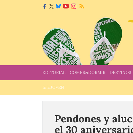
EDITORIAL
COMER&DORMIR
DESTINOS
InfoJOVEN
Pendones y alu
el 30 aniversari