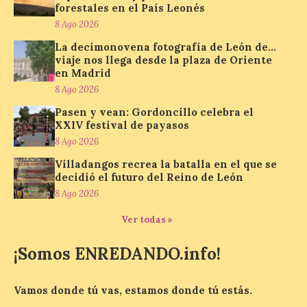
nos envía la décimo […]
forestales en el País Leonés
8 Ago 2026
La decimonovena fotografía de León de…
Los minerales y sus usos
viaje nos llega desde la plaza de Oriente
en Madrid
más comunes centran la
nueva exposición del
8 Ago 2026
Museo de la Siderurgia y
Pasen y vean: Gordoncillo celebra el
la Minería de Sabero
XXIV festival de payasos
8 Ago 2026
8 Ago 2026
Villadangos recrea la batalla en el que se
decidió el futuro del Reino de León
La exposición que se
8 Ago 2026
inaugurará el sábado día 8
de agosto a las doce y
media de la mañana,
Ver todas »
durante la ‘Feria de
minerales, rocas y fósiles de Castilla y
¡Somos ENREDANDO.info!
León’, podrá visitarse hasta finales del
mes de noviembre, con […]
Vamos donde tú vas, estamos donde tú estás.