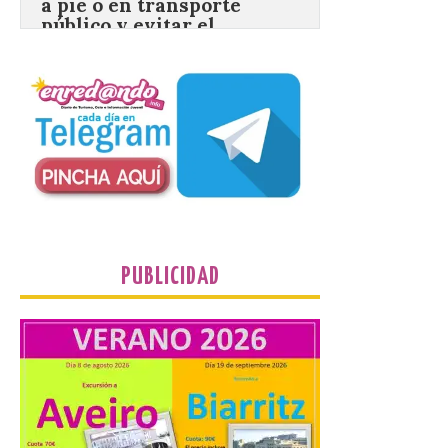
8 Ago 2026
El TUS cuenta con líneas
que llegan a la zona en
puntos como el faro de
Cabo Mayor, Cueto,
Corbanera o Ciriego y
reforzará la movilidad con un servicio
especial de lanzaderas desde el PCTCAN
a Ciriego. El Ayuntamiento de […]
Turismo de Extremadura
PUBLICIDAD
impulsa nuevas
iniciativas relacionadas
con el trío de eclipses para
afianzar a Extremadura
como referente en
astroturismo
8 Ago 2026