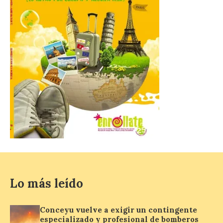
desplazarse y se
recomienda no acudir a Gijón/Xixón en
coche ni usarlo ese día. Los accesos a
la Campa Torres y La […]
La decimonovena
fotografía de León de…
viaje nos llega desde la
plaza de Oriente en
Madrid
8 Ago 2026
Nueva edición de León
de…viaje. Una iniciativa
organizado por la sección
Lo más leído
juvenil de la Asociación
Enróllate, la Asociación
Conceyu País Llionés y el Diario de
Conceyu vuelve a exigir un contingente
Turismo, Ocio e Información para
especializado y profesional de bomberos
jóvenes “Enredando.info”. Pilar Aller Aller