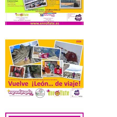
Extremadura cuenta con
uno de los cielos
estrellados con menor
contaminación lumínica
de Europa, un recurso
natural que permite disfrutar de
actividades de astroturismo durante todo
el año. La Dirección General de Turismo
ha puesto en marcha diversas iniciativas
relacionadas […]
Cabárceno prepara tres
enclaves privilegiados
desde los que divisar el
eclipse solar del 12 de
agosto
8 Ago 2026
.