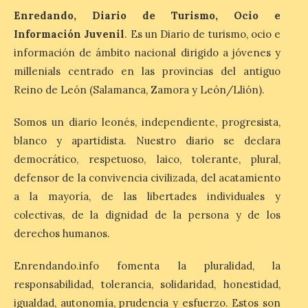
La Bañeza inicia sus
Enredando, Diario de Turismo, Ocio e
fiestas con el pregón a
Información Juvenil
. Es un Diario de turismo, ocio e
cargo de Arturo Martínez
Matilla
información de ámbito nacional dirigido a jóvenes y
millenials centrado en las provincias del antiguo
8 Ago 2026
Reino de León (Salamanca, Zamora y León/Llión).
El Ayuntamiento de La
Somos un diario leonés, independiente, progresista,
Bañeza designa a Arturo
blanco y apartidista. Nuestro diario se declara
Martínez Matilla como
pregonero de las Fiestas
democrático, respetuoso, laico, tolerante, plural,
2026. Tendrá lugar este
defensor de la convivencia civilizada, del acatamiento
sábado 8 de agosto a las 21,00 horas en el
teatro municipal de La Bañeza. El
a la mayoría, de las libertades individuales y
comunicador astorgano Arturo Martínez
Matilla, […]
colectivas, de la dignidad de la persona y de los
derechos humanos.
Enrendando.info fomenta la pluralidad, la
La I Feria de la Cerveza
Artesana de Astorga
responsabilidad, tolerancia, solidaridad, honestidad,
arranca con una gran
igualdad, autonomía, prudencia y esfuerzo. Estos son