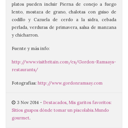
platos pueden incluir Pierna de conejo a fuego
Concurso Internacional de
Composición Coral Sacra
lento, mostaza de grano, chalotas con guiso de
codillo y Cazuela de cerdo a la sidra, cebada
8 Ago 2026
perlada, verduras de primavera, salsa de manzana
y chicharron.
Este certamen,
promovido por el Instituto
Fuente y más info:
Universitario de Música
Sacra de la Universidad
Pontificia de Salamanca
http://www.visitbritain.com/es/Gordon-Ramsays-
(UPSA), premiará composiciones
inéditas, destinadas a coro, con un
restaurants/
premio de 3.000 euros. Las candidaturas
podrán presentarse hasta el 30 de
noviembre. La Universidad, a […]
Fotografías:
http://www.gordonramsay.com
3 Nov 2014
-
Destacados
,
Mis garitos favoritos:
Conceyu vuelve a exigir
Sitios guapos dónde tomar un piscolabis.
Mundo
un contingente
especializado y
gourmet
.
profesional de bomberos