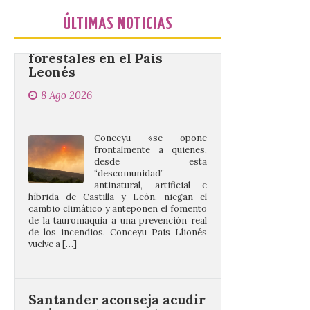
forestales en el País
Leonés
ÚLTIMAS NOTICIAS
8 Ago 2026
Conceyu «se opone
frontalmente a quienes,
desde esta
“descomunidad”
antinatural, artificial e
híbrida de Castilla y León, niegan el
cambio climático y anteponen el fomento
de la tauromaquia a una prevención real
de los incendios. Conceyu Pais Llionés
vuelve a […]
Santander aconseja acudir
a pie o en transporte
público y evitar el
vehículo privado para el
eclipse