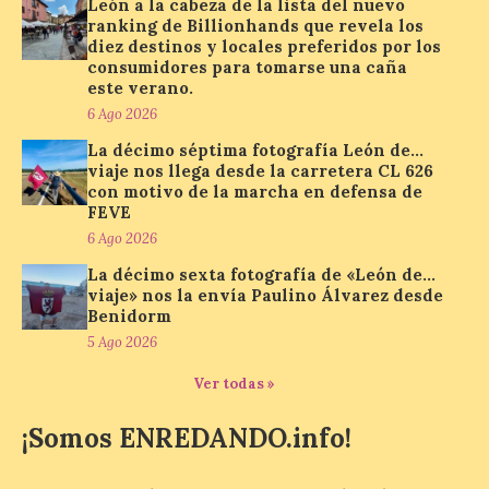
León a la cabeza de la lista del nuevo
solar del 12 de agosto de 2026 sin
ranking de Billionhands que revela los
obstáculos. El visor es una herramienta a
diez destinos y locales preferidos por los
la […]
consumidores para tomarse una caña
este verano.
6 Ago 2026
Paradores renueva su
La décimo séptima fotografía León de…
compromiso con La Vuelta
viaje nos llega desde la carretera CL 626
como patrocinador oficial
con motivo de la marcha en defensa de
FEVE
7 Ago 2026
6 Ago 2026
La décimo sexta fotografía de «León de…
La cadena hotelera pública
viaje» nos la envía Paulino Álvarez desde
volverá a estar presente
Benidorm
en la zona de descanso
junto al control de firmas
5 Ago 2026
y, como novedad, en el
Leaders Lounge, dos espacios exclusivos
Ver todas »
para los ciclistas. El recorrido de La
Vuelta discurrirá junto a 17 […]
¡Somos ENREDANDO.info!