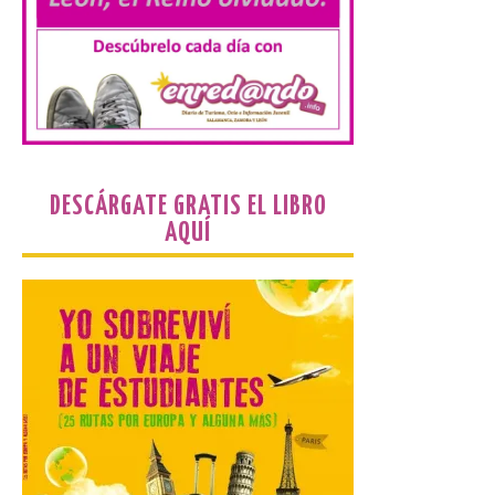
Durante los días 1 y 2 de
agosto, tanto el público
infantil como el adulto
pudo disfrutar de un
planetario que se instaló
en el polideportivo municipal, con pases
de mañana dedicados preferentemente al
público infantil y, el resto del […]
DESCÁRGATE GRATIS EL LIBRO
AQUÍ
Más de 200.000 jóvenes
nacidos en 2008 ya han
solicitado el Bono Cultural
Joven 2026 en su primer
mes de vigencia
7 Ago 2026
Las personas que hayan
cumplido o cumplan 18
años en 2026 pueden