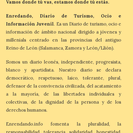
Vamos donde tú vas, estamos donde tú estás.
Última llamada: Eclipse
total del 12 de agosto.
Dónde alojarse y a qué
Enredando, Diario de Turismo, Ocio e
precio
Información Juvenil
. Es un Diario de turismo, ocio e
7 Ago 2026
información de ámbito nacional dirigido a jóvenes y
millenials centrado en las provincias del antiguo
Reino de León (Salamanca, Zamora y León/Llión).
León es la provincia más
económica (116€/noche),
pero también una de las
Somos un diario leonés, independiente, progresista,
más agotadas: solo un 4%
de alojamientos libres.
blanco y apartidista. Nuestro diario se declara
Zamora, Palencia y Álava son las
democrático, respetuoso, laico, tolerante, plural,
provincias con menos margen: apenas un
1% de los alojamientos siguen libres para
defensor de la convivencia civilizada, del acatamiento
esas […]
a la mayoría, de las libertades individuales y
colectivas, de la dignidad de la persona y de los
derechos humanos.
El eclipse genera un boom
de reservas hoteleras y
Enrendando.info fomenta la pluralidad, la
precios desorbitados,
según SiteMinder
responsabilidad, tolerancia, solidaridad, honestidad,