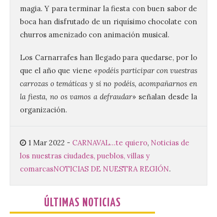
magia. Y para terminar la fiesta con buen sabor de
boca han disfrutado de un riquísimo chocolate con
churros amenizado con animación musical.
Vuelve la tradicional Feria
de Dulces del Convento a
Gradefes
Los Carnarrafes han llegado para quedarse, por lo
que el año que viene
«podéis participar con vuestras
7 Ago 2026
carrozas o temáticas y si no podéis, acompañarnos en
la fiesta, no os vamos a defraudar
» señalan desde la
Tendrá lugar el 9 de
organización.
agosto en los aledaños del
monasterio cisterciense
de Santa María la Real de
Gradefes. Una cita
1 Mar 2022
-
CARNAVAL...te quiero
,
Noticias de
imprescindible para disfrutar de los
mejores dulces conventuales, tradición,
los nuestras ciudades, pueblos, villas y
cultura y un ambiente único. El
Ayuntamiento de Gradefes, intentando
comarcas
NOTICIAS DE NUESTRA REGIÓN
.
[…]
ÚLTIMAS NOTICIAS
La decimoctava fotografía