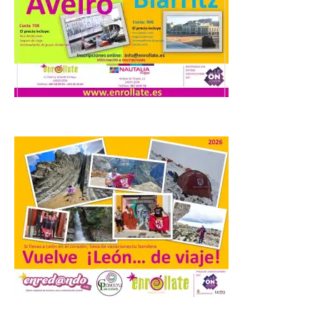
Iberia se convierte en la
primera aerolínea
española en ofrecer wifi a
bordo de Starlink, la
constelación de satélites
más avanzada del mundo, desarrollada
por SpaceX. La incorporación de esta
tecnología forma parte del compromiso
de Iberia con la innovación […]
La Junta promueve la
contratación temporal de
jóvenes desempleados
para la realización de
obras y servicios de
interés general y social
con más de 8,7 millones de
euros de inversión
6 Ago 2026
.