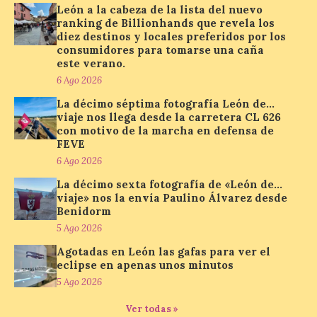
consumidores para
León a la cabeza de la lista del nuevo
tomarse una caña este verano, con León y
ranking de Billionhands que revela los
Madrid a la cabeza de la lista. Salamanca
diez destinos y locales preferidos por los
ocupa el noveno lugar. Los españoles
consumidores para tomarse una caña
priorizan las […]
este verano.
6 Ago 2026
La décimo séptima fotografía León de…
El Ayuntamiento de La
viaje nos llega desde la carretera CL 626
Bañeza presenta el
con motivo de la marcha en defensa de
Festival One More Time,
FEVE
una cita con la música de
6 Ago 2026
los 80 y 90 para el 16 de
agosto en la Plaza Mayor.
La décimo sexta fotografía de «León de…
viaje» nos la envía Paulino Álvarez desde
6 Ago 2026
Benidorm
5 Ago 2026
Se celebrará el próximo
Agotadas en León las gafas para ver el
domingo 16 de agosto, a
eclipse en apenas unos minutos
partir de las 23:00 horas,
5 Ago 2026
en la Plaza Mayor de la
ciudad. El Salón de Plenos
Ver todas »
del Ayuntamiento de La Bañeza ha