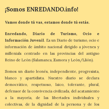
acogido esta mañana la presentación
oficial del Festival One […]
¡Somos ENREDANDO.info!
Vamos donde tú vas, estamos donde tú estás.
“Mirar un eclipse sin
protección adecuada
Enredando, Diario de Turismo, Ocio e
puede causar daños
irreversibles en la retina”
Información Juvenil
. Es un Diario de turismo, ocio e
información de ámbito nacional dirigido a jóvenes y
6 Ago 2026
millenials centrado en las provincias del antiguo
Reino de León (Salamanca, Zamora y León/Llión).
La retinopatía solar puede
provocar pérdida de
Somos un diario leonés, independiente, progresista,
visión central, manchas en
el campo visual y
blanco y apartidista. Nuestro diario se declara
alteraciones en la
percepción de formas y colores. El
democrático, respetuoso, laico, tolerante, plural,
especialista en Oftalmología del Hospital
defensor de la convivencia civilizada, del acatamiento
San Juan de Dios de León, Dr. Mahave
Ruiz, advierte de […]
a la mayoría, de las libertades individuales y
colectivas, de la dignidad de la persona y de los