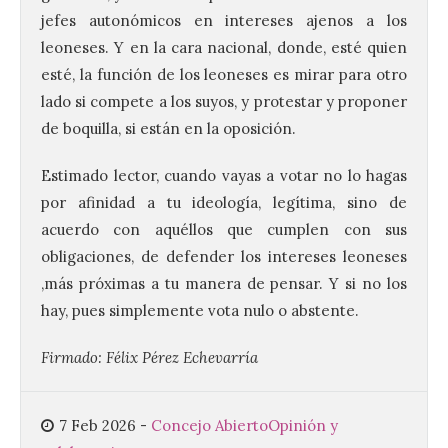
jefes autonómicos en intereses ajenos a los
leoneses. Y en la cara nacional, donde, esté quien
Ciclo “Mujeres en la
esté, la función de los leoneses es mirar para otro
Historia y la
Peregrinación”, en
lado si compete a los suyos, y protestar y proponer
Benavides de Órbigo.
de boquilla, si están en la oposición.
7 Ago 2026
Estimado lector, cuando vayas a votar no lo hagas
por afinidad a tu ideología, legítima, sino de
Conferencia de Victorina
acuerdo con aquéllos que cumplen con sus
Alonso, sobre la
peregrinación femenina.
obligaciones, de defender los intereses leoneses
Presentación del Libro
,más próximas a tu manera de pensar. Y si no los
“Va de Monjas”, de José
Fernando Cornejo. Apertura de una doble
hay, pues simplemente vota nulo o abstente.
exposición de fotografía. Este viernes, 7
de agosto, a las 20,00 horas, en el
auditorio de Benavides de […]
Firmado: Félix Pérez Echevarría
7 Feb 2026
-
Concejo Abierto
Opinión y
Food trucks y música en