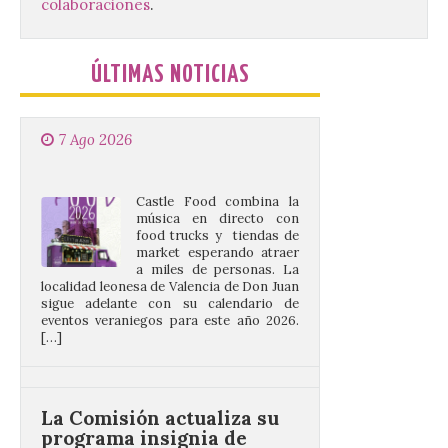
colaboraciones
.
Valencia de Don Juan en
una nueva edición de
Castle Food 2026
ÚLTIMAS NOTICIAS
7 Ago 2026
Castle Food combina la
música en directo con
food trucks y tiendas de
market esperando atraer
a miles de personas. La
localidad leonesa de Valencia de Don Juan
sigue adelante con su calendario de
eventos veraniegos para este año 2026.
[…]
La Comisión actualiza su
programa insignia de
prácticas Blue Book,
abriéndolo a titulados de
EFP