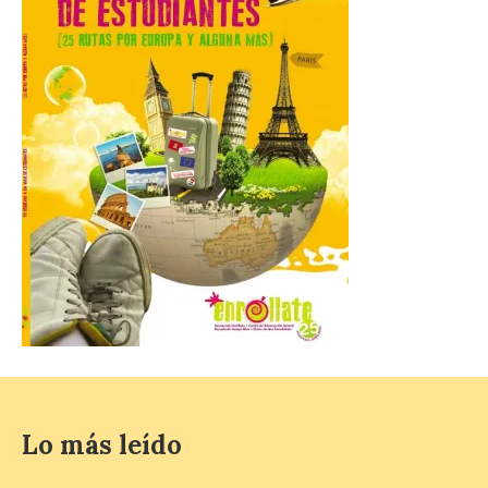
Liébana en uno de los
destinos más bonitos para disfrutar de
este fenómeno astronómico único. Un
eclipse total de sol será visible en la
Península Ibérica durante […]
León a la cabeza de la lista
del nuevo ranking de
Billionhands que revela
los diez destinos y locales
preferidos por los
consumidores para
tomarse una caña este
verano.
6 Ago 2026
El nuevo ranking de
Lo más leído
Billionhands revela los
diez destinos y locales
preferidos por los