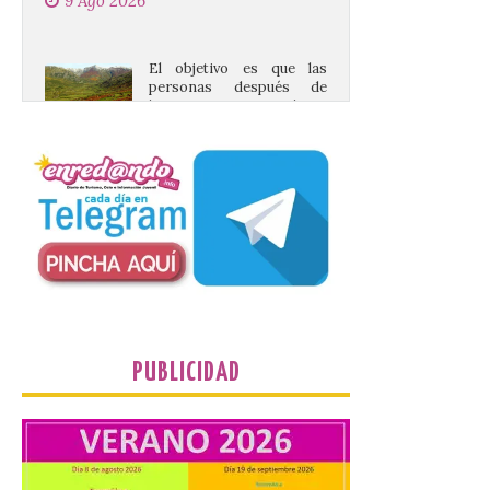
personas después de
hacer una cima acudan a
un comercio local para
que le selle el pasaporte,
de este modo también se colabora con el
comercio local sanabrés después de los
graves incendios de 2025. […]
Nace GEO-Arena: un
nuevo deporte creado en
la Universidad de León
para que nadie quede
fuera del juego
9 Ago 2026
PUBLICIDAD
El profesorado de la
Facultad de Ciencias de la
Actividad Física y del
Deporte de la ULE diseña
una propuesta que