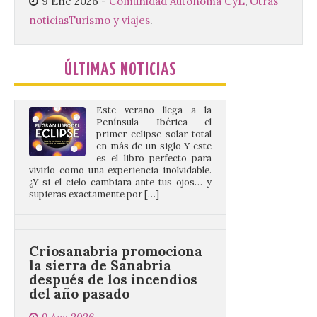
9 Ene 2026
-
Comunidad Autónoma CyL
,
Otras
9 Ago 2026
noticias
Turismo y viajes
.
Este verano llega a la
ÚLTIMAS NOTICIAS
Península Ibérica el
primer eclipse solar total
en más de un siglo Y este
es el libro perfecto para
vivirlo como una experiencia inolvidable.
¿Y si el cielo cambiara ante tus ojos… y
supieras exactamente por […]
Criosanabria promociona
la sierra de Sanabria
después de los incendios
del año pasado
9 Ago 2026
El objetivo es que las