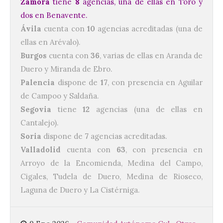
Zamora
tiene
8
agencias, una de ellas en Toro y
dos en Benavente.
Ávila
cuenta con
10
agencias acreditadas (una de
Brujería Fest Summer un
festival que se celebrará
ellas en Arévalo).
el 11 de agosto en la
Burgos
cuenta con
36
, varias de ellas en Aranda de
Bañeza
Duero y Miranda de Ebro.
9 Ago 2026
Palencia
dispone de
17
, con presencia en Aguilar
de Campoo y Saldaña.
Segovia
tiene
12
agencias (una de ellas en
El Ayuntamiento de La
Bañeza presenta el
Cantalejo).
Brujería Fest Summer
Edition, una nueva cita
Soria
dispone de
7
agencias acreditadas.
musical de las fiestas
Valladolid
cuenta con
63
, con presencia en
patronales. El salón de plenos del
Ayuntamiento de La Bañeza acogió el 4 de
Arroyo de la Encomienda, Medina del Campo,
agosto la presentación oficial del Brujería
Cigales, Tudela de Duero, Medina de Rioseco,
Fest Summer […]
Laguna de Duero y La Cistérniga.
El gran libro del eclipse