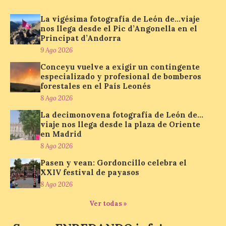
La vigésima fotografía de León de…viaje
Nueva edición de León
nos llega desde el Pic d’Angonella en el
de…viaje. Una iniciativa
Principat d’Andorra
organizado por la sección
juvenil de la Asociación
9 Ago 2026
Enróllate, la Asociación
Conceyu País Llionés y el Diario de
Conceyu vuelve a exigir un contingente
Turismo, Ocio e Información para
especializado y profesional de bomberos
jóvenes “Enredando.info”. Miguel Robles
forestales en el País Leonés
nos envía la vigésima fotografía de […]
8 Ago 2026
La decimonovena fotografía de León de…
viaje nos llega desde la plaza de Oriente
Concierto del Iberia
en Madrid
Marimba Ensemble en la
8 Ago 2026
Plaza del Ayuntamiento de
Ponferrada
Pasen y vean: Gordoncillo celebra el
XXIV festival de payasos
9 Ago 2026
8 Ago 2026
Ver todas »
Iberia Marimba es un es
un encuentro