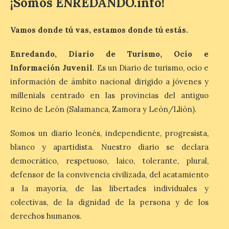
¡Somos ENREDANDO.info!
internacional que se
celebra en el mes de
agosto en la localidad
gallega de Merza, dedicado a la marimba y
Vamos donde tú vas, estamos donde tú estás.
la música de cámara. La Plaza del
Ayuntamiento de Ponferrada acogerá
Enredando, Diario de Turismo, Ocio e
este domingo, […]
Información Juvenil
. Es un Diario de turismo, ocio e
información de ámbito nacional dirigido a jóvenes y
MADO Madrid Orgullo
millenials centrado en las provincias del antiguo
2026 vuelve a situarse
Reino de León (Salamanca, Zamora y León/Llión).
como uno de los
principales motores
Somos un diario leonés, independiente, progresista,
económicos y turísticos de
Madrid
blanco y apartidista. Nuestro diario se declara
democrático, respetuoso, laico, tolerante, plural,
9 Ago 2026
defensor de la convivencia civilizada, del acatamiento
a la mayoría, de las libertades individuales y
El gasto total aumentó un
colectivas, de la dignidad de la persona y de los
1,4 % respecto al año
pasado y un 4,6 % frente a
derechos humanos.
un periodo estándar. Por