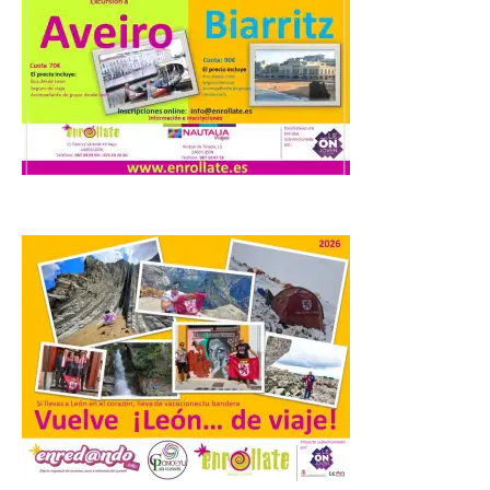
combina acción rápida, toma de
decisiones y colaboración estratégica sin
que ningún participante quede excluido
del juego. GEO-Arena nace […]
Transportes activa un
dispositivo especial para
facilitar la movilidad
durante el eclipse total de
Sol del 12 de agosto
9 Ago 2026
Renfe reforzará servicios
de Media Distancia
especialmente en Galicia,
Asturias, Santander y País
Vasco, además del norte
de Castilla y León. En los principales
núcleos urbanos también se reforzarán
los servicios de Cercanías con mayor
afluencia de pasajeros. La Dirección […]