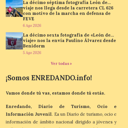
La décimo séptima fotografía León de…
León es la provincia más
viaje nos llega desde la carretera CL 626
económica (116€/noche),
con motivo de la marcha en defensa de
pero también una de las
FEVE
más agotadas: solo un 4%
6 Ago 2026
de alojamientos libres.
Zamora, Palencia y Álava son las
La décimo sexta fotografía de «León de…
provincias con menos margen: apenas un
viaje» nos la envía Paulino Álvarez desde
1% de los alojamientos siguen libres para
Benidorm
esas […]
5 Ago 2026
Ver todas »
El eclipse genera un boom
de reservas hoteleras y
¡Somos ENREDANDO.info!
precios desorbitados,
según SiteMinder
Vamos donde tú vas, estamos donde tú estás.
7 Ago 2026
Enredando, Diario de Turismo, Ocio e
Asturias lidera el impacto
Información Juvenil
. Es un Diario de turismo, ocio e
del fenómeno, con el
información de ámbito nacional dirigido a jóvenes y
mayor aumento en
reservas, precios y