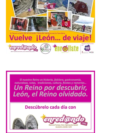
público infantil y, el resto del […]
Más de 200.000 jóvenes
nacidos en 2008 ya han
solicitado el Bono Cultural
Joven 2026 en su primer
mes de vigencia
.
7 Ago 2026
Las personas que hayan
cumplido o cumplan 18
años en 2026 pueden
solicitar esta ayuda en la
web
https://bonoculturajoven.gob.es/ hasta el
31 de octubre. Desde este año, los 400
euros del Bono pueden utilizarse tanto
para consumir productos culturales como
[…]