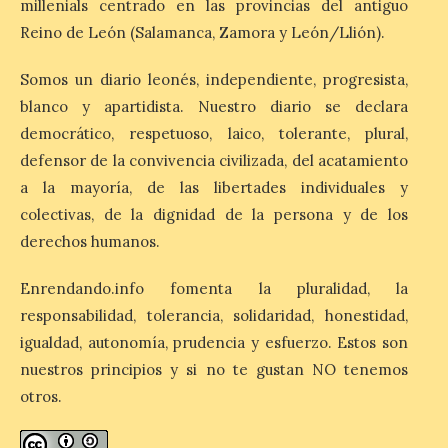
millenials centrado en las provincias del antiguo
antelación de compra. El
Reino de León (Salamanca, Zamora y León/Llión).
auge de la demanda redefine la
planificación: reservas más anticipadas y
estancias más breves en torno al evento.
Somos un diario leonés, independiente, progresista,
Madrid, 7 agosto de […]
blanco y apartidista. Nuestro diario se declara
democrático, respetuoso, laico, tolerante, plural,
defensor de la convivencia civilizada, del acatamiento
Mil y una iniciativas para
disfrutar del eclipse total
a la mayoría, de las libertades individuales y
de Sol en Lleida
colectivas, de la dignidad de la persona y de los
7 Ago 2026
derechos humanos.
Enrendando.info fomenta la pluralidad, la
Las comarcas del llano de
responsabilidad, tolerancia, solidaridad, honestidad,
Lleida, especialmente El
Segrià y Les Garrigues, se
igualdad, autonomía, prudencia y esfuerzo. Estos son
convertirán el día 12 de
agosto en un mirador
nuestros principios y si no te gustan NO tenemos
privilegiado para observar este fenómeno
otros.
único. . El 12 de agosto, aproximadamente
a las 20.30 h, la Luna […]