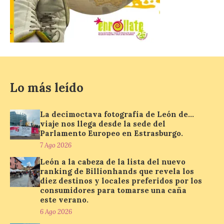
compromiso con La Vuelta
como patrocinador oficial
7 Ago 2026
La cadena hotelera pública
volverá a estar presente
en la zona de descanso
junto al control de firmas
Lo más leído
y, como novedad, en el
Leaders Lounge, dos espacios exclusivos
para los ciclistas. El recorrido de La
La decimoctava fotografía de León de…
Vuelta discurrirá junto a 17 […]
viaje nos llega desde la sede del
Parlamento Europeo en Estrasburgo.
7 Ago 2026
Última llamada: Eclipse
León a la cabeza de la lista del nuevo
total del 12 de agosto.
ranking de Billionhands que revela los
Dónde alojarse y a qué
diez destinos y locales preferidos por los
precio
consumidores para tomarse una caña
este verano.
7 Ago 2026
6 Ago 2026