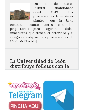
desde 1949. Los
procuradores leonesistas
plantean que la Junta
contacte cuanto antes con los
propietarios para exigirles medidas
inmediatas que frenen el deterioro y el
riesgo de colapso. Los procuradores de
Unión del Pueblo […]
La Universidad de León
distribuye folletos con la
programación del evento
del eclipse solar que
organiza con la ESA y el
Ayuntamiento
7 Ago 2026
Los materiales ya pueden
recogerse gratuitamente
en la Oficina de