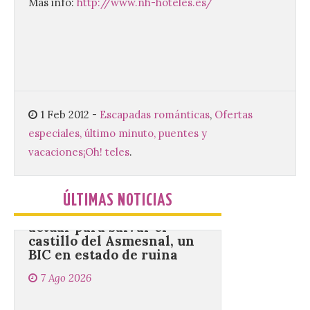
Mas info:
http://www.nh-hoteles.es/
Nueva edición de León
de…viaje. Una iniciativa
organizado por la sección
juvenil de la Asociación
Enróllate, la Asociación
Conceyu País Llionés y el Diario de
Turismo, Ocio e Información para
jóvenes “Enredando.info”. . La
1 Feb 2012
-
Escapadas románticas
,
Ofertas
decimoctava fotografía de León de…viaje
nos […]
especiales, último minuto, puentes y
vacaciones
¡Oh! teles
.
UPL insta a la Junta a
actuar para salvar el
ÚLTIMAS NOTICIAS
castillo del Asmesnal, un
BIC en estado de ruina
7 Ago 2026
Un Bien de Interés
Cultural abandonado