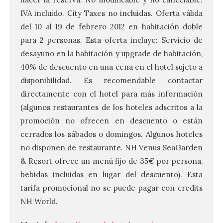
IVA incluido. City Taxes no incluidas. Oferta válida
del 10 al 19 de febrero 2012 en habitación doble
para 2 personas. Esta oferta incluye: Servicio de
desayuno en la habitación y upgrade de habitación,
40% de descuento en una cena en el hotel sujeto a
disponibilidad. Es recomendable contactar
directamente con el hotel para más información
(algunos restaurantes de los hoteles adscritos a la
promoción no ofrecen en descuento o están
cerrados los sábados o domingos. Algunos hoteles
no disponen de restaurante. NH Venus SeaGarden
La decimoctava fotografía
de León de…viaje nos llega
& Resort ofrece un menú fijo de 35€ por persona,
desde la sede del
bebidas incluidas en lugar del descuento). Esta
Parlamento Europeo en
tarifa promocional no se puede pagar con credits
Estrasburgo.
NH World.
7 Ago 2026