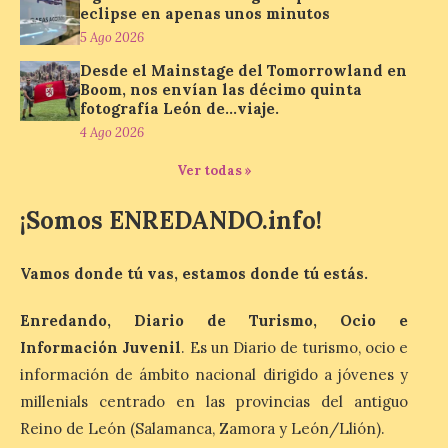
obras de su Colección de
eclipse en apenas unos minutos
inspiración clásica
5 Ago 2026
6 Ago 2026
Desde el Mainstage del Tomorrowland en
Boom, nos envían las décimo quinta
fotografía León de…viaje.
Al hilo del estreno de La
4 Ago 2026
Odisea de Christopher
Nolan. La pieza de vídeo
Ver todas »
reúne una selección de
obras relacionadas con la
Antigüedad clásica, la mitología y los
¡Somos ENREDANDO.info!
viajes, que se suceden al ritmo de un
evocador tema de La […]
Vamos donde tú vas, estamos donde tú estás.
Patrimonio Nacional
Enredando, Diario de Turismo, Ocio e
cancela la temporada de
Información Juvenil
. Es un Diario de turismo, ocio e
fuentes de La Granja ante
información de ámbito nacional dirigido a jóvenes y
la escasez de agua
millenials centrado en las provincias del antiguo
6 Ago 2026
Reino de León (Salamanca, Zamora y León/Llión).