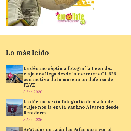
El Mercado Medieval abre
sus puertas en La Bañeza
con más de 60 puestos y
un amplio programa de
animación.
6 Ago 2026
Lo más leído
La programación
incorpora un amplio
calendario de actividades
de animación dirigidas a
La décimo séptima fotografía León de…
todos los públicos. La
viaje nos llega desde la carretera CL 626
Bañeza inauguró en la tarde de este
con motivo de la marcha en defensa de
martes 4 de agosto una nueva edición de
FEVE
su tradicional Mercado Medieval, que
hasta el próximo 6 […]
6 Ago 2026
La décimo sexta fotografía de «León de…
viaje» nos la envía Paulino Álvarez desde
Benidorm
Un viaje a la Antigüedad:
5 Ago 2026
el Museo del Prado
propone un recorrido por
Agotadas en León las gafas para ver el