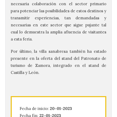
necesaria colaboración con el sector primario
para potenciar las posibilidades de estos destinos y
transmitir experiencias, tan demandadas y
necesarias en este sector que sigue pujante tal
cual lo demuestra la amplia afluencia de visitantes
a esta feria.
Por último, la villa sanabresa también ha estado
presente en la oferta del stand del Patronato de
turismo de Zamora, integrado en el stand de
Castilla y León.
El Ayuntamiento de La
Bañeza presenta el
Festival One More Time,
una cita con la música de
los 80 y 90 para el 16 de
agosto en la Plaza Mayor.
Fecha de inicio:
20-01-2023
Fecha fín:
22-01-2023