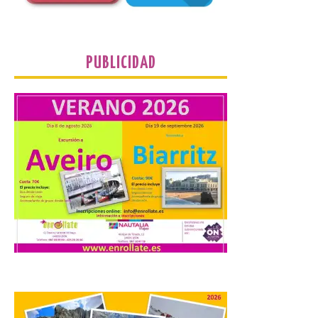
Enróllate, la Asociación
Conceyu País Llionés y el Diario de
Turismo, Ocio e Información para
jóvenes “Enredando.info”. Eduardo
Morán nos envía desde la carretera […]
PUBLICIDAD
Camarzius fest: frente al
macroevento, un festival
cultural transformador
que apuesta por el legado.
6 Ago 2026
Los días 7, 8 y 9 de agosto
de 2026, Camarzana de
Tera volverá a convertirse
en punto de encuentro,
con la Villa Romana de
Orpheus. Vivimos un momento en el que la
música en directo mueve grandes
fenómenos de […]