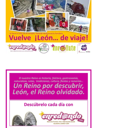
El Ayuntamiento de
Cabrillanes analizará,
conforme a la legalidad, la
solicitud para la
celebración del Iberia
Eclipse Festival
6 Ago 2026
.
Durante la mañana de ayer
miércoles ha sido
registrada en el
Ayuntamiento una
solicitud relacionada con
la celebración de este evento. Ante las
informaciones aparecidas en distintos
medios de comunicación sobre la posible
celebración del denominado Iberia
Eclipse Festival en […]