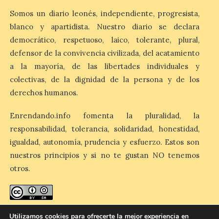
Somos un diario leonés, independiente, progresista,
Esta medida afecta a los
espectáculos nocturnos
blanco y apartidista. Nuestro diario se declara
de la Fuente Baños de
Diana previstos para los
democrático, respetuoso, laico, tolerante, plural,
días 8, 15 y 22 de agosto,
defensor de la convivencia civilizada, del acatamiento
así como al encendido extraordinario del
día 25. La reserva de agua en el estanque
a la mayoría, de las libertades individuales y
«El Mar», […]
colectivas, de la dignidad de la persona y de los
derechos humanos.
El Descenso Internacional
Enrendando.info fomenta la pluralidad, la
del Sella arranca con el
responsabilidad, tolerancia, solidaridad, honestidad,
homenaje a los campeones
y el izado de las banderas
igualdad, autonomía, prudencia y esfuerzo. Estos son
autonómicas
nuestros principios y si no te gustan NO tenemos
6 Ago 2026
otros.
La 88.ª edición del
Descenso Internacional
enredando.info está bajo
licencia de Creative Commons
del Sella reunirá este año a
Utilizamos cookies para ofrecerte la mejor experiencia en