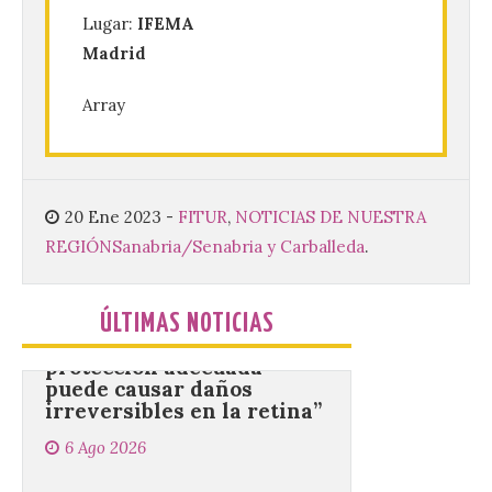
6 Ago 2026
Lugar:
IFEMA
Madrid
Se celebrará el próximo
domingo 16 de agosto, a
Array
partir de las 23:00 horas,
en la Plaza Mayor de la
ciudad. El Salón de Plenos
del Ayuntamiento de La Bañeza ha
acogido esta mañana la presentación
oficial del Festival One […]
20 Ene 2023
-
FITUR
,
NOTICIAS DE NUESTRA
REGIÓN
Sanabria/Senabria y Carballeda
.
“Mirar un eclipse sin
protección adecuada
ÚLTIMAS NOTICIAS
puede causar daños
irreversibles en la retina”
6 Ago 2026
La retinopatía solar puede
provocar pérdida de