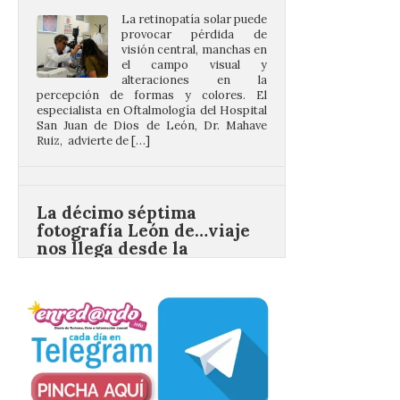
visión central, manchas en
el campo visual y
alteraciones en la
percepción de formas y colores. El
especialista en Oftalmología del Hospital
San Juan de Dios de León, Dr. Mahave
Ruiz, advierte de […]
La décimo séptima
fotografía León de…viaje
nos llega desde la
carretera CL 626 con
motivo de la marcha en
defensa de FEVE
6 Ago 2026
Nueva edición de León
de…viaje. Una iniciativa
organizado por la sección
juvenil de la Asociación