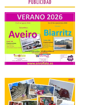
programación del evento
PUBLICIDAD
del eclipse solar que
organiza con la ESA y el
Ayuntamiento
7 Ago 2026
Los materiales ya pueden
recogerse gratuitamente
en la Oficina de
Información Turística de
León e incluyen, además
del programa del evento, una guía
práctica con recomendaciones
elaboradas por especialistas para
observar el eclipse con seguridad León, 7
de agosto de 2026. La programación […]
Laciana comienza su
programación para
disfrutar el eclipse total