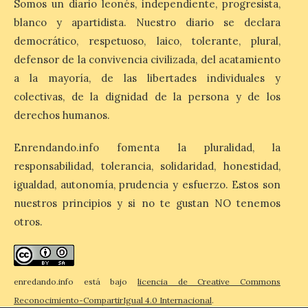
Somos un diario leonés, independiente, progresista,
de reservas hoteleras y
blanco y apartidista. Nuestro diario se declara
precios desorbitados,
según SiteMinder
democrático, respetuoso, laico, tolerante, plural,
defensor de la convivencia civilizada, del acatamiento
7 Ago 2026
a la mayoría, de las libertades individuales y
colectivas, de la dignidad de la persona y de los
Asturias lidera el impacto
derechos humanos.
del fenómeno, con el
mayor aumento en
reservas, precios y
Enrendando.info fomenta la pluralidad, la
antelación de compra. El
auge de la demanda redefine la
responsabilidad, tolerancia, solidaridad, honestidad,
planificación: reservas más anticipadas y
igualdad, autonomía, prudencia y esfuerzo. Estos son
estancias más breves en torno al evento.
Madrid, 7 agosto de […]
nuestros principios y si no te gustan NO tenemos
otros.
enredando.info está bajo
licencia de Creative Commons
Reconocimiento-CompartirIgual 4.0 Internacional
.