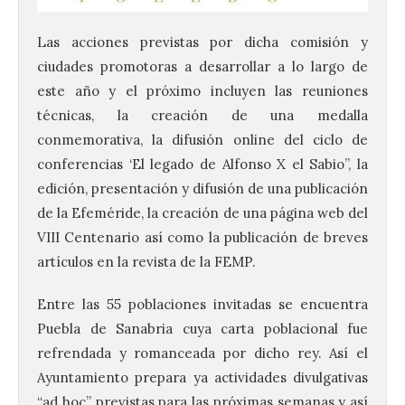
Las acciones previstas por dicha comisión y
ciudades promotoras a desarrollar a lo largo de
este año y el próximo incluyen las reuniones
técnicas, la creación de una medalla
Vuelve la tradicional Feria
conmemorativa, la difusión online del ciclo de
de Dulces del Convento a
Gradefes
conferencias ‘El legado de Alfonso X el Sabio”, la
edición, presentación y difusión de una publicación
7 Ago 2026
de la Efeméride, la creación de una página web del
VIII Centenario así como la publicación de breves
Tendrá lugar el 9 de
artículos en la revista de la FEMP.
agosto en los aledaños del
monasterio cisterciense
de Santa María la Real de
Entre las 55 poblaciones invitadas se encuentra
Gradefes. Una cita
imprescindible para disfrutar de los
Puebla de Sanabria cuya carta poblacional fue
mejores dulces conventuales, tradición,
refrendada y romanceada por dicho rey. Así el
cultura y un ambiente único. El
Ayuntamiento de Gradefes, intentando
Ayuntamiento prepara ya actividades divulgativas
[…]
“ad hoc” previstas para las próximas semanas y así