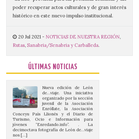
poder recuperar actos culturales y de gran interés
histórico en este nuevo impulso institucional.
La decimoctava fotografía
de León de…viaje nos llega
desde la sede del
20 Jul 2021
-
NOTICIAS DE NUESTRA REGIÓN
,
Parlamento Europeo en
Estrasburgo.
Rutas
,
Sanabria/Senabria y Carballeda
.
7 Ago 2026
ÚLTIMAS NOTICIAS
Nueva edición de León
de…viaje. Una iniciativa
organizado por la sección
juvenil de la Asociación
Enróllate, la Asociación
Conceyu País Llionés y el Diario de
Turismo, Ocio e Información para
jóvenes “Enredando.info”. . La
decimoctava fotografía de León de…viaje
nos […]