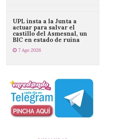
UPL insta a la Junta a
actuar para salvar el
castillo del Asmesnal, un
BIC en estado de ruina
7 Ago 2026
Un Bien de Interés
Cultural abandonado
desde 1949. Los
procuradores leonesistas
plantean que la Junta
contacte cuanto antes con los
propietarios para exigirles medidas
inmediatas que frenen el deterioro y el
riesgo de colapso. Los procuradores de
Unión del Pueblo […]
La Universidad de León
distribuye folletos con la