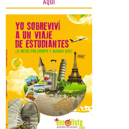
AQUÍ
Las personas que hayan
cumplido o cumplan 18
años en 2026 pueden
solicitar esta ayuda en la
web
https://bonoculturajoven.gob.es/ hasta el
31 de octubre. Desde este año, los 400
euros del Bono pueden utilizarse tanto
para consumir productos culturales como
[…]
El Gobierno de España
lanza un visor web para
localizar y disfrutar del
eclipse solar del 12 de
agosto con seguridad
7 Ago 2026
Se trata de un visor web