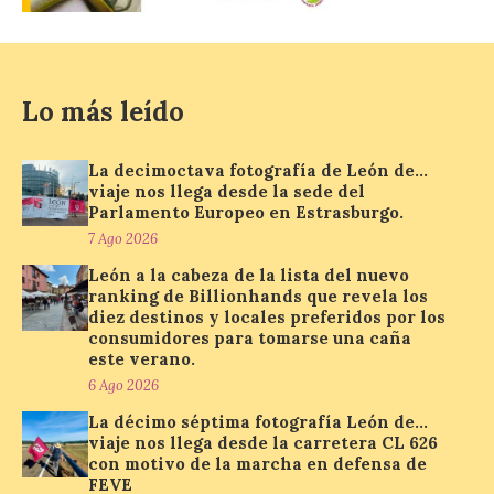
que permite conocer la
posición exacta del Sol y
así localizar el lugar ideal
para observar el eclipse
solar del 12 de agosto de 2026 sin
obstáculos. El visor es una herramienta a
Lo más leído
la […]
La decimoctava fotografía de León de…
viaje nos llega desde la sede del
Paradores renueva su
Parlamento Europeo en Estrasburgo.
compromiso con La Vuelta
7 Ago 2026
como patrocinador oficial
León a la cabeza de la lista del nuevo
7 Ago 2026
ranking de Billionhands que revela los
diez destinos y locales preferidos por los
consumidores para tomarse una caña
La cadena hotelera pública
este verano.
volverá a estar presente
6 Ago 2026
en la zona de descanso
junto al control de firmas
La décimo séptima fotografía León de…
y, como novedad, en el
viaje nos llega desde la carretera CL 626
Leaders Lounge, dos espacios exclusivos
con motivo de la marcha en defensa de
para los ciclistas. El recorrido de La
FEVE
Vuelta discurrirá junto a 17 […]