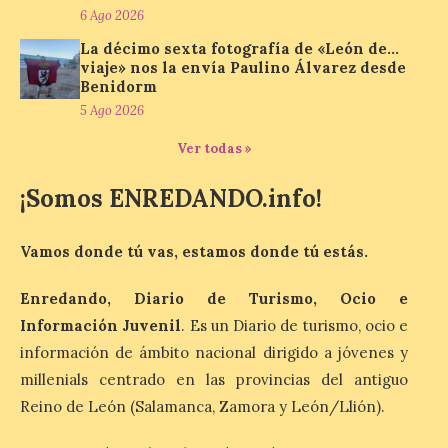
6 Ago 2026
La décimo sexta fotografía de «León de…
viaje» nos la envía Paulino Álvarez desde
Última llamada: Eclipse
Benidorm
total del 12 de agosto.
5 Ago 2026
Dónde alojarse y a qué
precio
Ver todas »
7 Ago 2026
¡Somos ENREDANDO.info!
León es la provincia más
económica (116€/noche),
Vamos donde tú vas, estamos donde tú estás.
pero también una de las
más agotadas: solo un 4%
Enredando, Diario de Turismo, Ocio e
de alojamientos libres.
Zamora, Palencia y Álava son las
Información Juvenil
. Es un Diario de turismo, ocio e
provincias con menos margen: apenas un
1% de los alojamientos siguen libres para
información de ámbito nacional dirigido a jóvenes y
esas […]
millenials centrado en las provincias del antiguo
Reino de León (Salamanca, Zamora y León/Llión).
El eclipse genera un boom