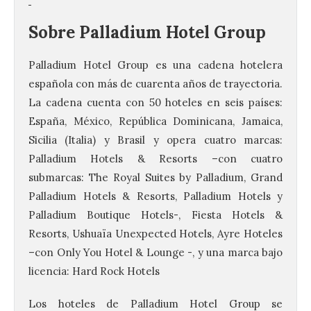
Sobre Palladium Hotel Group
Palladium Hotel Group es una cadena hotelera
española con más de cuarenta años de trayectoria.
La cadena cuenta con 50 hoteles en seis países:
España, México, República Dominicana, Jamaica,
Sicilia (Italia) y Brasil y opera cuatro marcas:
Palladium Hotels & Resorts –con cuatro
submarcas: The Royal Suites by Palladium, Grand
Palladium Hotels & Resorts, Palladium Hotels y
Palladium Boutique Hotels-, Fiesta Hotels &
Resorts, Ushuaïa Unexpected Hotels, Ayre Hoteles
–con Only You Hotel & Lounge -, y una marca bajo
licencia: Hard Rock Hotels
La UPSA impulsa la
creación musical con el I
Los hoteles de Palladium Hotel Group se
Concurso Internacional de