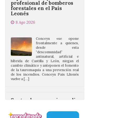
8 Ago 2026
Conceyu «se opone
frontalmente a quienes,
desde esta
“descomunidad”
antinatural, artificial e
híbrida de Castilla y León, niegan el
cambio climático y anteponen el fomento
de la tauromaquia a una prevención real
de los incendios. Conceyu Pais Llionés
vuelve a […]
Santander aconseja acudir
a pie o en transporte
público y evitar el
vehículo privado para el
eclipse
8 Ago 2026