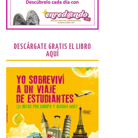
transportes y la
hostelería. En Alto
Campoo continuará la
programación musical de Estación
Sonora. Peña Cabarga, elegido lugar
preferente en la comunidad autónoma,
contará con un dispositivo especial de
seguridad y acceso […]
DESCÁRGATE GRATIS EL LIBRO
AQUÍ
Gijon prohíbe el baño en
San Lorenzo, Poniente y
Arbeyal el día del eclipse a
partir de las 19.00 horas.
8 Ago 2026
Incide en que el eclipse se
verá desde múltiples
puntos de la ciudad, por lo
que no será necesario
desplazarse y se