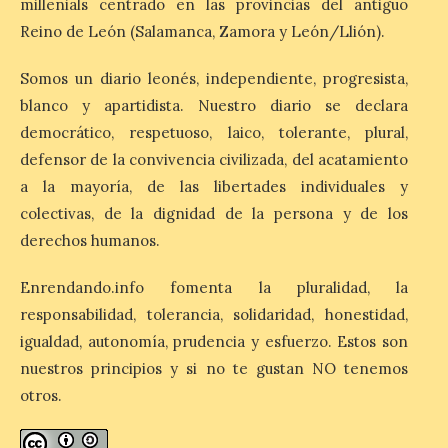
millenials centrado en las provincias del antiguo
fiestas con el pregón a
cargo de Arturo Martínez
Reino de León (Salamanca, Zamora y León/Llión).
Matilla
Somos un diario leonés, independiente, progresista,
8 Ago 2026
blanco y apartidista. Nuestro diario se declara
democrático, respetuoso, laico, tolerante, plural,
El Ayuntamiento de La
defensor de la convivencia civilizada, del acatamiento
Bañeza designa a Arturo
Martínez Matilla como
a la mayoría, de las libertades individuales y
pregonero de las Fiestas
colectivas, de la dignidad de la persona y de los
2026. Tendrá lugar este
sábado 8 de agosto a las 21,00 horas en el
derechos humanos.
teatro municipal de La Bañeza. El
comunicador astorgano Arturo Martínez
Matilla, […]
Enrendando.info fomenta la pluralidad, la
responsabilidad, tolerancia, solidaridad, honestidad,
igualdad, autonomía, prudencia y esfuerzo. Estos son
La I Feria de la Cerveza
nuestros principios y si no te gustan NO tenemos
Artesana de Astorga
otros.
arranca con una gran
acogida del público