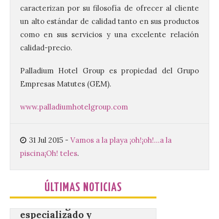
Composición Coral Sacra
caracterizan por su filosofía de ofrecer al cliente
un alto estándar de calidad tanto en sus productos
8 Ago 2026
como en sus servicios y una excelente relación
calidad-precio.
Este certamen,
promovido por el Instituto
Palladium Hotel Group es propiedad del Grupo
Universitario de Música
Sacra de la Universidad
Empresas Matutes (GEM).
Pontificia de Salamanca
(UPSA), premiará composiciones
inéditas, destinadas a coro, con un
www.palladiumhotelgroup.com
premio de 3.000 euros. Las candidaturas
podrán presentarse hasta el 30 de
noviembre. La Universidad, a […]
31 Jul 2015
-
Vamos a la playa ¡oh!¡oh!...a la
piscina
¡Oh! teles
.
Conceyu vuelve a exigir
un contingente
especializado y
ÚLTIMAS NOTICIAS
profesional de bomberos
forestales en el País
Leonés