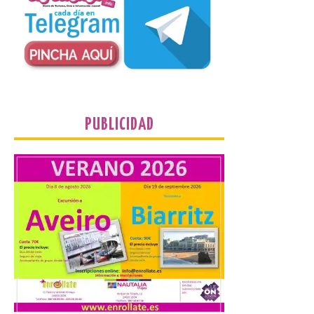
El TUS cuenta con líneas
que llegan a la zona en
puntos como el faro de
Cabo Mayor, Cueto,
Corbanera o Ciriego y
reforzará la movilidad con un servicio
especial de lanzaderas desde el PCTCAN
a Ciriego. El Ayuntamiento de […]
PUBLICIDAD
Turismo de Extremadura
impulsa nuevas
iniciativas relacionadas
con el trío de eclipses para
afianzar a Extremadura
como referente en
astroturismo
8 Ago 2026