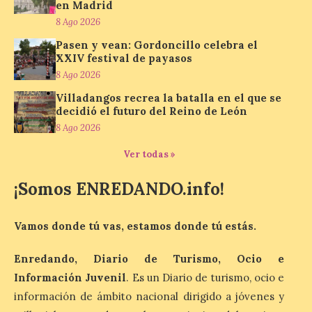
en Madrid
8 Ago 2026
Los minerales y sus usos
Pasen y vean: Gordoncillo celebra el
más comunes centran la
XXIV festival de payasos
nueva exposición del
8 Ago 2026
Museo de la Siderurgia y
Villadangos recrea la batalla en el que se
la Minería de Sabero
decidió el futuro del Reino de León
8 Ago 2026
8 Ago 2026
Ver todas »
La exposición que se
inaugurará el sábado día 8
¡Somos ENREDANDO.info!
de agosto a las doce y
media de la mañana,
durante la ‘Feria de
Vamos donde tú vas, estamos donde tú estás.
minerales, rocas y fósiles de Castilla y
León’, podrá visitarse hasta finales del
mes de noviembre, con […]
Enredando, Diario de Turismo, Ocio e
Información Juvenil
. Es un Diario de turismo, ocio e
información de ámbito nacional dirigido a jóvenes y
La Bañeza inicia sus