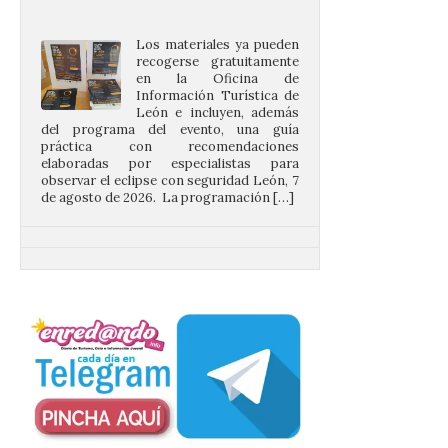
recogerse gratuitamente
en la Oficina de
Información Turística de
León e incluyen, además
del programa del evento, una guía
práctica con recomendaciones
elaboradas por especialistas para
observar el eclipse con seguridad León, 7
de agosto de 2026. La programación […]
Ciclo “Mujeres en la
Historia y la
Peregrinación”, en
Benavides de Órbigo.
7 Ago 2026
Conferencia de Victorina
Alonso, sobre la
peregrinación femenina.
Presentación del Libro