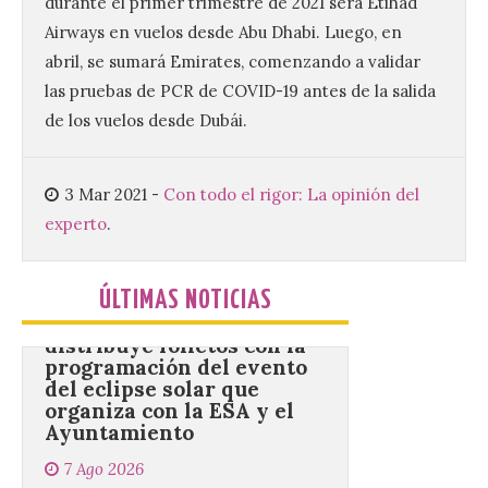
durante el primer trimestre de 2021 será Etihad
Un Bien de Interés
Airways en vuelos desde Abu Dhabi. Luego, en
Cultural abandonado
desde 1949. Los
abril, se sumará Emirates, comenzando a validar
procuradores leonesistas
las pruebas de PCR de COVID-19 antes de la salida
plantean que la Junta
contacte cuanto antes con los
de los vuelos desde Dubái.
propietarios para exigirles medidas
inmediatas que frenen el deterioro y el
riesgo de colapso. Los procuradores de
Unión del Pueblo […]
3 Mar 2021
-
Con todo el rigor: La opinión del
experto
.
La Universidad de León
distribuye folletos con la
ÚLTIMAS NOTICIAS
programación del evento
del eclipse solar que
organiza con la ESA y el
Ayuntamiento
7 Ago 2026
Los materiales ya pueden