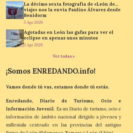
para ver el Eclipse de Sol
La décimo sexta fotografía de «León de…
viaje» nos la envía Paulino Álvarez desde
6 Ago 2026
Benidorm
5 Ago 2026
Miradores naturales,
Agotadas en León las gafas para ver el
pueblos con alma y
eclipse en apenas unos minutos
paisajes de leyenda
5 Ago 2026
convierten la Comarca de
Liébana en uno de los
Ver todas »
destinos más bonitos para disfrutar de
este fenómeno astronómico único. Un
eclipse total de sol será visible en la
¡Somos ENREDANDO.info!
Península Ibérica durante […]
Vamos donde tú vas, estamos donde tú estás.
León a la cabeza de la lista
Enredando, Diario de Turismo, Ocio e
del nuevo ranking de
Billionhands que revela
Información Juvenil
. Es un Diario de turismo, ocio e
los diez destinos y locales
información de ámbito nacional dirigido a jóvenes y
preferidos por los
consumidores para
millenials centrado en las provincias del antiguo
tomarse una caña este
Reino de León (Salamanca, Zamora y León/Llión).