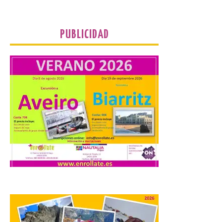
“Va de Monjas”, de José
Fernando Cornejo. Apertura de una doble
exposición de fotografía. Este viernes, 7
de agosto, a las 20,00 horas, en el
PUBLICIDAD
auditorio de Benavides de […]
Food trucks y música en
Valencia de Don Juan en
una nueva edición de
Castle Food 2026
7 Ago 2026
Castle Food combina la
música en directo con
food trucks y tiendas de
market esperando atraer
a miles de personas. La
localidad leonesa de Valencia de Don Juan
sigue adelante con su calendario de
eventos veraniegos para este año 2026.