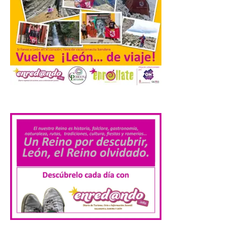
[…]
La Comisión actualiza su
programa insignia de
prácticas Blue Book,
abriéndolo a titulados de
EFP
.
6 Ago 2026
Las solicitudes estarán
abiertas del 22 de julio al 4
de septiembre de 2026.
Bruselas, 6 de agosto de
2026.- La Comisión
Europea ha actualizado las normas de su
programa de prácticas, estableciendo un
marco único modernizado que hace que el
programa […]