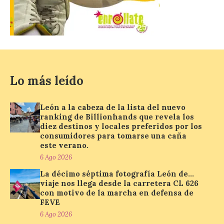
para la realización de
obras y servicios de
interés general y social
con más de 8,7 millones de
euros de inversión
6 Ago 2026
Lo más leído
La Consejería de
Industria, Universidades,
León a la cabeza de la lista del nuevo
Empleo y Comercio
ranking de Billionhands que revela los
destina 8,75 millones de
diez destinos y locales preferidos por los
euros al programa JOVEL
2026, cofinanciado por el Fondo Social
consumidores para tomarse una caña
Europeo Plus (FSE+), para favorecer la
este verano.
contratación temporal de 300 jóvenes
6 Ago 2026
desempleados inscritos en el Sistema
Nacional de […]
La décimo séptima fotografía León de…
viaje nos llega desde la carretera CL 626
con motivo de la marcha en defensa de
FEVE
En la Comarca de Liébana
6 Ago 2026
tienes 6 rincones únicos