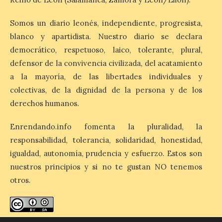
verano.
Somos un diario leonés, independiente, progresista,
6 Ago 2026
blanco y apartidista. Nuestro diario se declara
democrático, respetuoso, laico, tolerante, plural,
El nuevo ranking de
defensor de la convivencia civilizada, del acatamiento
Billionhands revela los
diez destinos y locales
a la mayoría, de las libertades individuales y
preferidos por los
consumidores para
colectivas, de la dignidad de la persona y de los
tomarse una caña este verano, con León y
derechos humanos.
Madrid a la cabeza de la lista. Salamanca
ocupa el noveno lugar. Los españoles
priorizan las […]
Enrendando.info fomenta la pluralidad, la
responsabilidad, tolerancia, solidaridad, honestidad,
igualdad, autonomía, prudencia y esfuerzo. Estos son
El Ayuntamiento de La
nuestros principios y si no te gustan NO tenemos
Bañeza presenta el
otros.
Festival One More Time,
una cita con la música de
los 80 y 90 para el 16 de
agosto en la Plaza Mayor.