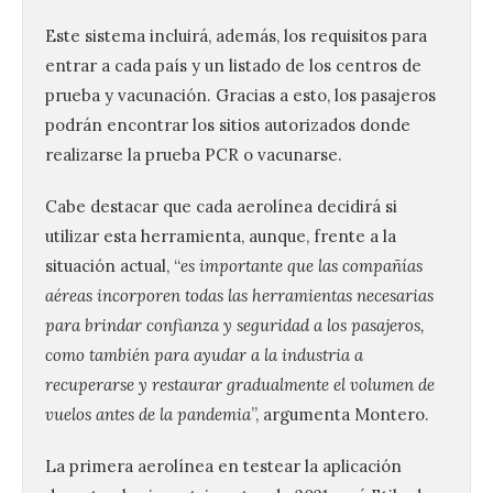
Este sistema incluirá, además, los requisitos para
entrar a cada país y un listado de los centros de
prueba y vacunación. Gracias a esto, los pasajeros
podrán encontrar los sitios autorizados donde
realizarse la prueba PCR o vacunarse.
Cabe destacar que cada aerolínea decidirá si
utilizar esta herramienta, aunque, frente a la
situación actual, “
es importante que las compañías
aéreas incorporen todas las herramientas necesarias
para brindar confianza y seguridad a los pasajeros,
UPL insta a la Junta a
como también para ayudar a la industria a
actuar para salvar el
castillo del Asmesnal, un
recuperarse y restaurar gradualmente el volumen de
BIC en estado de ruina
vuelos antes de la pandemia
”, argumenta Montero.
7 Ago 2026
La primera aerolínea en testear la aplicación