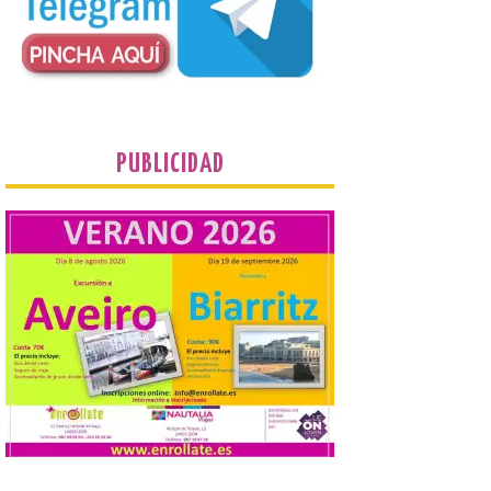
desde 1949. Los
procuradores leonesistas
plantean que la Junta
contacte cuanto antes con los
propietarios para exigirles medidas
inmediatas que frenen el deterioro y el
riesgo de colapso. Los procuradores de
Unión del Pueblo […]
PUBLICIDAD
La Universidad de León
distribuye folletos con la
programación del evento
del eclipse solar que
organiza con la ESA y el
Ayuntamiento
7 Ago 2026
Los materiales ya pueden
recogerse gratuitamente
en la Oficina de
Información Turística de
León e incluyen, además
del programa del evento, una guía