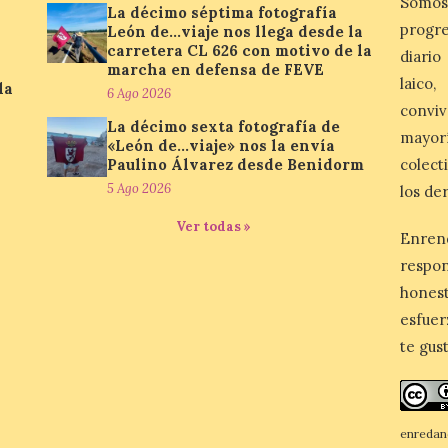
Somos
La décimo séptima fotografía
progre
León de…viaje nos llega desde la
carretera CL 626 con motivo de la
diario
marcha en defensa de FEVE
laico
la
6 Ago 2026
conviv
La décimo sexta fotografía de
mayor
«León de…viaje» nos la envía
Paulino Álvarez desde Benidorm
colect
5 Ago 2026
los de
Ver todas »
Enren
respo
honest
esfuer
te gus
enredan