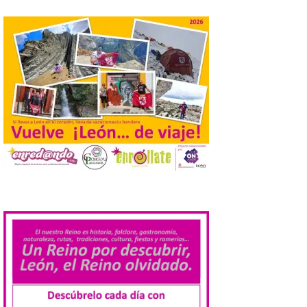
práctica con recomendaciones
elaboradas por especialistas para
observar el eclipse con seguridad León, 7
de agosto de 2026. La programación […]
Laciana comienza su
programación para
disfrutar el eclipse total
del 12 de agosto
7 Ago 2026
Durante los días 1 y 2 de
.
agosto, tanto el público
infantil como el adulto
pudo disfrutar de un
planetario que se instaló
en el polideportivo municipal, con pases
de mañana dedicados preferentemente al
público infantil y, el resto del […]
Más de 200.000 jóvenes