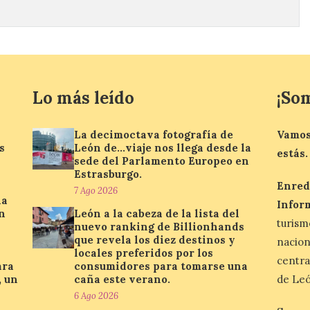
Lo más leído
¡So
La decimoctava fotografía de
Vamos
s
León de…viaje nos llega desde la
estás.
sede del Parlamento Europeo en
Estrasburgo.
Enred
7 Ago 2026
la
Infor
n
León a la cabeza de la lista del
turis
nuevo ranking de Billionhands
que revela los diez destinos y
nacio
locales preferidos por los
centra
ara
consumidores para tomarse una
, un
caña este verano.
de Leó
6 Ago 2026