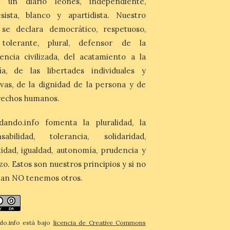
 un diario leonés, independiente,
7 Ago 2026
sista, blanco y apartidista. Nuestro
 se declara democrático, respetuoso,
Asturias lidera el impacto
del fenómeno, con el
, tolerante, plural, defensor de la
mayor aumento en
reservas, precios y
encia civilizada, del acatamiento a la
antelación de compra. El
ía, de las libertades individuales y
auge de la demanda redefine la
planificación: reservas más anticipadas y
ivas, de la dignidad de la persona y de
estancias más breves en torno al evento.
rechos humanos.
Madrid, 7 agosto de […]
dando.info fomenta la pluralidad, la
nsabilidad, tolerancia, solidaridad,
idad, igualdad, autonomía, prudencia y
zo. Estos son nuestros principios y si no
tan NO tenemos otros.
do.info está bajo
licencia de Creative Commons