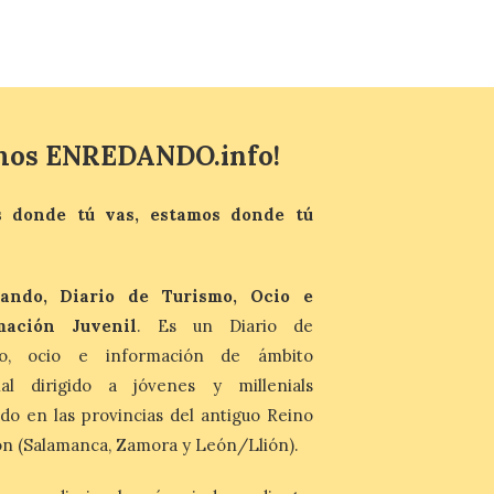
Última llamada: Eclipse
total del 12 de agosto.
Dónde alojarse y a qué
precio
mos ENREDANDO.info!
7 Ago 2026
León es la provincia más
 donde tú vas, estamos donde tú
económica (116€/noche),
pero también una de las
más agotadas: solo un 4%
de alojamientos libres.
ando, Diario de Turismo, Ocio e
Zamora, Palencia y Álava son las
provincias con menos margen: apenas un
mación Juvenil
. Es un Diario de
1% de los alojamientos siguen libres para
esas […]
mo, ocio e información de ámbito
nal dirigido a jóvenes y millenials
do en las provincias del antiguo Reino
El eclipse genera un boom
de reservas hoteleras y
n (Salamanca, Zamora y León/Llión).
precios desorbitados,
según SiteMinder