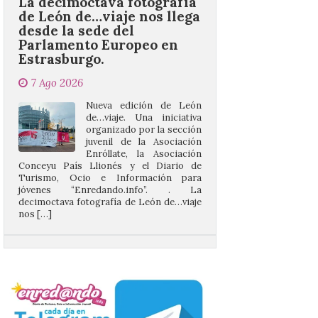
Parlamento Europeo en
Estrasburgo.
7 Ago 2026
Nueva edición de León
de…viaje. Una iniciativa
organizado por la sección
juvenil de la Asociación
Enróllate, la Asociación
Conceyu País Llionés y el Diario de
Turismo, Ocio e Información para
jóvenes “Enredando.info”. . La
decimoctava fotografía de León de…viaje
nos […]
UPL insta a la Junta a
actuar para salvar el
castillo del Asmesnal, un
BIC en estado de ruina
7 Ago 2026
Un Bien de Interés
Cultural abandonado