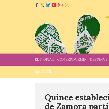
EDITORIAL
COMER&DORMIR
DESTINOS
InfoJOVEN
Quince establec
de Zamora partic