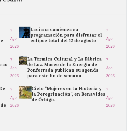
Laciana comienza su
7
7
programación para disfrutar el
Ago
Ago
de
eclipse total del 12 de agosto
2026
2026
La Térmica Cultural y La Fábrica
7
7
tras
de Luz. Museo de la Energía de
Ago
Ago
Ponferrada publican su agenda
para este fin de semana
2026
2026
“De
Ciclo “Mujeres en la Historia y
7
7
a
la Peregrinación”, en Benavides
Ago
Ago
de Órbigo.
 de
2026
2026