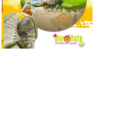
7 Ago 2026
Se trata de un visor web
que permite conocer la
posición exacta del Sol y
así localizar el lugar ideal
para observar el eclipse
solar del 12 de agosto de 2026 sin
obstáculos. El visor es una herramienta a
la […]
Paradores renueva su
compromiso con La Vuelta
como patrocinador oficial
7 Ago 2026
La cadena hotelera pública
volverá a estar presente
en la zona de descanso
junto al control de firmas
y, como novedad, en el
Leaders Lounge, dos espacios exclusivos
para los ciclistas. El recorrido de La
Vuelta discurrirá junto a 17 […]