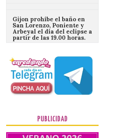
Gijon prohíbe el baño en
San Lorenzo, Poniente y
Arbeyal el día del eclipse a
partir de las 19.00 horas.
8 Ago 2026
Incide en que el eclipse se
verá desde múltiples
puntos de la ciudad, por lo
que no será necesario
desplazarse y se
recomienda no acudir a Gijón/Xixón en
coche ni usarlo ese día. Los accesos a
la Campa Torres y La […]
La decimonovena
PUBLICIDAD
fotografía de León de…
viaje nos llega desde la
plaza de Oriente en