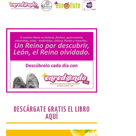
La exposición que se
.
inaugurará el sábado día 8
de agosto a las doce y
media de la mañana,
durante la ‘Feria de
minerales, rocas y fósiles de Castilla y
León’, podrá visitarse hasta finales del
mes de noviembre, con […]
La Bañeza inicia sus
fiestas con el pregón a
cargo de Arturo Martínez
Matilla
8 Ago 2026
DESCÁRGATE GRATIS EL LIBRO
AQUÍ
El Ayuntamiento de La
Bañeza designa a Arturo
Martínez Matilla como