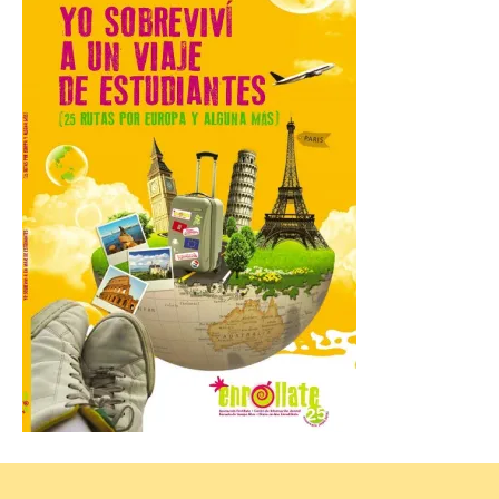
pregonero de las Fiestas
2026. Tendrá lugar este
sábado 8 de agosto a las 21,00 horas en el
teatro municipal de La Bañeza. El
comunicador astorgano Arturo Martínez
Matilla, […]
La I Feria de la Cerveza
Artesana de Astorga
arranca con una gran
acogida del público
8 Ago 2026
La inauguración contó
con la presencia del
alcalde de Astorga, José
Luis Nieto, que se acercó
hasta la feria acompañado
por el organizador de la iniciativa, Isaac
Cancillo Carro. Astorga, 8 de agosto de
2026. — La I Feria de […]