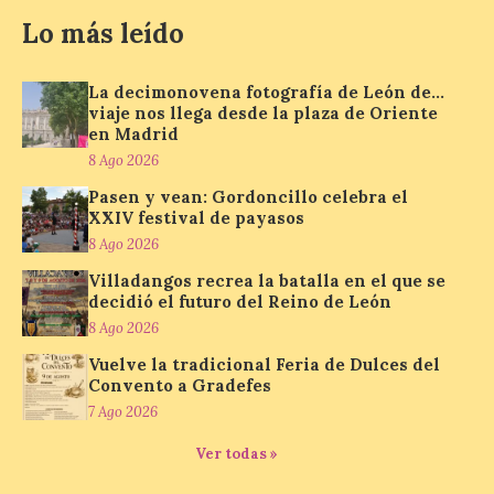
Lo más leído
El Jamón de bellota 100 %
La decimonovena fotografía de León de…
ibérico «Guillén» de
viaje nos llega desde la plaza de Oriente
Guijuelo ha sido el
en Madrid
ganador al mejor jamón de
8 Ago 2026
bellota ibérico
Pasen y vean: Gordoncillo celebra el
8 Ago 2026
XXIV festival de payasos
8 Ago 2026
El Ministerio de
Villadangos recrea la batalla en el que se
Agricultura, Pesca y
decidió el futuro del Reino de León
Alimentación concede el
8 Ago 2026
premio Alimentos de
España a los mejores
Vuelve la tradicional Feria de Dulces del
jamones 2026. Jamón Serrano 24 – Monte
Convento a Gradefes
Nevado recibe el premio al mejor jamón
serrano u otras figuras de calidad
7 Ago 2026
reconocidas. Se han presentado […]
Ver todas »