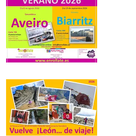
Madrid
8 Ago 2026
Nueva edición de León
de…viaje. Una iniciativa
organizado por la sección
juvenil de la Asociación
Enróllate, la Asociación
Conceyu País Llionés y el Diario de
Turismo, Ocio e Información para
jóvenes “Enredando.info”. Pilar Aller Aller
nos envía la décimo […]
Los minerales y sus usos
más comunes centran la
nueva exposición del
Museo de la Siderurgia y
la Minería de Sabero
8 Ago 2026