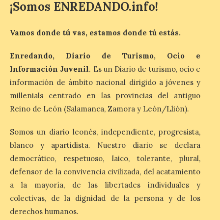
¡Somos ENREDANDO.info!
Las salas del antiguo
ayuntamiento de
Cabrillanes (Babia) acogen
Vamos donde tú vas, estamos donde tú estás.
la muestra ‘Eduardo
Arroyo en la colección del
Enredando, Diario de Turismo, Ocio e
ILC’
Información Juvenil
. Es un Diario de turismo, ocio e
8 Ago 2026
información de ámbito nacional dirigido a jóvenes y
millenials centrado en las provincias del antiguo
La muestra, que podrá
Reino de León (Salamanca, Zamora y León/Llión).
contemplarse hasta el
próximo 4 de octubre,
plantea tanto los temas
Somos un diario leonés, independiente, progresista,
que más preocupaban y
blanco y apartidista. Nuestro diario se declara
fascinaban a este autor de talla
internacional como las múltiples técnicas
democrático, respetuoso, laico, tolerante, plural,
que usó y sus sólidos vínculos con la
defensor de la convivencia civilizada, del acatamiento
Montaña Occidental. […]
a la mayoría, de las libertades individuales y
colectivas, de la dignidad de la persona y de los
Más de 10.000 personas
derechos humanos.