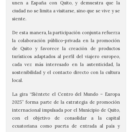
unen a España con Quito, y demuestra que la
ciudad no se limita a visitarse, sino que se vive y se
siente.
De esta manera, la participación conjunta refuerza
Santander aconseja acudir
la colaboración público-privada en la promoción
a pie o en transporte
de Quito y favorece la creación de productos
público y evitar el
vehículo privado para el
turísticos adaptados al perfil del viajero europeo,
eclipse
cada vez más interesado en la autenticidad, la
8 Ago 2026
sostenibilidad y el contacto directo con la cultura
local.
El TUS cuenta con líneas
La gira “Siéntete el Centro del Mundo – Europa
que llegan a la zona en
puntos como el faro de
2025” forma parte de la estrategia de promoción
Cabo Mayor, Cueto,
internacional impulsada por el Municipio de Quito,
Corbanera o Ciriego y
reforzará la movilidad con un servicio
con el objetivo de consolidar a la capital
especial de lanzaderas desde el PCTCAN
a Ciriego. El Ayuntamiento de […]
ecuatoriana como puerta de entrada al país y