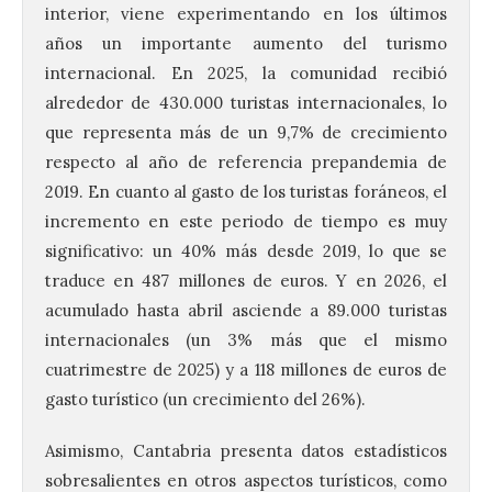
interior, viene experimentando en los últimos
años un importante aumento del turismo
internacional. En 2025, la comunidad recibió
alrededor de 430.000 turistas internacionales, lo
que representa más de un 9,7% de crecimiento
respecto al año de referencia prepandemia de
2019. En cuanto al gasto de los turistas foráneos, el
incremento en este periodo de tiempo es muy
significativo: un 40% más desde 2019, lo que se
UPL insta a la Junta a
traduce en 487 millones de euros. Y en 2026, el
actuar para salvar el
acumulado hasta abril asciende a 89.000 turistas
castillo del Asmesnal, un
internacionales (un 3% más que el mismo
BIC en estado de ruina
cuatrimestre de 2025) y a 118 millones de euros de
7 Ago 2026
gasto turístico (un crecimiento del 26%).
Asimismo, Cantabria presenta datos estadísticos
Un Bien de Interés
Cultural abandonado
sobresalientes en otros aspectos turísticos, como
desde 1949. Los