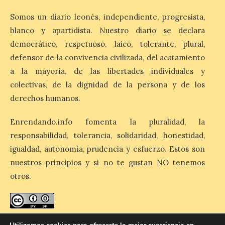
Somos un diario leonés, independiente, progresista,
El nuevo ranking de
blanco y apartidista. Nuestro diario se declara
Billionhands revela los
democrático, respetuoso, laico, tolerante, plural,
diez destinos y locales
preferidos por los
defensor de la convivencia civilizada, del acatamiento
consumidores para
tomarse una caña este verano, con León y
a la mayoría, de las libertades individuales y
Madrid a la cabeza de la lista. Salamanca
colectivas, de la dignidad de la persona y de los
ocupa el noveno lugar. Los españoles
priorizan las […]
derechos humanos.
Enrendando.info fomenta la pluralidad, la
El Ayuntamiento de La
responsabilidad, tolerancia, solidaridad, honestidad,
Bañeza presenta el
igualdad, autonomía, prudencia y esfuerzo. Estos son
Festival One More Time,
nuestros principios y si no te gustan NO tenemos
una cita con la música de
los 80 y 90 para el 16 de
otros.
agosto en la Plaza Mayor.
6 Ago 2026
enredando.info está bajo
licencia de Creative Commons