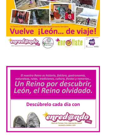
La Comisión actualiza su
programa insignia de
prácticas Blue Book,
abriéndolo a titulados de
EFP
6 Ago 2026
.
Las solicitudes estarán
abiertas del 22 de julio al 4
de septiembre de 2026.
Bruselas, 6 de agosto de
2026.- La Comisión
Europea ha actualizado las normas de su
programa de prácticas, estableciendo un
marco único modernizado que hace que el
programa […]
Despega el primer avión
de Iberia con wifi de alta