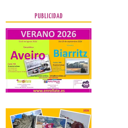
de agosto, a las 20,00 horas, en el
auditorio de Benavides de […]
PUBLICIDAD
Food trucks y música en
Valencia de Don Juan en
una nueva edición de
Castle Food 2026
7 Ago 2026
Castle Food combina la
música en directo con
food trucks y tiendas de
market esperando atraer
a miles de personas. La
localidad leonesa de Valencia de Don Juan
sigue adelante con su calendario de
eventos veraniegos para este año 2026.
[…]