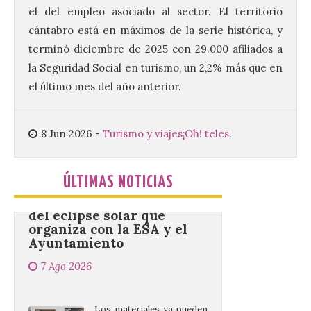
procuradores leonesistas
el del empleo asociado al sector. El territorio
plantean que la Junta
cántabro está en máximos de la serie histórica, y
contacte cuanto antes con los
propietarios para exigirles medidas
terminó diciembre de 2025 con 29.000 afiliados a
inmediatas que frenen el deterioro y el
la Seguridad Social en turismo, un 2,2% más que en
riesgo de colapso. Los procuradores de
Unión del Pueblo […]
el último mes del año anterior.
8 Jun 2026
-
Turismo y viajes
¡Oh! teles
.
La Universidad de León
distribuye folletos con la
programación del evento
del eclipse solar que
ÚLTIMAS NOTICIAS
organiza con la ESA y el
Ayuntamiento
7 Ago 2026
Los materiales ya pueden
recogerse gratuitamente
en la Oficina de
Información Turística de