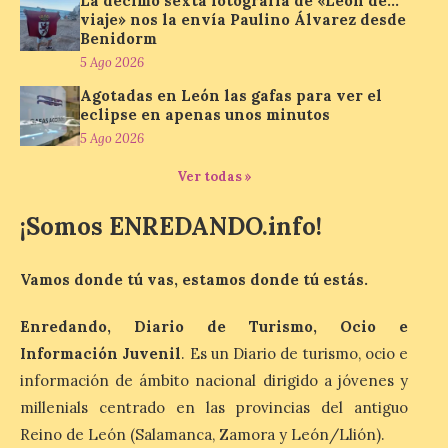
La décimo sexta fotografía de «León de…
viaje» nos la envía Paulino Álvarez desde
Benidorm
Miradores naturales,
5 Ago 2026
pueblos con alma y
paisajes de leyenda
Agotadas en León las gafas para ver el
convierten la Comarca de
eclipse en apenas unos minutos
Liébana en uno de los
destinos más bonitos para disfrutar de
5 Ago 2026
este fenómeno astronómico único. Un
eclipse total de sol será visible en la
Ver todas »
Península Ibérica durante […]
¡Somos ENREDANDO.info!
León a la cabeza de la lista
Vamos donde tú vas, estamos donde tú estás.
del nuevo ranking de
Billionhands que revela
los diez destinos y locales
Enredando, Diario de Turismo, Ocio e
preferidos por los
Información Juvenil
. Es un Diario de turismo, ocio e
consumidores para
información de ámbito nacional dirigido a jóvenes y
tomarse una caña este
verano.
millenials centrado en las provincias del antiguo
Reino de León (Salamanca, Zamora y León/Llión).
6 Ago 2026