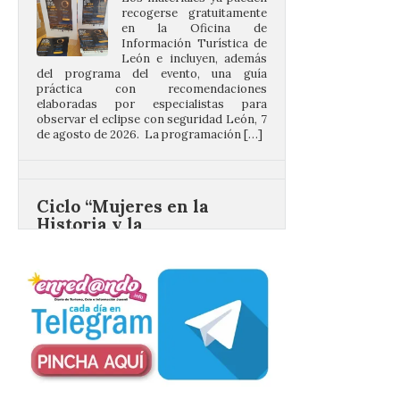
León e incluyen, además
del programa del evento, una guía
práctica con recomendaciones
elaboradas por especialistas para
observar el eclipse con seguridad León, 7
de agosto de 2026. La programación […]
Ciclo “Mujeres en la
Historia y la
Peregrinación”, en
Benavides de Órbigo.
7 Ago 2026
Conferencia de Victorina
Alonso, sobre la
peregrinación femenina.
Presentación del Libro
“Va de Monjas”, de José
Fernando Cornejo. Apertura de una doble
exposición de fotografía. Este viernes, 7