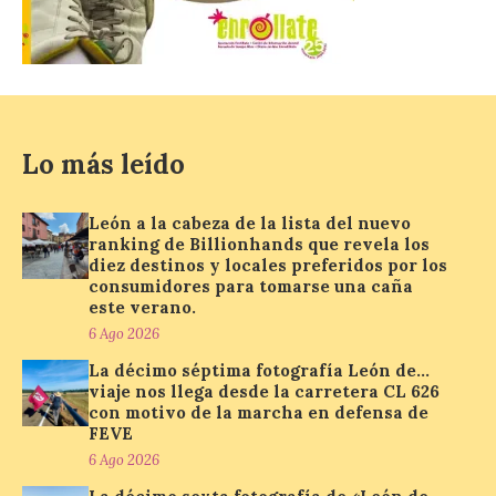
con más de 8,7 millones de
euros de inversión
6 Ago 2026
La Consejería de
Lo más leído
Industria, Universidades,
Empleo y Comercio
destina 8,75 millones de
euros al programa JOVEL
León a la cabeza de la lista del nuevo
2026, cofinanciado por el Fondo Social
ranking de Billionhands que revela los
Europeo Plus (FSE+), para favorecer la
diez destinos y locales preferidos por los
contratación temporal de 300 jóvenes
consumidores para tomarse una caña
desempleados inscritos en el Sistema
este verano.
Nacional de […]
6 Ago 2026
La décimo séptima fotografía León de…
viaje nos llega desde la carretera CL 626
En la Comarca de Liébana
con motivo de la marcha en defensa de
tienes 6 rincones únicos
FEVE
para ver el Eclipse de Sol
6 Ago 2026
6 Ago 2026