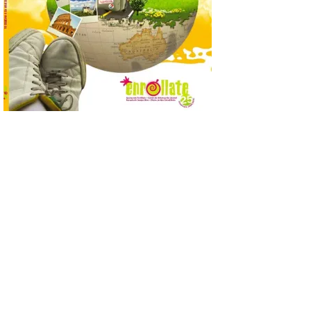
El nuevo ranking de
Billionhands revela los
diez destinos y locales
preferidos por los
consumidores para
tomarse una caña este verano, con León y
Madrid a la cabeza de la lista. Salamanca
ocupa el noveno lugar. Los españoles
priorizan las […]
El Ayuntamiento de La
Bañeza presenta el
Festival One More Time,
una cita con la música de
los 80 y 90 para el 16 de
agosto en la Plaza Mayor.
6 Ago 2026
Se celebrará el próximo
domingo 16 de agosto, a
partir de las 23:00 horas,
en la Plaza Mayor de la
ciudad. El Salón de Plenos
del Ayuntamiento de La Bañeza ha