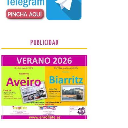
programa de prácticas, estableciendo un
marco único modernizado que hace que el
programa […]
Despega el primer avión
de Iberia con wifi de alta
velocidad gratuito de
PUBLICIDAD
Starlink
6 Ago 2026
Iberia se convierte en la
primera aerolínea
española en ofrecer wifi a
bordo de Starlink, la
constelación de satélites
más avanzada del mundo, desarrollada
por SpaceX. La incorporación de esta
tecnología forma parte del compromiso
de Iberia con la innovación […]
La Junta promueve la
contratación temporal de