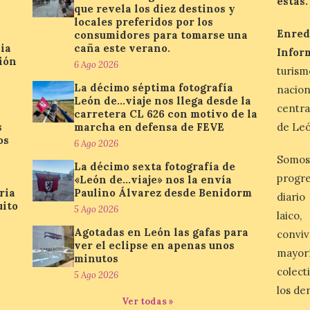
estás.
que revela los diez destinos y
locales preferidos por los
Enred
consumidores para tomarse una
ia
caña este verano.
Infor
ión
6 Ago 2026
turis
La décimo séptima fotografía
nacio
León de…viaje nos llega desde la
centra
carretera CL 626 con motivo de la
s
marcha en defensa de FEVE
de Leó
os
6 Ago 2026
Somos
La décimo sexta fotografía de
progre
«León de…viaje» nos la envía
ria
Paulino Álvarez desde Benidorm
diario
uito
5 Ago 2026
laico
Agotadas en León las gafas para
conviv
ver el eclipse en apenas unos
mayor
minutos
colect
5 Ago 2026
los de
Ver todas »