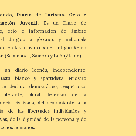
nos llega desde la
carretera CL 626 con
motivo de la marcha en
ando, Diario de Turismo, Ocio e
defensa de FEVE
mación Juvenil
. Es un Diario de
6 Ago 2026
mo, ocio e información de ámbito
nal dirigido a jóvenes y millenials
Nueva edición de León
de…viaje. Una iniciativa
do en las provincias del antiguo Reino
organizado por la sección
n (Salamanca, Zamora y León/Llión).
juvenil de la Asociación
Enróllate, la Asociación
Conceyu País Llionés y el Diario de
 un diario leonés, independiente,
Turismo, Ocio e Información para
jóvenes “Enredando.info”. Eduardo
sista, blanco y apartidista. Nuestro
Morán nos envía desde la carretera […]
 se declara democrático, respetuoso,
, tolerante, plural, defensor de la
encia civilizada, del acatamiento a la
ía, de las libertades individuales y
ivas, de la dignidad de la persona y de
rechos humanos.