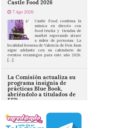
Castle Food combina la
música en directo con
food trucks y tiendas de
market esperando atraer
a miles de personas. La
localidad leonesa de Valencia de Don Juan
sigue adelante con su calendario de
eventos veraniegos para este año 2026.
[…]
La Comisión actualiza su
programa insignia de
prácticas Blue Book,
abriéndolo a titulados de
EFP
6 Ago 2026
Las solicitudes estarán
abiertas del 22 de julio al 4
de septiembre de 2026.
Bruselas, 6 de agosto de
2026.- La Comisión
Europea ha actualizado las normas de su