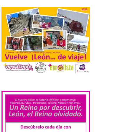
jóvenes desempleados
para la realización de
obras y servicios de
interés general y social
con más de 8,7 millones de
euros de inversión
6 Ago 2026
La Consejería de
Industria, Universidades,
Empleo y Comercio
destina 8,75 millones de
euros al programa JOVEL
2026, cofinanciado por el Fondo Social
.
Europeo Plus (FSE+), para favorecer la
contratación temporal de 300 jóvenes
desempleados inscritos en el Sistema
Nacional de […]
En la Comarca de Liébana
tienes 6 rincones únicos
para ver el Eclipse de Sol