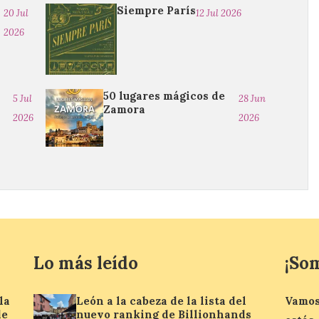
Siempre París
20 Jul
12 Jul 2026
2026
50 lugares mágicos de
5 Jul
28 Jun
Zamora
2026
2026
Lo más leído
¡So
la
León a la cabeza de la lista del
Vamos
de
nuevo ranking de Billionhands