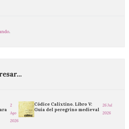
jando
.
esar...
Códice Calixtino. Libro V:
2
26 Jul
ara
Guía del peregrino medieval
Ago
2026
2026