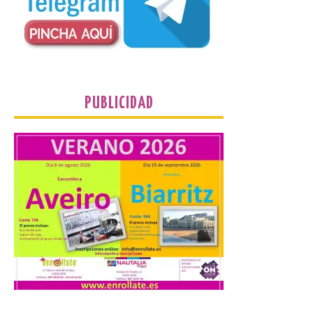
Nueva edición de León
de…viaje. Una iniciativa
organizado por la sección
juvenil de la Asociación
Enróllate, la Asociación
Conceyu País Llionés y el Diario de
Turismo, Ocio e Información para
jóvenes “Enredando.info”. Eduardo
Morán nos envía desde la carretera […]
PUBLICIDAD
Camarzius fest: frente al
macroevento, un festival
cultural transformador
que apuesta por el legado.
6 Ago 2026
Los días 7, 8 y 9 de agosto
de 2026, Camarzana de
Tera volverá a convertirse
en punto de encuentro,
con la Villa Romana de