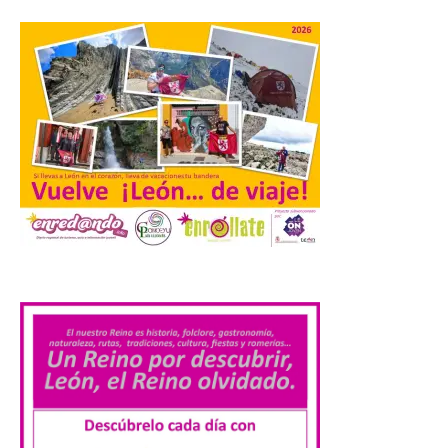
Orpheus. Vivimos un momento en el que la
música en directo mueve grandes
fenómenos de […]
El Ayuntamiento de
Cabrillanes analizará,
conforme a la legalidad, la
solicitud para la
celebración del Iberia
Eclipse Festival
6 Ago 2026
.
Durante la mañana de ayer
miércoles ha sido
registrada en el
Ayuntamiento una
solicitud relacionada con
la celebración de este evento. Ante las
informaciones aparecidas en distintos
medios de comunicación sobre la posible