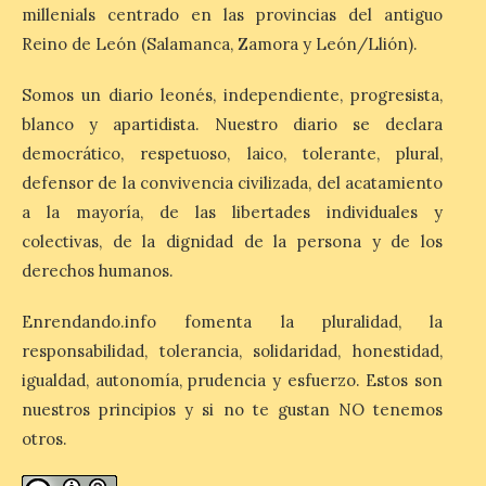
la escasez de agua
millenials centrado en las provincias del antiguo
6 Ago 2026
Reino de León (Salamanca, Zamora y León/Llión).
Somos un diario leonés, independiente, progresista,
Esta medida afecta a los
blanco y apartidista. Nuestro diario se declara
espectáculos nocturnos
de la Fuente Baños de
democrático, respetuoso, laico, tolerante, plural,
Diana previstos para los
días 8, 15 y 22 de agosto,
defensor de la convivencia civilizada, del acatamiento
así como al encendido extraordinario del
a la mayoría, de las libertades individuales y
día 25. La reserva de agua en el estanque
«El Mar», […]
colectivas, de la dignidad de la persona y de los
derechos humanos.
El Descenso Internacional
Enrendando.info fomenta la pluralidad, la
del Sella arranca con el
responsabilidad, tolerancia, solidaridad, honestidad,
homenaje a los campeones
igualdad, autonomía, prudencia y esfuerzo. Estos son
y el izado de las banderas
autonómicas
nuestros principios y si no te gustan NO tenemos
otros.
6 Ago 2026