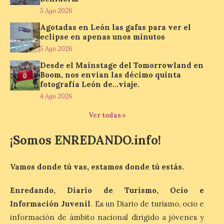
Un viaje a la Antigüedad:
5 Ago 2026
el Museo del Prado
propone un recorrido por
Agotadas en León las gafas para ver el
obras de su Colección de
eclipse en apenas unos minutos
inspiración clásica
5 Ago 2026
6 Ago 2026
Desde el Mainstage del Tomorrowland en
Boom, nos envían las décimo quinta
fotografía León de…viaje.
Al hilo del estreno de La
4 Ago 2026
Odisea de Christopher
Nolan. La pieza de vídeo
Ver todas »
reúne una selección de
obras relacionadas con la
¡Somos ENREDANDO.info!
Antigüedad clásica, la mitología y los
viajes, que se suceden al ritmo de un
evocador tema de La […]
Vamos donde tú vas, estamos donde tú estás.
Enredando, Diario de Turismo, Ocio e
Patrimonio Nacional
cancela la temporada de
Información Juvenil
. Es un Diario de turismo, ocio e
fuentes de La Granja ante
información de ámbito nacional dirigido a jóvenes y