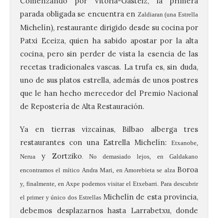
Comenzando por Vitoria-Gasteiz, la primera
parada obligada se encuentra en
Zaldiaran
(una Estrella
Michelín), restaurante dirigido desde su cocina por
Patxi Eceiza, quien ha sabido apostar por la alta
cocina, pero sin perder de vista la esencia de las
recetas tradicionales vascas. La trufa es, sin duda,
uno de sus platos estrella, además de unos postres
que le han hecho merecedor del Premio Nacional
de Repostería de Alta Restauración.
Ya en tierras vizcaínas, Bilbao alberga tres
restaurantes con una Estrella Michelín:
Etxanobe,
y Zortziko
Nerua
. No demasiado lejos, en Galdakano
Boroa
encontramos el mítico
Andra Mari
, en Amorebieta se alza
y, finalmente, en Axpe podemos visitar el
Etxebarri
. Para descubrir
Michelín de esta provincia,
el primer y único dos Estrellas
debemos desplazarnos hasta Larrabetxu, donde