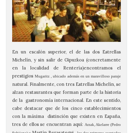
En un escalón superior, el de las dos Estrellas
Michelín, y sin salir de Gipuzkoa (concretamente
en la localidad de Rentería)encontramos el
prestigios
Mugaritz
, ubicado además en un maravilloso paraje
natural. Finalmente, con tres Estrellas Michelín, se
alzan restaurantes que forman parte de la historia
de la gastronomía internacional. En este sentido,
cabe destacar que de los cinco establecimientos
El Ayuntamiento de La
con la máxima distinción que existen en España,
Bañeza presenta el
tres de ellos se encuentran aquí:
Festival One More Time,
Arzak, Akelarre
(Pedro
una cita con la música de
Martín Berasategui,
Subijana) y
los dos primeros asentados