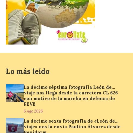
El Mercado Medieval abre
sus puertas en La Bañeza
con más de 60 puestos y
un amplio programa de
animación.
6 Ago 2026
Lo más leído
La programación
incorpora un amplio
calendario de actividades
La décimo séptima fotografía León de…
de animación dirigidas a
viaje nos llega desde la carretera CL 626
todos los públicos. La
con motivo de la marcha en defensa de
Bañeza inauguró en la tarde de este
martes 4 de agosto una nueva edición de
FEVE
su tradicional Mercado Medieval, que
6 Ago 2026
hasta el próximo 6 […]
La décimo sexta fotografía de «León de…
viaje» nos la envía Paulino Álvarez desde
Benidorm