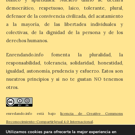
[…]
democrático, respetuoso, laico, tolerante, plural,
defensor de la convivencia civilizada, del acatamiento
a la mayoría, de las libertades individuales y
La Guardia Civil de León
establecerá un dispositivo
colectivas, de la dignidad de la persona y de los
de seguridad para
derechos humanos.
garantizar el desarrollo
del eclipse solar total del
Enrendando.info fomenta la pluralidad, la
próximo 12 de agosto
responsabilidad, tolerancia, solidaridad, honestidad,
9 Ago 2026
igualdad, autonomía, prudencia y esfuerzo. Estos son
nuestros principios y si no te gustan NO tenemos
El operativo de la Guardia
otros.
Civil en la provincia de
León cuenta con más de
480 efectivos, de
diferentes especialidades
que participarán en el dispositivo,
enredando.info está bajo
licencia de Creative Commons
reforzando la seguridad ciudadana, la
movilidad y la protección del medio
Reconocimiento-CompartirIgual 4.0 Internacional
.
ambiente en los principales […]
Utilizamos cookies para ofrecerte la mejor experiencia en