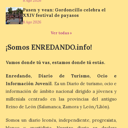
8 Ago 2026
colecciones particulares
como de los propios socios de la entidad.
Pasen y vean: Gordoncillo celebra el
La Feria del Motor ha abierto este viernes
XXIV festival de payasos
sus puertas en el Colegio Nuestra Señora
8 Ago 2026
del Carmen, dando […]
Ver todas »
¡Somos ENREDANDO.info!
Astorga presenta el cartel
oficial del eclipse total de
sol
Vamos donde tú vas, estamos donde tú estás.
9 Ago 2026
Enredando, Diario de Turismo, Ocio e
Información Juvenil
. Es un Diario de turismo, ocio e
Además ultima los
preparativos para un
información de ámbito nacional dirigido a jóvenes y
acontecimiento histórico.
millenials centrado en las provincias del antiguo
Como antesala del gran
día, este viernes 8 de
Reino de León (Salamanca, Zamora y León/Llión).
agosto se celebrado una nueva jornada de
observación solar pública en la Plaza
Gaudí. El Ayuntamiento de Astorga
Somos un diario leonés, independiente, progresista,
continúa ultimando los preparativos para
blanco y apartidista. Nuestro diario se declara