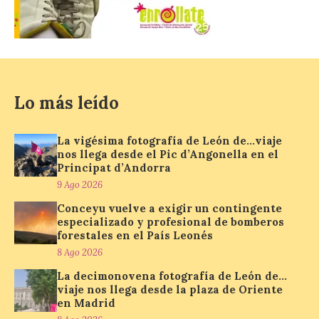
La compañía, a través de
Air Nostrum e Iberia
Express, conectará
Madrid y Mahón con una
frecuencia adicional al día
que aumenta un 27% el número de plazas
en la ruta. La nueva programación
Lo más leído
refuerza la conectividad internacional de
la […]
La vigésima fotografía de León de…viaje
nos llega desde el Pic d’Angonella en el
Principat d’Andorra
La Feria del Motor abre
sus puertas en el Colegio
9 Ago 2026
Nuestra Señora del
Conceyu vuelve a exigir un contingente
Carmen de La Bañeza
especializado y profesional de bomberos
forestales en el País Leonés
9 Ago 2026
8 Ago 2026
La decimonovena fotografía de León de…
La muestra presenta
viaje nos llega desde la plaza de Oriente
alrededor de una treintena
en Madrid
de motocicletas,
procedentes tanto de