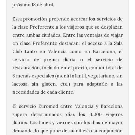
próximo 18 de abril.
Esta promoción pretende acercar los servicios de
la clase Preferente a los viajeros que se desplazan
entre ambas ciudades. Entre las ventajas de viajar
en clase Preferente destacan: el acceso a la Sala
Club tanto en Valencia como en Barcelona, el
servicio de prensa diaria o el servicio de
restauración, incluido en el precio, con un total de
8 menús especiales (menú infantil, vegetariano, sin
lactosa, sin gluten, etc.) para adaptarlo a las
necesidades de cada cliente.
Transportes activa un
dispositivo especial para
El servicio Euromed entre Valencia y Barcelona
facilitar la movilidad
durante el eclipse total de
supera determinados días los 3.000 viajeros
Sol del 12 de agosto
diarios. Los lunes y viernes son los días de mayor
9 Ago 2026
demanda, lo que pone de manifiesto la conjunción