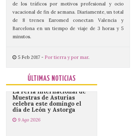
de los tráficos por motivos profesional y ocio
vacacional de fin de semana. Diariamente, un total
Renfe reforzará servicios
de Media Distancia
de 8 trenes Euromed conectan Valencia y
especialmente en Galicia,
Barcelona en un tiempo de viaje de 3 horas y 5
Asturias, Santander y País
Vasco, además del norte
minutos.
de Castilla y León. En los principales
núcleos urbanos también se reforzarán
los servicios de Cercanías con mayor
afluencia de pasajeros. La Dirección […]
5 Feb 2017
-
Por tierra y por mar
.
ÚLTIMAS NOTICIAS
La Feria Internacional de
Muestras de Asturias
celebra este domingo el
día de León y Astorga
9 Ago 2026
La 69ª edición de la Feria
Internacional de Muestras