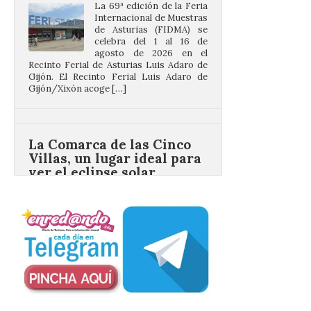
de Asturias (FIDMA) se
celebra del 1 al 16 de
agosto de 2026 en el
Recinto Ferial de Asturias Luis Adaro de
Gijón. El Recinto Ferial Luis Adaro de
Gijón/Xixón acoge […]
La Comarca de las Cinco
Villas, un lugar ideal para
ver el eclipse solar
9 Ago 2026
El próximo 12 de agosto
se producirá el fenómeno
natural excepcional que
podrá verse en muchos
puntos de la comarca,
pero hay que recordar que la observación
debe hacerse siguiendo las pautas de
seguridad recomendadas. La Comarca de
Cinco Villas […]