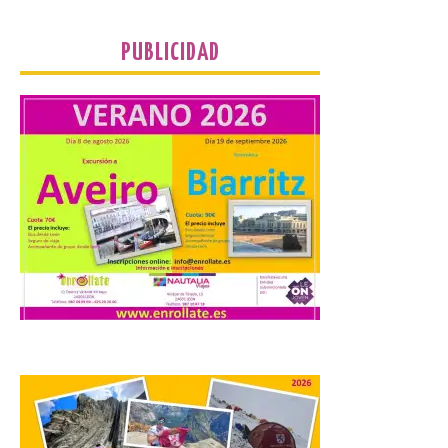
PUBLICIDAD
La vigésima fotografía de
León de…viaje nos llega
desde el Pic d’Angonella
en el Principat d’Andorra
9 Ago 2026
Nueva edición de León
de…viaje. Una iniciativa
organizado por la sección
juvenil de la Asociación
Enróllate, la Asociación
Conceyu País Llionés y el Diario de
Turismo, Ocio e Información para
jóvenes “Enredando.info”. Miguel Robles
nos envía la vigésima fotografía de […]
Concierto del Iberia