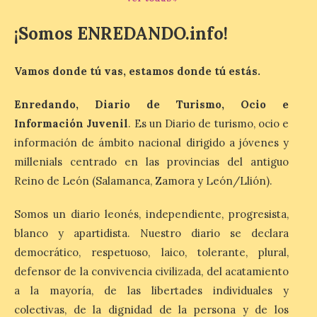
¡Somos ENREDANDO.info!
Las salas del antiguo
ayuntamiento de
Vamos donde tú vas, estamos donde tú estás.
Cabrillanes (Babia) acogen
la muestra ‘Eduardo
Arroyo en la colección del
Enredando, Diario de Turismo, Ocio e
ILC’
Información Juvenil
. Es un Diario de turismo, ocio e
información de ámbito nacional dirigido a jóvenes y
8 Ago 2026
millenials centrado en las provincias del antiguo
Reino de León (Salamanca, Zamora y León/Llión).
La muestra, que podrá
contemplarse hasta el
próximo 4 de octubre,
Somos un diario leonés, independiente, progresista,
plantea tanto los temas
blanco y apartidista. Nuestro diario se declara
que más preocupaban y
fascinaban a este autor de talla
democrático, respetuoso, laico, tolerante, plural,
internacional como las múltiples técnicas
defensor de la convivencia civilizada, del acatamiento
que usó y sus sólidos vínculos con la
Montaña Occidental. […]
a la mayoría, de las libertades individuales y
colectivas, de la dignidad de la persona y de los