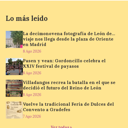
por el organizador de la iniciativa, Isaac
Cancillo Carro. Astorga, 8 de agosto de
2026. — La I Feria de […]
Lo más leído
La decimonovena fotografía de León de…
El Jamón de bellota 100 %
viaje nos llega desde la plaza de Oriente
ibérico «Guillén» de
en Madrid
Guijuelo ha sido el
8 Ago 2026
ganador al mejor jamón de
bellota ibérico
Pasen y vean: Gordoncillo celebra el
XXIV festival de payasos
8 Ago 2026
8 Ago 2026
Villadangos recrea la batalla en el que se
El Ministerio de
decidió el futuro del Reino de León
Agricultura, Pesca y
8 Ago 2026
Alimentación concede el
premio Alimentos de
Vuelve la tradicional Feria de Dulces del
España a los mejores
Convento a Gradefes
jamones 2026. Jamón Serrano 24 – Monte
Nevado recibe el premio al mejor jamón
7 Ago 2026
serrano u otras figuras de calidad
reconocidas. Se han presentado […]
Ver todas »