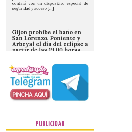
Gijon prohíbe el baño en
San Lorenzo, Poniente y
Arbeyal el día del eclipse a
partir de las 19.00 horas.
8 Ago 2026
Incide en que el eclipse se
verá desde múltiples
puntos de la ciudad, por lo
que no será necesario
desplazarse y se
recomienda no acudir a Gijón/Xixón en
coche ni usarlo ese día. Los accesos a
la Campa Torres y La […]
PUBLICIDAD
La decimonovena
fotografía de León de…