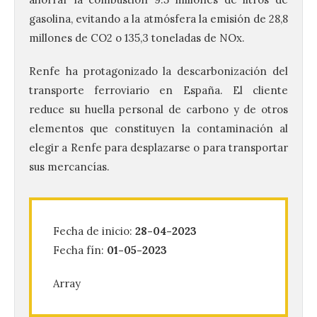
gasolina, evitando a la atmósfera la emisión de 28,8
millones de CO2 o 135,3 toneladas de NOx.
Renfe ha protagonizado la descarbonización del
transporte ferroviario en España. El cliente
reduce su huella personal de carbono y de otros
Santander aconseja acudir
elementos que constituyen la contaminación al
a pie o en transporte
elegir a Renfe para desplazarse o para transportar
público y evitar el
sus mercancías.
vehículo privado para el
eclipse
8 Ago 2026
Fecha de inicio:
28-04-2023
Fecha fín:
01-05-2023
El TUS cuenta con líneas
que llegan a la zona en
puntos como el faro de
Array
Cabo Mayor, Cueto,
Corbanera o Ciriego y
reforzará la movilidad con un servicio