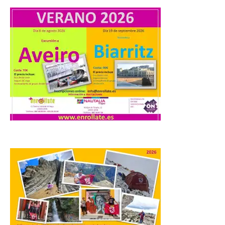
viaje nos llega desde la
plaza de Oriente en
Madrid
8 Ago 2026
Nueva edición de León
de…viaje. Una iniciativa
organizado por la sección
juvenil de la Asociación
Enróllate, la Asociación
Conceyu País Llionés y el Diario de
Turismo, Ocio e Información para
jóvenes “Enredando.info”. Pilar Aller Aller
nos envía la décimo […]
Los minerales y sus usos
más comunes centran la
nueva exposición del
Museo de la Siderurgia y
la Minería de Sabero