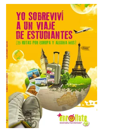
El Ayuntamiento de La
Bañeza designa a Arturo
Martínez Matilla como
pregonero de las Fiestas
2026. Tendrá lugar este
sábado 8 de agosto a las 21,00 horas en el
teatro municipal de La Bañeza. El
comunicador astorgano Arturo Martínez
Matilla, […]
La I Feria de la Cerveza
Artesana de Astorga
arranca con una gran
acogida del público
8 Ago 2026
La inauguración contó
con la presencia del
alcalde de Astorga, José
Luis Nieto, que se acercó
hasta la feria acompañado