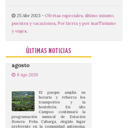
especial de lanzaderas desde el PCTCAN
a Ciriego. El Ayuntamiento de […]
25 Abr 2023
-
Ofertas especiales, último minuto,
puentes y vacaciones
,
Por tierra y por mar
Turismo
Cabárceno prepara tres
y viajes
.
enclaves privilegiados
desde los que divisar el
eclipse solar del 12 de
ÚLTIMAS NOTICIAS
agosto
8 Ago 2026
El parque amplía su
horario y refuerza los
transportes y la
hostelería. En Alto
Campoo continuará la
programación musical de Estación
Sonora. Peña Cabarga, elegido lugar
preferente en la comunidad autónoma,
contará con un dispositivo especial de
seguridad y acceso […]