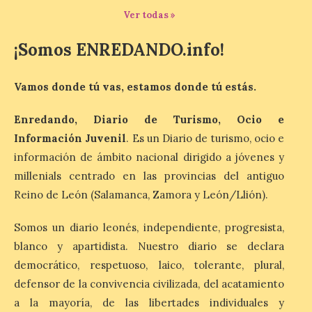
de agosto a las doce y
Ver todas »
media de la mañana,
durante la ‘Feria de
minerales, rocas y fósiles de Castilla y
¡Somos ENREDANDO.info!
León’, podrá visitarse hasta finales del
mes de noviembre, con […]
Vamos donde tú vas, estamos donde tú estás.
La Bañeza inicia sus
Enredando, Diario de Turismo, Ocio e
fiestas con el pregón a
Información Juvenil
. Es un Diario de turismo, ocio e
cargo de Arturo Martínez
información de ámbito nacional dirigido a jóvenes y
Matilla
millenials centrado en las provincias del antiguo
8 Ago 2026
Reino de León (Salamanca, Zamora y León/Llión).
Somos un diario leonés, independiente, progresista,
El Ayuntamiento de La
Bañeza designa a Arturo
blanco y apartidista. Nuestro diario se declara
Martínez Matilla como
pregonero de las Fiestas
democrático, respetuoso, laico, tolerante, plural,
2026. Tendrá lugar este
defensor de la convivencia civilizada, del acatamiento
sábado 8 de agosto a las 21,00 horas en el
teatro municipal de La Bañeza. El
a la mayoría, de las libertades individuales y
comunicador astorgano Arturo Martínez