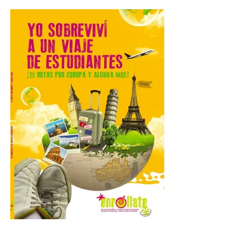
partir de las 19.00 horas.
8 Ago 2026
Incide en que el eclipse se
verá desde múltiples
puntos de la ciudad, por lo
que no será necesario
desplazarse y se
recomienda no acudir a Gijón/Xixón en
coche ni usarlo ese día. Los accesos a
la Campa Torres y La […]
La decimonovena
fotografía de León de…
viaje nos llega desde la
plaza de Oriente en
Madrid
8 Ago 2026