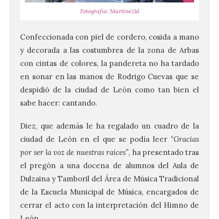
Fotografía: Martínezld
Confeccionada con piel de cordero, cosida a mano
y decorada a las costumbres de la zona de Arbas
con cintas de colores, la pandereta no ha tardado
La UPSA impulsa la
creación musical con el I
en sonar en las manos de Rodrigo Cuevas que se
Concurso Internacional de
despidió de la ciudad de León como tan bien el
Composición Coral Sacra
sabe hacer: cantando.
8 Ago 2026
Diez, que además le ha regalado un cuadro de la
ciudad de León en el que se podía leer
“Gracias
Este certamen,
promovido por el Instituto
por ser la voz de nuestras raíces”,
ha presentado tras
Universitario de Música
el pregón a una docena de alumnos del Aula de
Sacra de la Universidad
Pontificia de Salamanca
Dulzaina y Tamboril del Área de Música Tradicional
(UPSA), premiará composiciones
de la Escuela Municipal de Música, encargados de
inéditas, destinadas a coro, con un
premio de 3.000 euros. Las candidaturas
cerrar el acto con la interpretación del Himno de
podrán presentarse hasta el 30 de
noviembre. La Universidad, a […]
León.