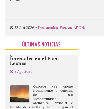
Conceyu vuelve a exigir
un contingente
22 Jun 2026
-
Destacados
,
Fiestas
,
LEÓN
.
especializado y
profesional de bomberos
forestales en el País
Leonés
ÚLTIMAS NOTICIAS
8 Ago 2026
Conceyu «se opone
frontalmente a quienes,
desde esta
“descomunidad”
antinatural, artificial e
híbrida de Castilla y León, niegan el
cambio climático y anteponen el fomento
de la tauromaquia a una prevención real
de los incendios. Conceyu Pais Llionés
vuelve a […]