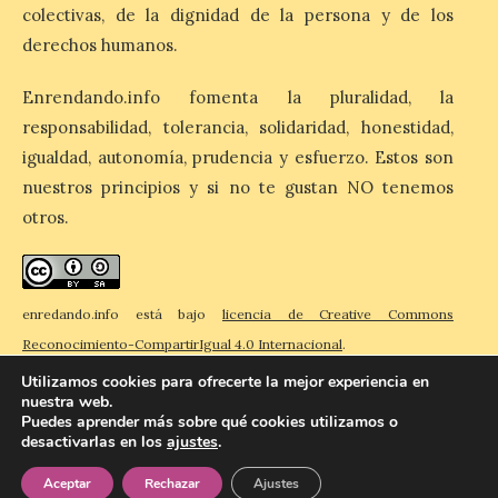
colectivas, de la dignidad de la persona y de los
Matilla, […]
derechos humanos.
Enrendando.info fomenta la pluralidad, la
La I Feria de la Cerveza
Artesana de Astorga
responsabilidad, tolerancia, solidaridad, honestidad,
arranca con una gran
igualdad, autonomía, prudencia y esfuerzo. Estos son
acogida del público
nuestros principios y si no te gustan NO tenemos
8 Ago 2026
otros.
La inauguración contó
con la presencia del
enredando.info está bajo
licencia de Creative Commons
alcalde de Astorga, José
Luis Nieto, que se acercó
Reconocimiento-CompartirIgual 4.0 Internacional
.
hasta la feria acompañado
por el organizador de la iniciativa, Isaac
Utilizamos cookies para ofrecerte la mejor experiencia en
Cancillo Carro. Astorga, 8 de agosto de
nuestra web.
2026. — La I Feria de […]
Puedes aprender más sobre qué cookies utilizamos o
desactivarlas en los
ajustes
.
© 2026 Enredando
Política de privacidad
Política de cookies
Contacto
Aceptar
Rechazar
Ajustes