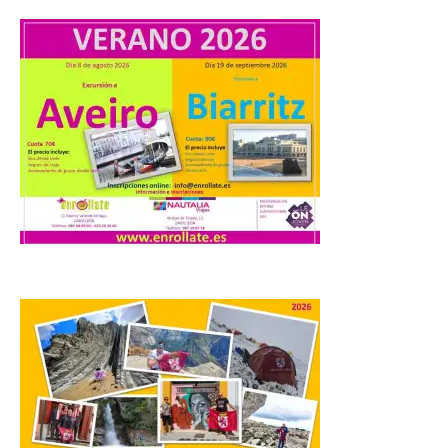
impulsa nuevas
iniciativas relacionadas
con el trío de eclipses para
afianzar a Extremadura
como referente en
astroturismo
8 Ago 2026
Extremadura cuenta con
uno de los cielos
estrellados con menor
contaminación lumínica
de Europa, un recurso
natural que permite disfrutar de
actividades de astroturismo durante todo
el año. La Dirección General de Turismo
ha puesto en marcha diversas iniciativas
relacionadas […]
Cabárceno prepara tres