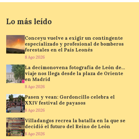
Nueva edición de León
de…viaje. Una iniciativa
Lo más leído
organizado por la sección
juvenil de la Asociación
Enróllate, la Asociación
Conceyu País Llionés y el Diario de
Conceyu vuelve a exigir un contingente
Turismo, Ocio e Información para
especializado y profesional de bomberos
jóvenes “Enredando.info”. Pilar Aller Aller
forestales en el País Leonés
nos envía la décimo […]
8 Ago 2026
La decimonovena fotografía de León de…
viaje nos llega desde la plaza de Oriente
Los minerales y sus usos
en Madrid
más comunes centran la
8 Ago 2026
nueva exposición del
Museo de la Siderurgia y
Pasen y vean: Gordoncillo celebra el
la Minería de Sabero
XXIV festival de payasos
8 Ago 2026
8 Ago 2026
Villadangos recrea la batalla en la que se
decidió el futuro del Reino de León
La exposición que se
8 Ago 2026
inaugurará el sábado día 8