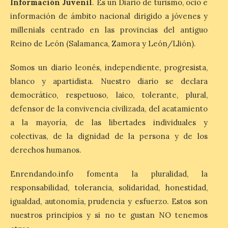
Información Juvenil
. Es un Diario de turismo, ocio e
cancela la temporada de
información de ámbito nacional dirigido a jóvenes y
fuentes de La Granja ante
la escasez de agua
millenials centrado en las provincias del antiguo
Reino de León (Salamanca, Zamora y León/Llión).
6 Ago 2026
Somos un diario leonés, independiente, progresista,
Esta medida afecta a los
blanco y apartidista. Nuestro diario se declara
espectáculos nocturnos
de la Fuente Baños de
democrático, respetuoso, laico, tolerante, plural,
Diana previstos para los
defensor de la convivencia civilizada, del acatamiento
días 8, 15 y 22 de agosto,
así como al encendido extraordinario del
a la mayoría, de las libertades individuales y
día 25. La reserva de agua en el estanque
colectivas, de la dignidad de la persona y de los
«El Mar», […]
derechos humanos.
Enrendando.info fomenta la pluralidad, la
El Descenso Internacional
del Sella arranca con el
responsabilidad, tolerancia, solidaridad, honestidad,
homenaje a los campeones
igualdad, autonomía, prudencia y esfuerzo. Estos son
y el izado de las banderas
nuestros principios y si no te gustan NO tenemos
autonómicas