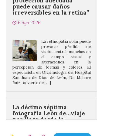
6 Ago 2026
La retinopatía solar puede
provocar pérdida de
visión central, manchas en
el campo visual y
alteraciones en la
percepción de formas y colores. El
especialista en Oftalmología del Hospital
San Juan de Dios de León, Dr. Mahave
Ruiz, advierte de […]
La décimo séptima
fotografía León de…viaje
nos llega desde la
carretera CL 626 con
motivo de la marcha en
defensa de FEVE
6 Ago 2026