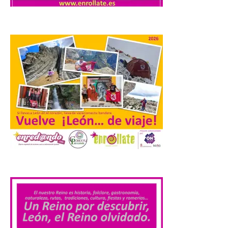
Tera volverá a convertirse
en punto de encuentro,
con la Villa Romana de
Orpheus. Vivimos un momento en el que la
música en directo mueve grandes
fenómenos de […]
El Ayuntamiento de
Cabrillanes analizará,
conforme a la legalidad, la
solicitud para la
celebración del Iberia
Eclipse Festival
6 Ago 2026
.
Durante la mañana de ayer
miércoles ha sido
registrada en el
Ayuntamiento una
solicitud relacionada con