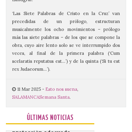
Bañeza presenta el
Festival One More Time,
‘Las Siete Palabras de Cristo en la Cruz’ van
una cita con la música de
los 80 y 90 para el 16 de
precedidas de un prólogo, estructuran
agosto en la Plaza Mayor.
musicalmente los ocho movimientos – prólogo
6 Ago 2026
más las siete palabras – de los que se compone la
obra, cuyo aire lento solo se ve interrumpido dos
veces, al final de la primera palabra (‘Cum
Se celebrará el próximo
domingo 16 de agosto, a
scelaratis reputatus est…’) y de la quinta (‘Si tu est
partir de las 23:00 horas,
rex Judaeorum…’).
en la Plaza Mayor de la
ciudad. El Salón de Plenos
del Ayuntamiento de La Bañeza ha
acogido esta mañana la presentación
11 Mar 2025
-
Esto nos suena
,
oficial del Festival One […]
SALAMANCA
Semana Santa
.
“Mirar un eclipse sin
ÚLTIMAS NOTICIAS
protección adecuada
puede causar daños
irreversibles en la retina”