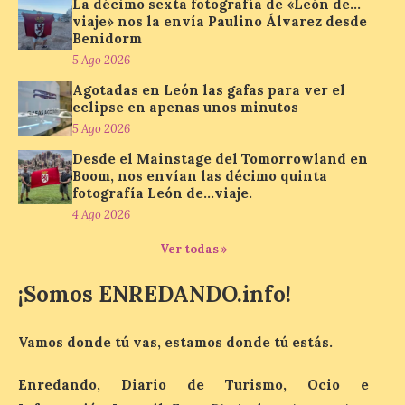
La décimo sexta fotografía de «León de…
viaje» nos la envía Paulino Álvarez desde
Benidorm
Un viaje a la Antigüedad:
5 Ago 2026
el Museo del Prado
Agotadas en León las gafas para ver el
propone un recorrido por
eclipse en apenas unos minutos
obras de su Colección de
5 Ago 2026
inspiración clásica
Desde el Mainstage del Tomorrowland en
6 Ago 2026
Boom, nos envían las décimo quinta
fotografía León de…viaje.
4 Ago 2026
Al hilo del estreno de La
Odisea de Christopher
Ver todas »
Nolan. La pieza de vídeo
reúne una selección de
obras relacionadas con la
¡Somos ENREDANDO.info!
Antigüedad clásica, la mitología y los
viajes, que se suceden al ritmo de un
evocador tema de La […]
Vamos donde tú vas, estamos donde tú estás.
Enredando, Diario de Turismo, Ocio e
Patrimonio Nacional