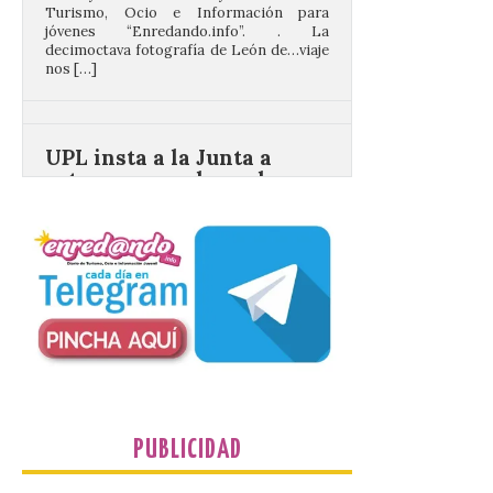
decimoctava fotografía de León de…viaje
nos […]
UPL insta a la Junta a
actuar para salvar el
castillo del Asmesnal, un
BIC en estado de ruina
7 Ago 2026
Un Bien de Interés
Cultural abandonado
desde 1949. Los
procuradores leonesistas
plantean que la Junta
contacte cuanto antes con los
propietarios para exigirles medidas
inmediatas que frenen el deterioro y el
riesgo de colapso. Los procuradores de
PUBLICIDAD
Unión del Pueblo […]