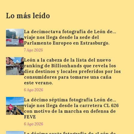
7 Ago 2026
Lo más leído
Se trata de un visor web
que permite conocer la
posición exacta del Sol y
La decimoctava fotografía de León de…
así localizar el lugar ideal
viaje nos llega desde la sede del
para observar el eclipse
Parlamento Europeo en Estrasburgo.
solar del 12 de agosto de 2026 sin
7 Ago 2026
obstáculos. El visor es una herramienta a
la […]
León a la cabeza de la lista del nuevo
ranking de Billionhands que revela los
diez destinos y locales preferidos por los
consumidores para tomarse una caña
Paradores renueva su
este verano.
compromiso con La Vuelta
6 Ago 2026
como patrocinador oficial
La décimo séptima fotografía León de…
7 Ago 2026
viaje nos llega desde la carretera CL 626
con motivo de la marcha en defensa de
FEVE
La cadena hotelera pública
6 Ago 2026
volverá a estar presente
en la zona de descanso
La décimo sexta fotografía de «León de…