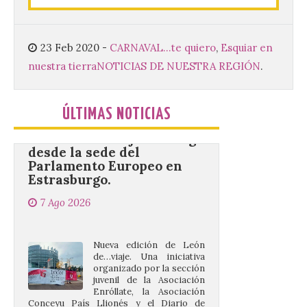
mejores dulces conventuales, tradición,
cultura y un ambiente único. El
Ayuntamiento de Gradefes, intentando
[…]
23 Feb 2020
-
CARNAVAL...te quiero
,
Esquiar en
nuestra tierra
NOTICIAS DE NUESTRA REGIÓN
.
La decimoctava fotografía
de León de…viaje nos llega
ÚLTIMAS NOTICIAS
desde la sede del
Parlamento Europeo en
Estrasburgo.
7 Ago 2026
Nueva edición de León
de…viaje. Una iniciativa
organizado por la sección
juvenil de la Asociación
Enróllate, la Asociación
Conceyu País Llionés y el Diario de
Turismo, Ocio e Información para
jóvenes “Enredando.info”. . La