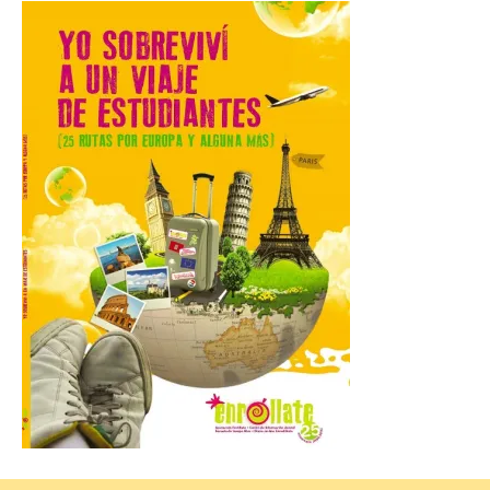
mes de vigencia
7 Ago 2026
Las personas que hayan
cumplido o cumplan 18
años en 2026 pueden
solicitar esta ayuda en la
web
https://bonoculturajoven.gob.es/ hasta el
31 de octubre. Desde este año, los 400
euros del Bono pueden utilizarse tanto
para consumir productos culturales como
[…]
El Gobierno de España
lanza un visor web para
localizar y disfrutar del
eclipse solar del 12 de
agosto con seguridad