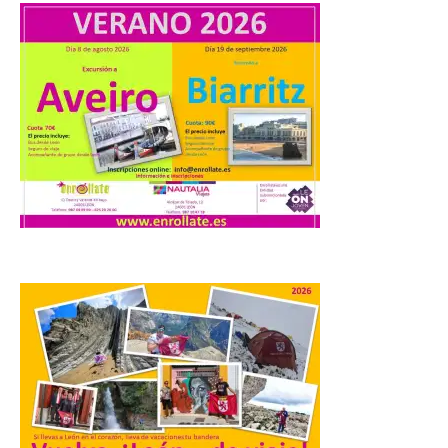
La Universidad de León
distribuye folletos con la
programación del evento
del eclipse solar que
organiza con la ESA y el
Ayuntamiento
7 Ago 2026
Los materiales ya pueden
recogerse gratuitamente
en la Oficina de
Información Turística de
León e incluyen, además
del programa del evento, una guía
práctica con recomendaciones
elaboradas por especialistas para
observar el eclipse con seguridad León, 7
de agosto de 2026. La programación […]