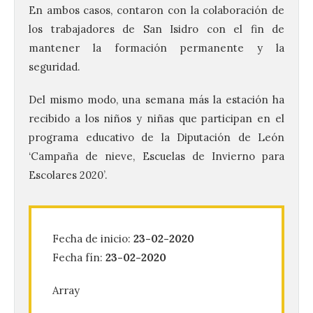
En ambos casos, contaron con la colaboración de
los trabajadores de San Isidro con el fin de
mantener la formación permanente y la
seguridad.
Del mismo modo, una semana más la estación ha
recibido a los niños y niñas que participan en el
programa educativo de la Diputación de León
Vuelve la tradicional Feria
‘Campaña de nieve, Escuelas de Invierno para
de Dulces del Convento a
Escolares 2020’.
Gradefes
7 Ago 2026
Fecha de inicio:
23-02-2020
Tendrá lugar el 9 de
Fecha fín:
23-02-2020
agosto en los aledaños del
monasterio cisterciense
de Santa María la Real de
Array
Gradefes. Una cita
imprescindible para disfrutar de los