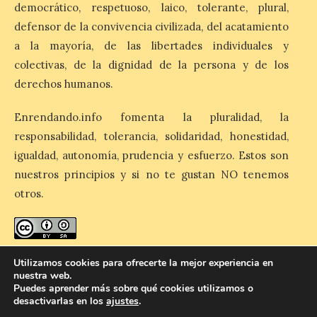
democrático, respetuoso, laico, tolerante, plural,
defensor de la convivencia civilizada, del acatamiento
a la mayoría, de las libertades individuales y
El eclipse genera un boom
colectivas, de la dignidad de la persona y de los
de reservas hoteleras y
precios desorbitados,
derechos humanos.
según SiteMinder
Enrendando.info fomenta la pluralidad, la
7 Ago 2026
responsabilidad, tolerancia, solidaridad, honestidad,
igualdad, autonomía, prudencia y esfuerzo. Estos son
Asturias lidera el impacto
nuestros principios y si no te gustan NO tenemos
del fenómeno, con el
mayor aumento en
otros.
reservas, precios y
antelación de compra. El
auge de la demanda redefine la
planificación: reservas más anticipadas y
estancias más breves en torno al evento.
enredando.info está bajo
licencia de Creative Commons
Utilizamos cookies para ofrecerte la mejor experiencia en
Madrid, 7 agosto de […]
nuestra web.
Reconocimiento-CompartirIgual 4.0 Internacional
.
Puedes aprender más sobre qué cookies utilizamos o
desactivarlas en los
ajustes
.