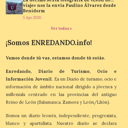
junto al control de firmas
viaje» nos la envía Paulino Álvarez desde
y, como novedad, en el
Benidorm
Leaders Lounge, dos espacios exclusivos
para los ciclistas. El recorrido de La
5 Ago 2026
Vuelta discurrirá junto a 17 […]
Ver todas »
¡Somos ENREDANDO.info!
Última llamada: Eclipse
total del 12 de agosto.
Dónde alojarse y a qué
Vamos donde tú vas, estamos donde tú estás.
precio
7 Ago 2026
Enredando, Diario de Turismo, Ocio e
Información Juvenil
. Es un Diario de turismo, ocio e
información de ámbito nacional dirigido a jóvenes y
León es la provincia más
económica (116€/noche),
millenials centrado en las provincias del antiguo
pero también una de las
Reino de León (Salamanca, Zamora y León/Llión).
más agotadas: solo un 4%
de alojamientos libres.
Zamora, Palencia y Álava son las
Somos un diario leonés, independiente, progresista,
provincias con menos margen: apenas un
1% de los alojamientos siguen libres para
blanco y apartidista. Nuestro diario se declara
esas […]