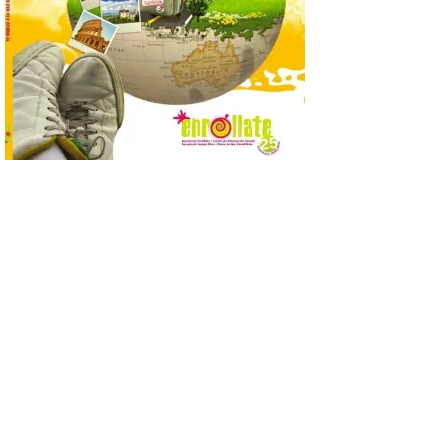
7 Ago 2026
Se trata de un visor web
que permite conocer la
posición exacta del Sol y
así localizar el lugar ideal
para observar el eclipse
solar del 12 de agosto de 2026 sin
obstáculos. El visor es una herramienta a
la […]
Paradores renueva su
compromiso con La Vuelta
como patrocinador oficial
7 Ago 2026
La cadena hotelera pública
volverá a estar presente
en la zona de descanso
junto al control de firmas
y, como novedad, en el
Leaders Lounge, dos espacios exclusivos
para los ciclistas. El recorrido de La
Vuelta discurrirá junto a 17 […]