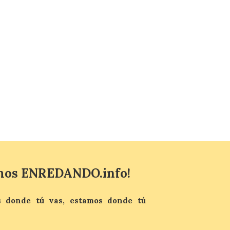
Última llamada: Eclipse
total del 12 de agosto.
Dónde alojarse y a qué
precio
7 Ago 2026
León es la provincia más
económica (116€/noche),
pero también una de las
más agotadas: solo un 4%
de alojamientos libres.
Zamora, Palencia y Álava son las
provincias con menos margen: apenas un
1% de los alojamientos siguen libres para
esas […]
mos ENREDANDO.info!
El eclipse genera un boom
 donde tú vas, estamos donde tú
de reservas hoteleras y
precios desorbitados,
según SiteMinder