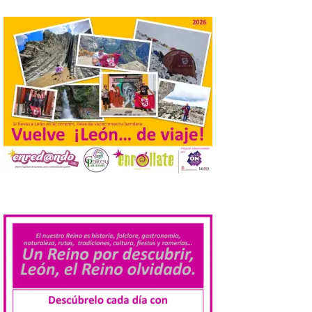
práctica con recomendaciones
elaboradas por especialistas para
observar el eclipse con seguridad León, 7
de agosto de 2026. La programación […]
Laciana comienza su
programación para
disfrutar el eclipse total
del 12 de agosto
7 Ago 2026
Durante los días 1 y 2 de
.
agosto, tanto el público
infantil como el adulto
pudo disfrutar de un
planetario que se instaló
en el polideportivo municipal, con pases
de mañana dedicados preferentemente al
público infantil y, el resto del […]
Más de 200.000 jóvenes