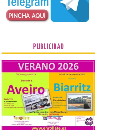
desde 1949. Los
procuradores leonesistas
plantean que la Junta
contacte cuanto antes con los
propietarios para exigirles medidas
inmediatas que frenen el deterioro y el
riesgo de colapso. Los procuradores de
Unión del Pueblo […]
PUBLICIDAD
La Universidad de León
distribuye folletos con la
programación del evento
del eclipse solar que
organiza con la ESA y el
Ayuntamiento
7 Ago 2026
Los materiales ya pueden
recogerse gratuitamente
en la Oficina de
Información Turística de
León e incluyen, además
del programa del evento, una guía