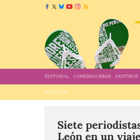
EDITORIAL
COMER&DORMIR
DESTINOS
InfoJOVEN
Siete periodist
León en un viaj