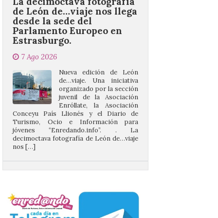
Parlamento Europeo en
Estrasburgo.
7 Ago 2026
Nueva edición de León
de…viaje. Una iniciativa
organizado por la sección
juvenil de la Asociación
Enróllate, la Asociación
Conceyu País Llionés y el Diario de
Turismo, Ocio e Información para
jóvenes “Enredando.info”. . La
decimoctava fotografía de León de…viaje
nos […]
UPL insta a la Junta a
actuar para salvar el
castillo del Asmesnal, un
BIC en estado de ruina
7 Ago 2026
Un Bien de Interés
Cultural abandonado