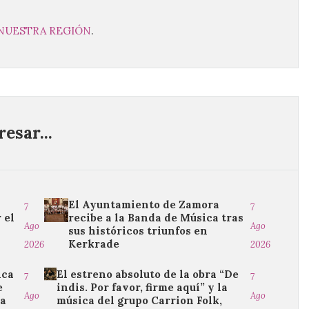
 NUESTRA REGIÓN
.
esar...
El Ayuntamiento de Zamora
7
7
 el
recibe a la Banda de Música tras
Ago
Ago
o
sus históricos triunfos en
Kerkrade
2026
2026
ica
El estreno absoluto de la obra “De
7
7
e
indis. Por favor, firme aquí” y la
Ago
Ago
da
música del grupo Carrion Folk,