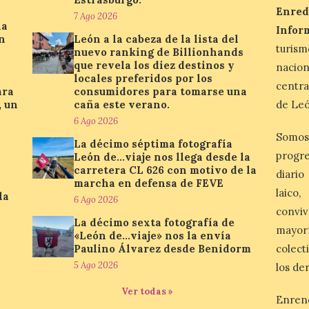
Enred
7 Ago 2026
la
Infor
n
León a la cabeza de la lista del
turis
nuevo ranking de Billionhands
que revela los diez destinos y
nacio
locales preferidos por los
centra
ara
consumidores para tomarse una
, un
caña este verano.
de Leó
6 Ago 2026
Somos
La décimo séptima fotografía
progre
León de…viaje nos llega desde la
carretera CL 626 con motivo de la
diario
marcha en defensa de FEVE
laico
la
6 Ago 2026
conviv
La décimo sexta fotografía de
mayor
«León de…viaje» nos la envía
Paulino Álvarez desde Benidorm
colect
5 Ago 2026
los de
Ver todas »
Enren