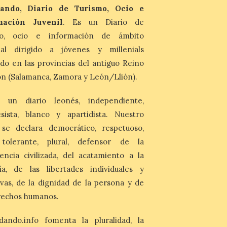
ando, Diario de Turismo, Ocio e
7 Ago 2026
mación Juvenil
. Es un Diario de
Asturias lidera el impacto
mo, ocio e información de ámbito
del fenómeno, con el
mayor aumento en
nal dirigido a jóvenes y millenials
reservas, precios y
do en las provincias del antiguo Reino
antelación de compra. El
auge de la demanda redefine la
n (Salamanca, Zamora y León/Llión).
planificación: reservas más anticipadas y
estancias más breves en torno al evento.
Madrid, 7 agosto de […]
 un diario leonés, independiente,
sista, blanco y apartidista. Nuestro
 se declara democrático, respetuoso,
, tolerante, plural, defensor de la
encia civilizada, del acatamiento a la
ía, de las libertades individuales y
ivas, de la dignidad de la persona y de
rechos humanos.
dando.info fomenta la pluralidad, la