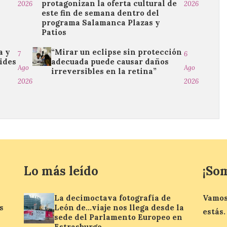
protagonizan la oferta cultural de
2026
2026
este fin de semana dentro del
programa Salamanca Plazas y
Patios
a y
“Mirar un eclipse sin protección
7
6
ides
adecuada puede causar daños
Ago
Ago
irreversibles en la retina”
2026
2026
Lo más leído
¡So
La decimoctava fotografía de
Vamos
s
León de…viaje nos llega desde la
estás.
sede del Parlamento Europeo en
Estrasburgo.