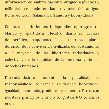
único. . El 12 de agosto, aproximadamente
información de ámbito nacional dirigido a jóvenes y
a las 20.30 h, la Luna […]
millenials centrado en las provincias del antiguo
Reino de León (Salamanca, Zamora y León/Llión).
El Ayuntamiento de
Somos un diario leonés, independiente, progresista,
Zamora recibe a la Banda
de Música tras sus
blanco y apartidista. Nuestro diario se declara
históricos triunfos en
democrático, respetuoso, laico, tolerante, plural,
Kerkrade
defensor de la convivencia civilizada, del acatamiento
7 Ago 2026
a la mayoría, de las libertades individuales y
colectivas, de la dignidad de la persona y de los
derechos humanos.
La agrupación zamorana
ha logrado una Medalla de
Honor con Distinción, el
Enrendando.info fomenta la pluralidad, la
segundo puesto en la
clasificación general y la
responsabilidad, tolerancia, solidaridad, honestidad,
Mención de Honor a la mejor
igualdad, autonomía, prudencia y esfuerzo. Estos son
interpretación en el World Music Contest
celebrado en Kerkrade. Más de la mitad
nuestros principios y si no te gustan NO tenemos
de […]
otros.