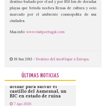
destino bañado por el sol y por 850 km de doradas
playas que brinda noches llenas de cultura y ocio
Nueva edición de León
de…viaje. Una iniciativa
marcado por el ambiente cosmopolita de sus
organizado por la sección
ciudades.
juvenil de la Asociación
Enróllate, la Asociación
Conceyu País Llionés y el Diario de
Mas info:
www.visitportugal.com
Turismo, Ocio e Información para
jóvenes “Enredando.info”. . La
decimoctava fotografía de León de…viaje
nos […]
19 Jun 2013
-
Destino del mes
Viajar a Europa
.
UPL insta a la Junta a
actuar para salvar el
castillo del Asmesnal, un
ÚLTIMAS NOTICIAS
BIC en estado de ruina
7 Ago 2026
Un Bien de Interés
Cultural abandonado