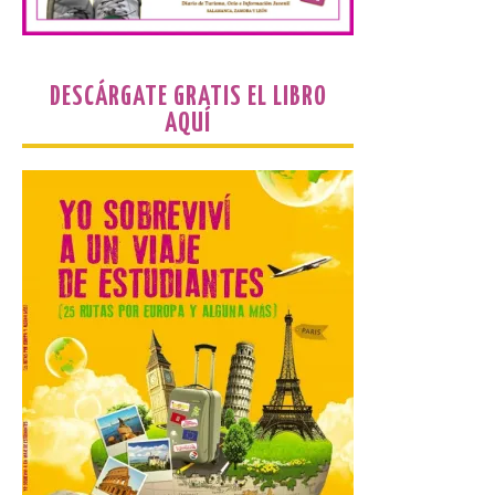
Paradores renueva su
compromiso con La Vuelta
como patrocinador oficial
DESCÁRGATE GRATIS EL LIBRO
7 Ago 2026
AQUÍ
La cadena hotelera pública
volverá a estar presente
en la zona de descanso
junto al control de firmas
y, como novedad, en el
Leaders Lounge, dos espacios exclusivos
para los ciclistas. El recorrido de La
Vuelta discurrirá junto a 17 […]
Última llamada: Eclipse
total del 12 de agosto.
Dónde alojarse y a qué
precio