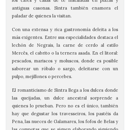
los cafés y casas de té instaladas en plazas y
antiguas casonas. Sintra también enamora el
paladar de quienes la visitan.
Con una extensa y rica gastronomía deleita a los
más exigentes. Entre sus especialidades destaca el
lechón de Negrais, la carne de cerdo al estilo
Mercês, el cabrito o la ternera asada. En el litoral:
pescados, mariscos y moluscos, donde es posible
saborear un róbalo o sargo, deleitarse con un
pulpo, mejillones o percebes.
El romanticismo de Sintra llega a los dulces donde
las queijadas, un dulce ancestral sorprende a
quienes lo prueban. Pero no es el único, también
hay que degustar los travesseiros, los pastéis da
Pena, las nueces de Galamares, los fofos de Belas y
las compotas que se siguen elaborando siguiendo