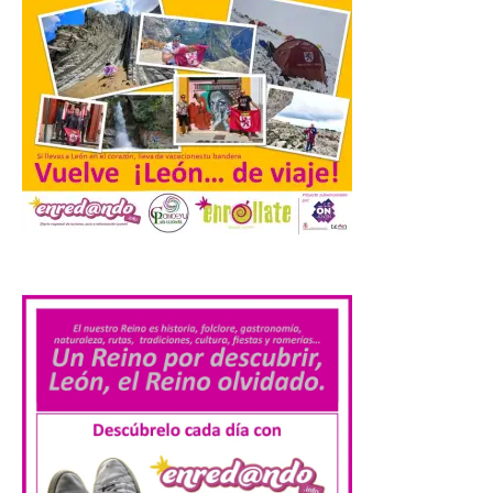
de mañana dedicados preferentemente al
público infantil y, el resto del […]
El Gobierno de España
lanza un visor web para
localizar y disfrutar del
eclipse solar del 12 de
agosto con seguridad
7 Ago 2026
.
Se trata de un visor web
que permite conocer la
posición exacta del Sol y
así localizar el lugar ideal
para observar el eclipse
solar del 12 de agosto de 2026 sin
obstáculos. El visor es una herramienta a
la […]