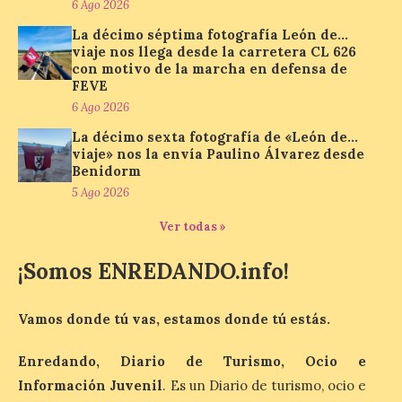
6 Ago 2026
del fenómeno, con el
mayor aumento en
La décimo séptima fotografía León de…
reservas, precios y
viaje nos llega desde la carretera CL 626
antelación de compra. El
con motivo de la marcha en defensa de
auge de la demanda redefine la
FEVE
planificación: reservas más anticipadas y
estancias más breves en torno al evento.
6 Ago 2026
Madrid, 7 agosto de […]
La décimo sexta fotografía de «León de…
viaje» nos la envía Paulino Álvarez desde
Benidorm
Mil y una iniciativas para
5 Ago 2026
disfrutar del eclipse total
de Sol en Lleida
Ver todas »
7 Ago 2026
¡Somos ENREDANDO.info!
Las comarcas del llano de
Vamos donde tú vas, estamos donde tú estás.
Lleida, especialmente El
Segrià y Les Garrigues, se
convertirán el día 12 de
Enredando, Diario de Turismo, Ocio e
agosto en un mirador
Información Juvenil
. Es un Diario de turismo, ocio e
privilegiado para observar este fenómeno