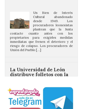
desde 1949. Los
procuradores leonesistas
plantean que la Junta
contacte cuanto antes con los
propietarios para exigirles medidas
inmediatas que frenen el deterioro y el
riesgo de colapso. Los procuradores de
Unión del Pueblo […]
La Universidad de León
distribuye folletos con la
programación del evento
del eclipse solar que
organiza con la ESA y el
Ayuntamiento
7 Ago 2026
Los materiales ya pueden
recogerse gratuitamente
en la Oficina de