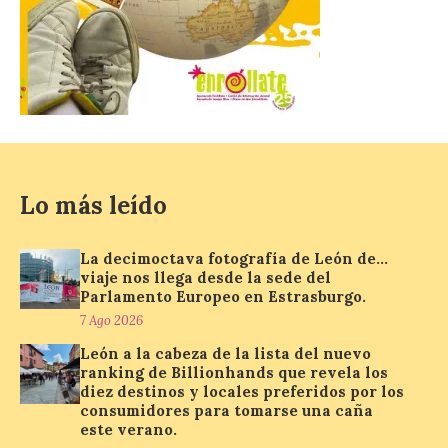
7 Ago 2026
León es la provincia más
económica (116€/noche),
pero también una de las
más agotadas: solo un 4%
de alojamientos libres.
Zamora, Palencia y Álava son las
provincias con menos margen: apenas un
1% de los alojamientos siguen libres para
Lo más leído
esas […]
La decimoctava fotografía de León de…
viaje nos llega desde la sede del
El eclipse genera un boom
Parlamento Europeo en Estrasburgo.
de reservas hoteleras y
7 Ago 2026
precios desorbitados,
según SiteMinder
León a la cabeza de la lista del nuevo
ranking de Billionhands que revela los
7 Ago 2026
diez destinos y locales preferidos por los
consumidores para tomarse una caña
este verano.
Asturias lidera el impacto