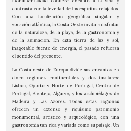
monumentalidad confiere encanto a la vida y
contrasta con la levedad de los espíritus relajados.
Con una localización geográfica singular y
vocación atlántica, la Costa Oeste invita a disfrutar
de la naturaleza, de la playa, de la gastronomía y
de la animación. En esta tierra de luz y sol,
inagotable fuente de energía, el pasado refuerza
el sentido del presente.
La Costa oeste de Europa divide sus encantos en
cinco regiones continentales y dos insulares:
Lisboa, Oporto y Norte de Portugal, Centro de
La decimoctava fotografía
Portugal, Alentejo, Algarve, y los archipiélagos de
de León de…viaje nos llega
Madeira y Las Azores. Todas estas regiones
desde la sede del
Parlamento Europeo en
ofrecen un extenso y riquísimo patrimonio
Estrasburgo.
monumental, artístico y arqueológico, con una
7 Ago 2026
gastronomía tan rica y variada como su paisaje. Un