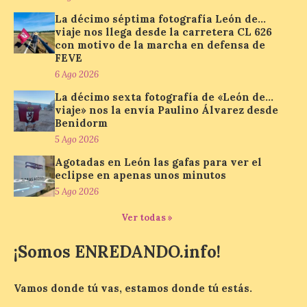
La décimo séptima fotografía León de…
viaje nos llega desde la carretera CL 626
con motivo de la marcha en defensa de
El Ayuntamiento de La
FEVE
Bañeza presenta el
Festival One More Time,
6 Ago 2026
una cita con la música de
La décimo sexta fotografía de «León de…
los 80 y 90 para el 16 de
viaje» nos la envía Paulino Álvarez desde
agosto en la Plaza Mayor.
Benidorm
5 Ago 2026
6 Ago 2026
Agotadas en León las gafas para ver el
eclipse en apenas unos minutos
Se celebrará el próximo
5 Ago 2026
domingo 16 de agosto, a
partir de las 23:00 horas,
Ver todas »
en la Plaza Mayor de la
ciudad. El Salón de Plenos
del Ayuntamiento de La Bañeza ha
¡Somos ENREDANDO.info!
acogido esta mañana la presentación
oficial del Festival One […]
Vamos donde tú vas, estamos donde tú estás.