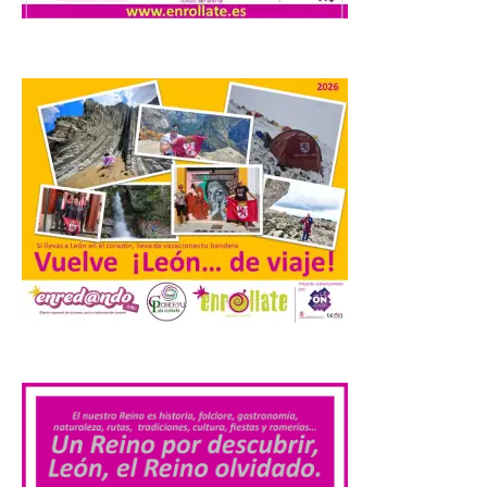
más avanzada del mundo, desarrollada
por SpaceX. La incorporación de esta
tecnología forma parte del compromiso
de Iberia con la innovación […]
La Junta promueve la
contratación temporal de
jóvenes desempleados
para la realización de
obras y servicios de
interés general y social
con más de 8,7 millones de
euros de inversión
6 Ago 2026
.
La Consejería de
Industria, Universidades,
Empleo y Comercio
destina 8,75 millones de
euros al programa JOVEL