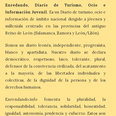
“Mirar un eclipse sin
Enredando, Diario de Turismo, Ocio e
protección adecuada
Información Juvenil
. Es un Diario de turismo, ocio e
puede causar daños
información de ámbito nacional dirigido a jóvenes y
irreversibles en la retina”
millenials centrado en las provincias del antiguo
6 Ago 2026
Reino de León (Salamanca, Zamora y León/Llión).
Somos un diario leonés, independiente, progresista,
La retinopatía solar puede
provocar pérdida de
blanco y apartidista. Nuestro diario se declara
visión central, manchas en
el campo visual y
democrático, respetuoso, laico, tolerante, plural,
alteraciones en la
defensor de la convivencia civilizada, del acatamiento
percepción de formas y colores. El
especialista en Oftalmología del Hospital
a la mayoría, de las libertades individuales y
San Juan de Dios de León, Dr. Mahave
colectivas, de la dignidad de la persona y de los
Ruiz, advierte de […]
derechos humanos.
Enrendando.info fomenta la pluralidad, la
La décimo séptima
fotografía León de…viaje
responsabilidad, tolerancia, solidaridad, honestidad,
nos llega desde la
igualdad, autonomía, prudencia y esfuerzo. Estos son