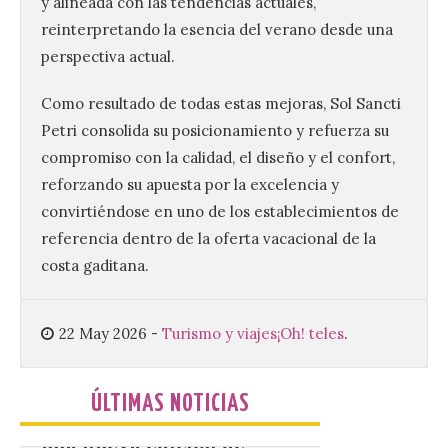
y alineada con las tendencias actuales,
Peregrinación”, en
reinterpretando la esencia del verano desde una
Benavides de Órbigo.
perspectiva actual.
7 Ago 2026
Como resultado de todas estas mejoras, Sol Sancti
Petri consolida su posicionamiento y refuerza su
Conferencia de Victorina
Alonso, sobre la
compromiso con la calidad, el diseño y el confort,
peregrinación femenina.
reforzando su apuesta por la excelencia y
Presentación del Libro
“Va de Monjas”, de José
convirtiéndose en uno de los establecimientos de
Fernando Cornejo. Apertura de una doble
exposición de fotografía. Este viernes, 7
referencia dentro de la oferta vacacional de la
de agosto, a las 20,00 horas, en el
costa gaditana.
auditorio de Benavides de […]
22 May 2026
-
Turismo y viajes
¡Oh! teles
.
Food trucks y música en
Valencia de Don Juan en
una nueva edición de
ÚLTIMAS NOTICIAS
Castle Food 2026
7 Ago 2026