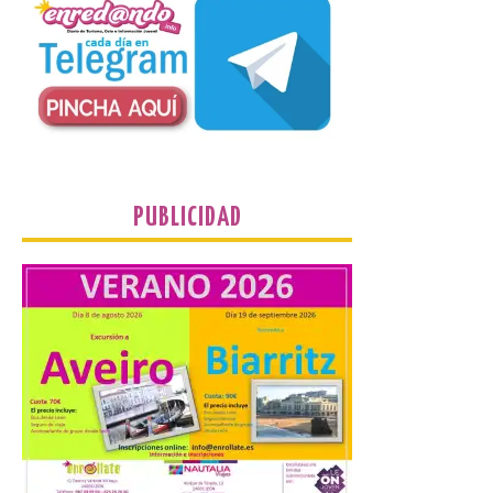
Las solicitudes estarán
abiertas del 22 de julio al 4
de septiembre de 2026.
Bruselas, 6 de agosto de
2026.- La Comisión
Europea ha actualizado las normas de su
programa de prácticas, estableciendo un
marco único modernizado que hace que el
programa […]
PUBLICIDAD
Despega el primer avión
de Iberia con wifi de alta
velocidad gratuito de
Starlink
6 Ago 2026
Iberia se convierte en la
primera aerolínea
española en ofrecer wifi a
bordo de Starlink, la
constelación de satélites