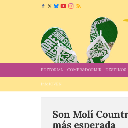
EDITORIAL
COMER&DORMIR
DESTINOS
InfoJOVEN
Son Molí Countr
más esperada