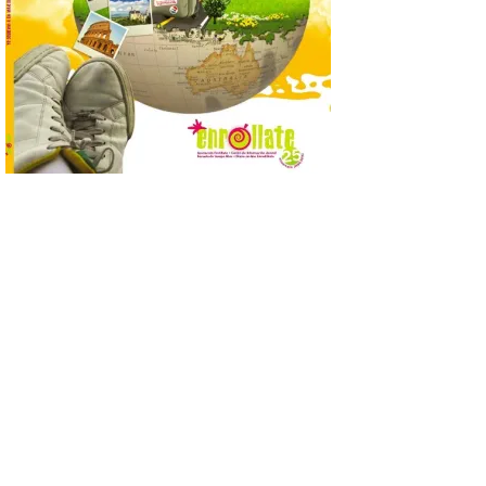
Nueva edición de León
de…viaje. Una iniciativa
organizado por la sección
juvenil de la Asociación
Enróllate, la Asociación
Conceyu País Llionés y el Diario de
Turismo, Ocio e Información para
jóvenes “Enredando.info”. Pilar Aller Aller
nos envía la décimo […]
Los minerales y sus usos
más comunes centran la
nueva exposición del
Museo de la Siderurgia y
la Minería de Sabero
8 Ago 2026
La exposición que se
inaugurará el sábado día 8
de agosto a las doce y
media de la mañana,
durante la ‘Feria de
minerales, rocas y fósiles de Castilla y