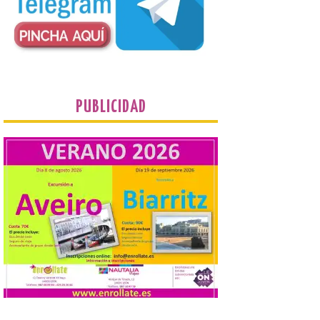
puntos como el faro de
Cabo Mayor, Cueto,
Corbanera o Ciriego y
reforzará la movilidad con un servicio
especial de lanzaderas desde el PCTCAN
a Ciriego. El Ayuntamiento de […]
Turismo de Extremadura
PUBLICIDAD
impulsa nuevas
iniciativas relacionadas
con el trío de eclipses para
afianzar a Extremadura
como referente en
astroturismo
8 Ago 2026
Extremadura cuenta con
uno de los cielos
estrellados con menor
contaminación lumínica
de Europa, un recurso
natural que permite disfrutar de
actividades de astroturismo durante todo