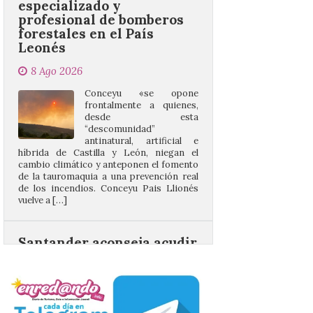
8 Ago 2026
Conceyu «se opone
frontalmente a quienes,
desde esta
“descomunidad”
antinatural, artificial e
híbrida de Castilla y León, niegan el
cambio climático y anteponen el fomento
de la tauromaquia a una prevención real
de los incendios. Conceyu Pais Llionés
vuelve a […]
Santander aconseja acudir
a pie o en transporte
público y evitar el
vehículo privado para el
eclipse
8 Ago 2026
El TUS cuenta con líneas
que llegan a la zona en