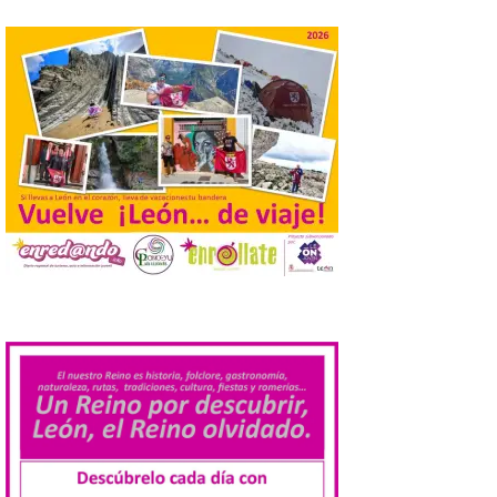
el año. La Dirección General de Turismo
ha puesto en marcha diversas iniciativas
relacionadas […]
Cabárceno prepara tres
enclaves privilegiados
desde los que divisar el
eclipse solar del 12 de
agosto
8 Ago 2026
El parque amplía su
horario y refuerza los
.
transportes y la
hostelería. En Alto
Campoo continuará la
programación musical de Estación
Sonora. Peña Cabarga, elegido lugar
preferente en la comunidad autónoma,
contará con un dispositivo especial de
seguridad y acceso […]