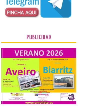
Astorga celebrará del 7 al
9 de agosto la I Feria de la
Cerveza Artesana
5 Ago 2026
PUBLICIDAD
Con productores de 4
provincias, música y
precios populares. La
feria reunirá a cinco
pequeñas cerveceras
independientes de distintos puntos de
España. La ciudad de Astorga estrenará
este verano la I Feria de la Cerveza
Artesana, una nueva cita que […]
La décimo sexta fotografía
de «León de…viaje» nos la
envía Paulino Álvarez
desde Benidorm
5 Ago 2026