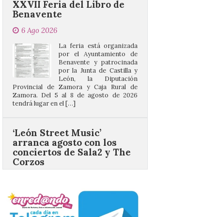
La feria está organizada
por el Ayuntamiento de
Benavente y patrocinada
por la Junta de Castilla y
León, la Diputación
Provincial de Zamora y Caja Rural de
Zamora. Del 5 al 8 de agosto de 2026
tendrá lugar en el […]
‘León Street Music’
arranca agosto con los
conciertos de Sala2 y The
Corzos
5 Ago 2026
Tendrán lugar el día 5, a
las 21:00 horas, en el
escenario del Lavadero de
Puente Castro​ ‘León
Street Music’ continúa su
periplo por los barrios de la ciudad de
León llevando la música de los grupos de
aquí a […]