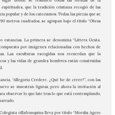
o, lugar donde se resumen todas las formas de la
espirituales, que la tradición cristiana recogió de las
ia popular y de los catecismos. Todas las piezas que se
 90 metros cuadrados, se agrupan bajo el título “Obras
ro estancias. La primera se denomina “Littera Gesta.
á compuesta por imágenes relacionadas con hechos de
rias. Las esculturas escogidas nos recuerdan que la
gicos y las vidas de grandes hombres están construidas
d.
ancia, “Allegoria Credere. ¿Qué he de creer?”, con las
evo se muestran figuras, pero ahora la invitación al
ara observar lo que late tras lo que está contemplando,
narrado.
Colegiata villafranquina lleva por título “Moralis Agere