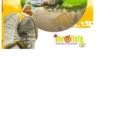
de León acerca la
divulgación científica al
medio rural
5 Ago 2026
La iniciativa ‘Ciencia en el
Bibliobús’, organizada
junto al Instituto Leonés
de Cultura, acercará
talleres científicos a
escolares de ocho localidades rurales,
combinando experimentación y lectura
para despertar su curiosidad por la
ciencia entre octubre y abril. El proyecto,
seleccionado […]
El Palacio de Gaudí de
Astorga estrena en agosto
«Noches de luz y música»
5 Ago 2026
Cada noche, a las 22:00 y a