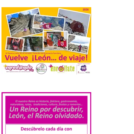
Nueva edición de León
de…viaje. Una iniciativa
organizado por la sección
juvenil de la Asociación
Enróllate, la Asociación
Conceyu País Llionés y el Diario de
Turismo, Ocio e Información para
jóvenes “Enredando.info”. . Desde las
playa de Benidorm Paulino Álvarez […]
Sonorama Ribera 2026
convertirá Aranda de
Duero en epicentro de la
.
música en directo
5 Ago 2026
Tras marcar un hito en su
historia al dar a
conocer, por primera vez,
toda su alineación de más
de 150 bandas y artistas
en un único anuncio, Sonorama