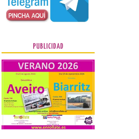
premio de 3.000 euros. Las candidaturas
podrán presentarse hasta el 30 de
noviembre. La Universidad, a […]
Conceyu vuelve a exigir
un contingente
especializado y
PUBLICIDAD
profesional de bomberos
forestales en el País
Leonés
8 Ago 2026
Conceyu «se opone
frontalmente a quienes,
desde esta
“descomunidad”
antinatural, artificial e
híbrida de Castilla y León, niegan el
cambio climático y anteponen el fomento
de la tauromaquia a una prevención real
de los incendios. Conceyu Pais Llionés
vuelve a […]