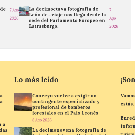
 de
La decimoctava fotografía de
7 Ago
7
León de…viaje nos llega desde la
2026
Ago
sede del Parlamento Europeo en
Estrasburgo.
2026
Lo más leído
¡So
la
Conceyu vuelve a exigir un
Vamos
ía
contingente especializado y
estás.
profesional de bomberos
forestales en el País Leonés
Enred
8 Ago 2026
a a
Infor
edas
La decimonovena fotografía de
turis