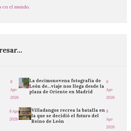
s en el mundo
.
esar...
La decimonovena fotografía de
8
8
León de…viaje nos llega desde la
Ago
Ago
plaza de Oriente en Madrid
2026
2026
Villadangos recrea la batalla en
8 Ago
8
la que se decidió el futuro del
2026
Ago
Reino de León
2026