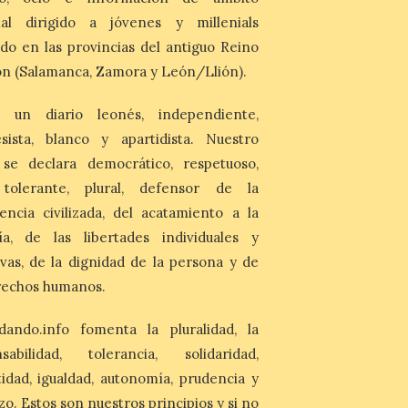
coche ni usarlo ese día. Los accesos a
nal dirigido a jóvenes y millenials
la Campa Torres y La […]
do en las provincias del antiguo Reino
n (Salamanca, Zamora y León/Llión).
La decimonovena
fotografía de León de…
viaje nos llega desde la
 un diario leonés, independiente,
plaza de Oriente en
sista, blanco y apartidista. Nuestro
Madrid
 se declara democrático, respetuoso,
8 Ago 2026
, tolerante, plural, defensor de la
Nueva edición de León
encia civilizada, del acatamiento a la
de…viaje. Una iniciativa
ía, de las libertades individuales y
organizado por la sección
juvenil de la Asociación
ivas, de la dignidad de la persona y de
Enróllate, la Asociación
rechos humanos.
Conceyu País Llionés y el Diario de
Turismo, Ocio e Información para
jóvenes “Enredando.info”. Pilar Aller Aller
dando.info fomenta la pluralidad, la
nos envía la décimo […]
nsabilidad, tolerancia, solidaridad,
idad, igualdad, autonomía, prudencia y
Los minerales y sus usos
zo. Estos son nuestros principios y si no
más comunes centran la