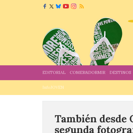
EDITORIAL
COMER&DORMIR
DESTINOS
InfoJOVEN
También desde C
segunda fotogra