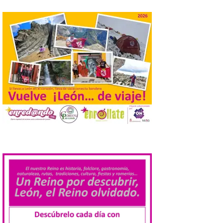
Santander aconseja acudir
a pie o en transporte
público y evitar el
vehículo privado para el
eclipse
8 Ago 2026
El TUS cuenta con líneas
que llegan a la zona en
puntos como el faro de
Cabo Mayor, Cueto,
Corbanera o Ciriego y
.
reforzará la movilidad con un servicio
especial de lanzaderas desde el PCTCAN
a Ciriego. El Ayuntamiento de […]
Turismo de Extremadura
impulsa nuevas
iniciativas relacionadas
con el trío de eclipses para
afianzar a Extremadura