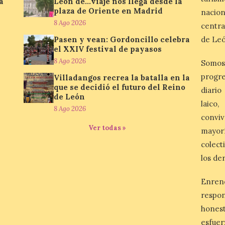
a
León de…viaje nos llega desde la
plaza de Oriente en Madrid
nacio
8 Ago 2026
centra
Pasen y vean: Gordoncillo celebra
de Leó
el XXIV festival de payasos
8 Ago 2026
Somos
progre
Villadangos recrea la batalla en la
que se decidió el futuro del Reino
diario
de León
laico
8 Ago 2026
conviv
Ver todas »
mayor
colect
los de
Enren
respo
honest
esfuer