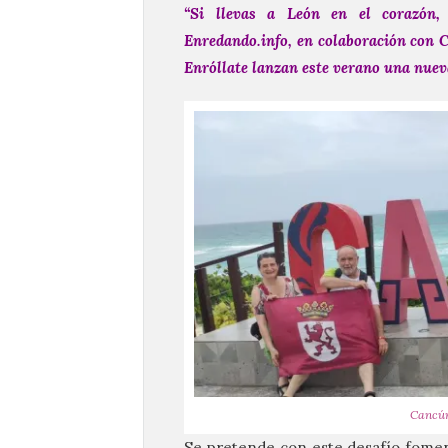
“Si llevas a León en el corazón,
Enredando.info, en colaboración con C
Enróllate lanzan este verano una nueva
Cancún
Se pretende con este desafío foment