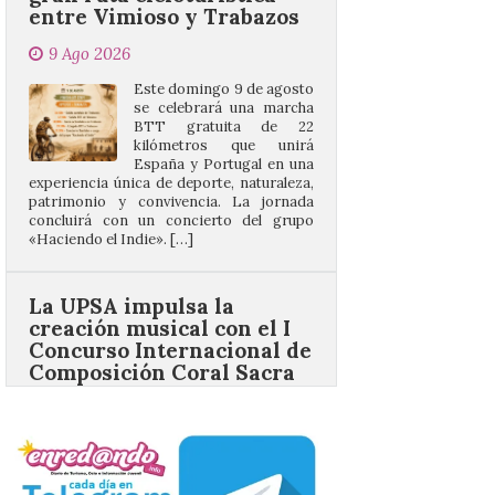
Este domingo 9 de agosto
se celebrará una marcha
BTT gratuita de 22
kilómetros que unirá
España y Portugal en una
experiencia única de deporte, naturaleza,
patrimonio y convivencia. La jornada
concluirá con un concierto del grupo
«Haciendo el Indie». […]
La UPSA impulsa la
creación musical con el I
Concurso Internacional de
Composición Coral Sacra
8 Ago 2026
Este certamen,
promovido por el Instituto
Universitario de Música
Sacra de la Universidad
Pontificia de Salamanca
(UPSA), premiará composiciones
inéditas, destinadas a coro, con un