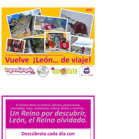
Gradefes. Una cita
imprescindible para disfrutar de los
mejores dulces conventuales, tradición,
cultura y un ambiente único. El
Ayuntamiento de Gradefes, intentando
[…]
La decimoctava fotografía
de León de…viaje nos llega
desde la sede del
Parlamento Europeo en
Estrasburgo.
.
7 Ago 2026
Nueva edición de León
de…viaje. Una iniciativa
organizado por la sección
juvenil de la Asociación
Enróllate, la Asociación
Conceyu País Llionés y el Diario de
Turismo, Ocio e Información para
jóvenes “Enredando.info”. . La
decimoctava fotografía de León de…viaje