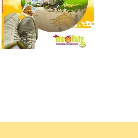
programación del evento
del eclipse solar que
organiza con la ESA y el
Ayuntamiento
7 Ago 2026
Los materiales ya pueden
recogerse gratuitamente
en la Oficina de
Información Turística de
León e incluyen, además
del programa del evento, una guía
práctica con recomendaciones
elaboradas por especialistas para
observar el eclipse con seguridad León, 7
de agosto de 2026. La programación […]
Laciana comienza su
programación para
disfrutar el eclipse total
del 12 de agosto
7 Ago 2026