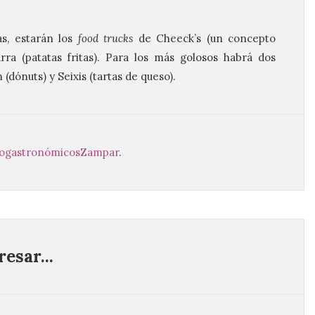
s, estarán los
food trucks
de Cheeck’s (un concepto
arra (patatas fritas). Para los más golosos habrá dos
(dónuts) y Seixis (tartas de queso).
nogastronómicos
Zampar
.
esar...