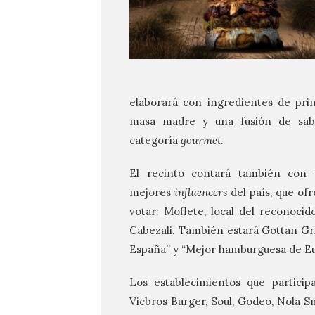
elaborará con ingredientes de prim
masa madre y una fusión de sabo
categoría
gourmet
.
El recinto contará también con u
mejores
influencers
del país, que of
votar: Moflete, local del reconoci
Cabezali. También estará Gottan Gri
España” y “Mejor hamburguesa de Eu
Los establecimientos que particip
Vicbros Burger, Soul, Godeo, Nola Sm