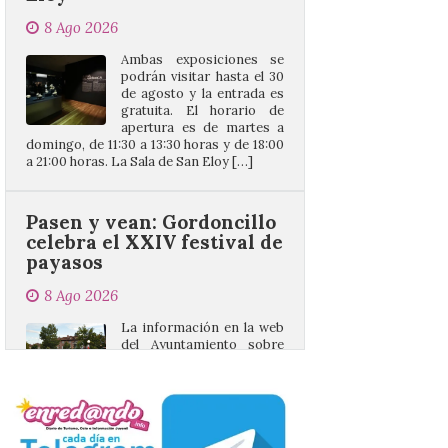
Ambas exposiciones se
podrán visitar hasta el 30
de agosto y la entrada es
gratuita. El horario de
apertura es de martes a
domingo, de 11:30 a 13:30 horas y de 18:00
a 21:00 horas. La Sala de San Eloy […]
Pasen y vean: Gordoncillo
celebra el XXIV festival de
payasos
8 Ago 2026
La información en la web
del Ayuntamiento sobre
este evento es del año
2022 y la de su página de
turismo de 2025 La firme
apuesta cultural que en las últimas
décadas viene desarrollando Gordoncillo,
tiene un momento culminante en […]