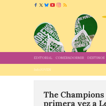
EDITORIAL
COMER&DORMIR
DESTINOS
InfoJOVEN
The Champions 
primera vez a L