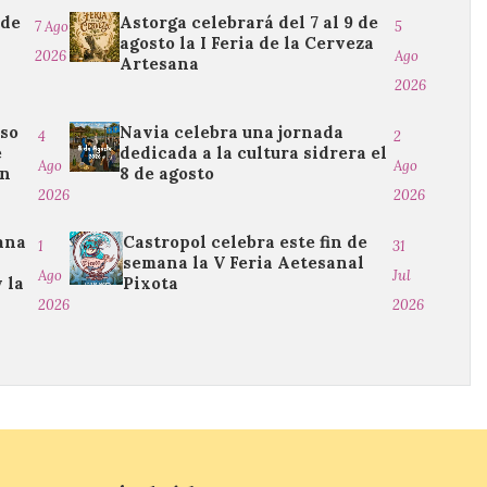
 de
Astorga celebrará del 7 al 9 de
7 Ago
5
agosto la I Feria de la Cerveza
2026
Ago
Artesana
2026
oso
Navia celebra una jornada
4
2
e
dedicada a la cultura sidrera el
Ago
Ago
en
8 de agosto
2026
2026
ana
Castropol celebra este fin de
1
31
semana la V Feria Aetesanal
Ago
Jul
 la
Pixota
2026
2026