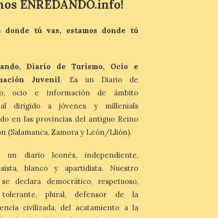
mos ENREDANDO.info!
Durante los días 1 y 2 de
agosto, tanto el público
infantil como el adulto
 donde tú vas, estamos donde tú
pudo disfrutar de un
planetario que se instaló
en el polideportivo municipal, con pases
de mañana dedicados preferentemente al
ando, Diario de Turismo, Ocio e
público infantil y, el resto del […]
mación Juvenil
. Es un Diario de
mo, ocio e información de ámbito
Más de 200.000 jóvenes
nacidos en 2008 ya han
nal dirigido a jóvenes y millenials
solicitado el Bono Cultural
do en las provincias del antiguo Reino
Joven 2026 en su primer
n (Salamanca, Zamora y León/Llión).
mes de vigencia
7 Ago 2026
 un diario leonés, independiente,
Las personas que hayan
sista, blanco y apartidista. Nuestro
cumplido o cumplan 18
 se declara democrático, respetuoso,
años en 2026 pueden
solicitar esta ayuda en la
, tolerante, plural, defensor de la
web
encia civilizada, del acatamiento a la
https://bonoculturajoven.gob.es/ hasta el
31 de octubre. Desde este año, los 400