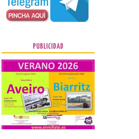
Villadangos recrea la
batalla en el que se
decidió el futuro del Reino
de León
8 Ago 2026
Una de las novedades de
esta edición de la Batalla
PUBLICIDAD
de Villadangos es el plato
principal del Menú, un
cordero asado al fuego y
las brasas in situ durante 5 horas. . Los
días 7, 8 y 9 de este […]
Vuelve la tradicional Feria
de Dulces del Convento a
Gradefes
7 Ago 2026
Tendrá lugar el 9 de
agosto en los aledaños del
monasterio cisterciense
de Santa María la Real de