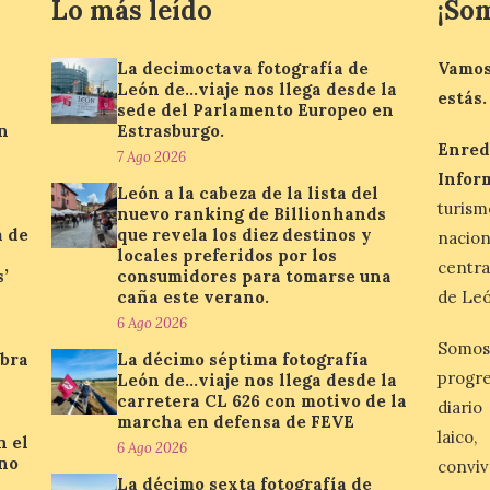
Lo más leído
¡So
La decimoctava fotografía de
Vamos
León de…viaje nos llega desde la
estás.
sede del Parlamento Europeo en
n
Estrasburgo.
Enred
7 Ago 2026
Infor
León a la cabeza de la lista del
turis
nuevo ranking de Billionhands
a de
que revela los diez destinos y
nacio
locales preferidos por los
centra
’
consumidores para tomarse una
caña este verano.
de Leó
6 Ago 2026
Somos
ebra
La décimo séptima fotografía
progre
León de…viaje nos llega desde la
carretera CL 626 con motivo de la
diario
marcha en defensa de FEVE
laico
n el
6 Ago 2026
ino
conviv
La décimo sexta fotografía de