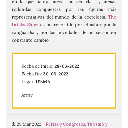
en la que habrá nuevas master class y mesas
redondas compuestas por las figuras más
representativas del mundo de la coctelería.
The
Drinks Show
es un recorrido por el sabor, por la
vanguardia y por las novedades de un sector en
La UPSA impulsa la
constante cambio.
creación musical con el I
Concurso Internacional de
Composición Coral Sacra
8 Ago 2026
Fecha de inicio:
28-03-2022
Fecha fín:
30-03-2022
Lugar:
IFEMA
Este certamen,
promovido por el Instituto
Universitario de Música
Array
Sacra de la Universidad
Pontificia de Salamanca
(UPSA), premiará composiciones
inéditas, destinadas a coro, con un
premio de 3.000 euros. Las candidaturas
podrán presentarse hasta el 30 de
28 Mar 2022
-
Ferias y Congresos
,
Turismo y
noviembre. La Universidad, a […]