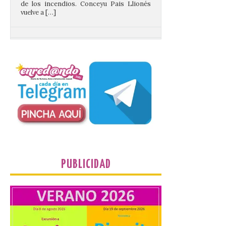
Santander aconseja acudir
a pie o en transporte
público y evitar el
vehículo privado para el
eclipse
8 Ago 2026
El TUS cuenta con líneas
que llegan a la zona en
puntos como el faro de
Cabo Mayor, Cueto,
Corbanera o Ciriego y
reforzará la movilidad con un servicio
PUBLICIDAD
especial de lanzaderas desde el PCTCAN
a Ciriego. El Ayuntamiento de […]
Turismo de Extremadura