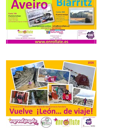
impulsa nuevas
iniciativas relacionadas
con el trío de eclipses para
afianzar a Extremadura
como referente en
astroturismo
8 Ago 2026
Extremadura cuenta con
uno de los cielos
estrellados con menor
contaminación lumínica
de Europa, un recurso
natural que permite disfrutar de
actividades de astroturismo durante todo
el año. La Dirección General de Turismo
ha puesto en marcha diversas iniciativas
relacionadas […]
Cabárceno prepara tres
.