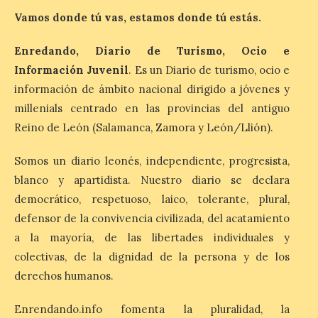
de agosto a las doce y
media de la mañana,
Vamos donde tú vas, estamos donde tú estás.
durante la ‘Feria de
minerales, rocas y fósiles de Castilla y
Enredando, Diario de Turismo, Ocio e
León’, podrá visitarse hasta finales del
mes de noviembre, con […]
Información Juvenil
. Es un Diario de turismo, ocio e
información de ámbito nacional dirigido a jóvenes y
millenials centrado en las provincias del antiguo
La Bañeza inicia sus
Reino de León (Salamanca, Zamora y León/Llión).
fiestas con el pregón a
cargo de Arturo Martínez
Somos un diario leonés, independiente, progresista,
Matilla
blanco y apartidista. Nuestro diario se declara
8 Ago 2026
democrático, respetuoso, laico, tolerante, plural,
defensor de la convivencia civilizada, del acatamiento
El Ayuntamiento de La
a la mayoría, de las libertades individuales y
Bañeza designa a Arturo
colectivas, de la dignidad de la persona y de los
Martínez Matilla como
pregonero de las Fiestas
derechos humanos.
2026. Tendrá lugar este
sábado 8 de agosto a las 21,00 horas en el
teatro municipal de La Bañeza. El
Enrendando.info fomenta la pluralidad, la
comunicador astorgano Arturo Martínez