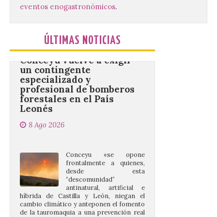
eventos enogastronómicos
.
Conceyu vuelve a exigir
ÚLTIMAS NOTICIAS
un contingente
especializado y
profesional de bomberos
forestales en el País
Leonés
8 Ago 2026
Conceyu «se opone
frontalmente a quienes,
desde esta
“descomunidad”
antinatural, artificial e
híbrida de Castilla y León, niegan el
cambio climático y anteponen el fomento
de la tauromaquia a una prevención real
de los incendios. Conceyu Pais Llionés
vuelve a […]