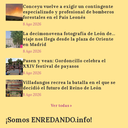
Conceyu vuelve a exigir un contingente
Nueva edición de León
especializado y profesional de bomberos
de…viaje. Una iniciativa
forestales en el País Leonés
organizado por la sección
juvenil de la Asociación
8 Ago 2026
Enróllate, la Asociación
Conceyu País Llionés y el Diario de
La decimonovena fotografía de León de…
Turismo, Ocio e Información para
viaje nos llega desde la plaza de Oriente
jóvenes “Enredando.info”. Pilar Aller Aller
en Madrid
nos envía la décimo […]
8 Ago 2026
Pasen y vean: Gordoncillo celebra el
XXIV festival de payasos
Los minerales y sus usos
8 Ago 2026
más comunes centran la
nueva exposición del
Villadangos recrea la batalla en el que se
Museo de la Siderurgia y
decidió el futuro del Reino de León
la Minería de Sabero
8 Ago 2026
8 Ago 2026
Ver todas »
¡Somos ENREDANDO.info!
La exposición que se
inaugurará el sábado día 8