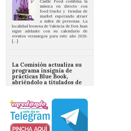
market esperando atraer
a miles de personas. La
localidad leonesa de Valencia de Don Juan
sigue adelante con su calendario de
eventos veraniegos para este año 2026.
[…]
La Comisión actualiza su
programa insignia de
prácticas Blue Book,
abriéndolo a titulados de
EFP
6 Ago 2026
Las solicitudes estarán
abiertas del 22 de julio al 4
de septiembre de 2026.
Bruselas, 6 de agosto de
2026.- La Comisión
Europea ha actualizado las normas de su