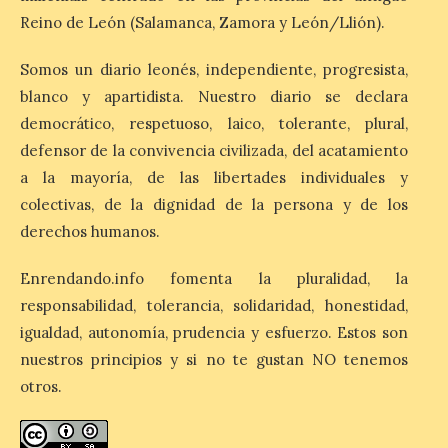
6 Ago 2026
Reino de León (Salamanca, Zamora y León/Llión).
Somos un diario leonés, independiente, progresista,
La retinopatía solar puede
provocar pérdida de
blanco y apartidista. Nuestro diario se declara
visión central, manchas en
el campo visual y
democrático, respetuoso, laico, tolerante, plural,
alteraciones en la
defensor de la convivencia civilizada, del acatamiento
percepción de formas y colores. El
especialista en Oftalmología del Hospital
a la mayoría, de las libertades individuales y
San Juan de Dios de León, Dr. Mahave
colectivas, de la dignidad de la persona y de los
Ruiz, advierte de […]
derechos humanos.
Enrendando.info fomenta la pluralidad, la
La décimo séptima
fotografía León de…viaje
responsabilidad, tolerancia, solidaridad, honestidad,
nos llega desde la
igualdad, autonomía, prudencia y esfuerzo. Estos son
carretera CL 626 con
nuestros principios y si no te gustan NO tenemos
motivo de la marcha en
defensa de FEVE
otros.
6 Ago 2026