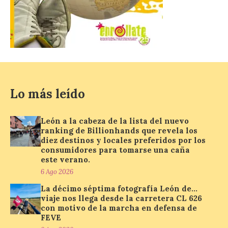
Billionhands que revela
los diez destinos y locales
preferidos por los
consumidores para
tomarse una caña este
verano.
6 Ago 2026
Lo más leído
El nuevo ranking de
Billionhands revela los
diez destinos y locales
León a la cabeza de la lista del nuevo
preferidos por los
ranking de Billionhands que revela los
consumidores para
diez destinos y locales preferidos por los
tomarse una caña este verano, con León y
consumidores para tomarse una caña
Madrid a la cabeza de la lista. Salamanca
este verano.
ocupa el noveno lugar. Los españoles
priorizan las […]
6 Ago 2026
La décimo séptima fotografía León de…
viaje nos llega desde la carretera CL 626
con motivo de la marcha en defensa de
El Ayuntamiento de La
FEVE
Bañeza presenta el