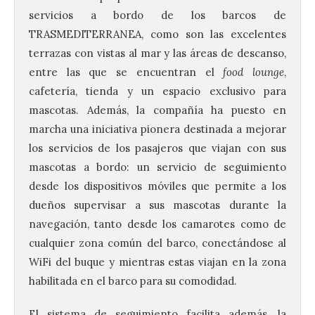
servicios a bordo de los barcos de
TRASMEDITERRANEA, como son las excelentes
terrazas con vistas al mar y las áreas de descanso,
entre las que se encuentran el
food lounge
,
cafetería, tienda y un espacio exclusivo para
mascotas. Además, la compañía ha puesto en
marcha una iniciativa pionera destinada a mejorar
los servicios de los pasajeros que viajan con sus
mascotas a bordo: un servicio de seguimiento
desde los dispositivos móviles que permite a los
dueños supervisar a sus mascotas durante la
navegación, tanto desde los camarotes como de
Ciclo “Mujeres en la
Historia y la
cualquier zona común del barco, conectándose al
Peregrinación”, en
WiFi del buque y mientras estas viajan en la zona
Benavides de Órbigo.
habilitada en el barco para su comodidad.
7 Ago 2026
El sistema de seguimiento facilita además, la