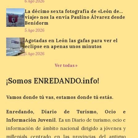
6 Ago 2026
Festival One More Time,
una cita con la música de
La décimo sexta fotografía de «León de…
los 80 y 90 para el 16 de
viaje» nos la envía Paulino Álvarez desde
agosto en la Plaza Mayor.
Benidorm
5 Ago 2026
6 Ago 2026
Agotadas en León las gafas para ver el
eclipse en apenas unos minutos
Se celebrará el próximo
5 Ago 2026
domingo 16 de agosto, a
partir de las 23:00 horas,
Ver todas »
en la Plaza Mayor de la
ciudad. El Salón de Plenos
del Ayuntamiento de La Bañeza ha
¡Somos ENREDANDO.info!
acogido esta mañana la presentación
oficial del Festival One […]
Vamos donde tú vas, estamos donde tú estás.
“Mirar un eclipse sin
Enredando, Diario de Turismo, Ocio e
protección adecuada
Información Juvenil
. Es un Diario de turismo, ocio e
puede causar daños
información de ámbito nacional dirigido a jóvenes y
irreversibles en la retina”
millenials centrado en las provincias del antiguo