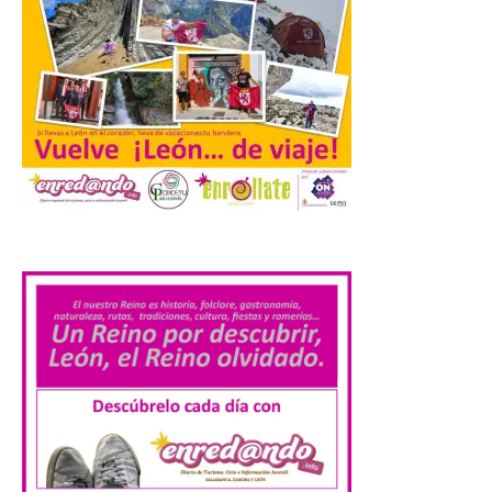
La Junta promueve la
contratación temporal de
jóvenes desempleados
para la realización de
obras y servicios de
interés general y social
con más de 8,7 millones de
euros de inversión
6 Ago 2026
.
La Consejería de
Industria, Universidades,
Empleo y Comercio
destina 8,75 millones de
euros al programa JOVEL
2026, cofinanciado por el Fondo Social
Europeo Plus (FSE+), para favorecer la
contratación temporal de 300 jóvenes
desempleados inscritos en el Sistema
Nacional de […]