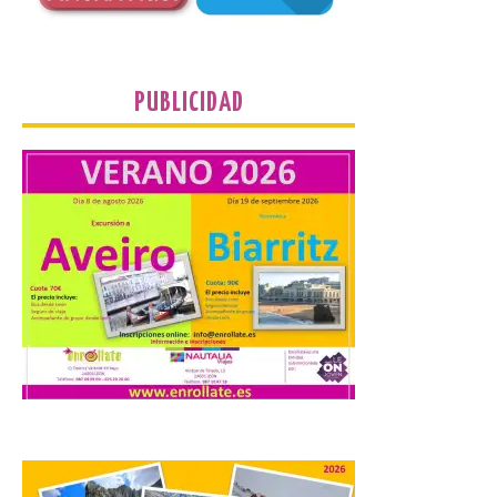
programa de prácticas, estableciendo un
marco único modernizado que hace que el
programa […]
PUBLICIDAD
Despega el primer avión
de Iberia con wifi de alta
velocidad gratuito de
Starlink
6 Ago 2026
Iberia se convierte en la
primera aerolínea
española en ofrecer wifi a
bordo de Starlink, la
constelación de satélites
más avanzada del mundo, desarrollada
por SpaceX. La incorporación de esta
tecnología forma parte del compromiso
de Iberia con la innovación […]