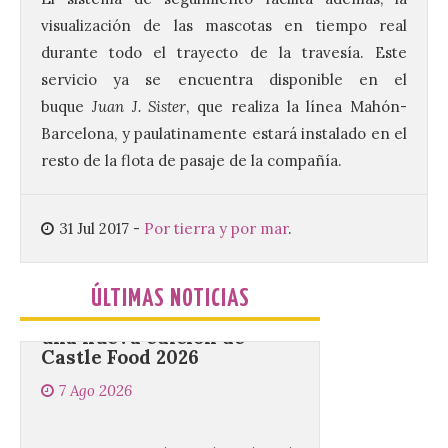
visualización de las mascotas en tiempo real
Conferencia de Victorina
Alonso, sobre la
durante todo el trayecto de la travesía. Este
peregrinación femenina.
servicio ya se encuentra disponible en el
Presentación del Libro
“Va de Monjas”, de José
buque
Juan J. Sister
, que realiza la línea Mahón-
Fernando Cornejo. Apertura de una doble
Barcelona, y paulatinamente estará instalado en el
exposición de fotografía. Este viernes, 7
de agosto, a las 20,00 horas, en el
resto de la flota de pasaje de la compañía.
auditorio de Benavides de […]
31 Jul 2017
-
Por tierra y por mar
.
Food trucks y música en
Valencia de Don Juan en
una nueva edición de
ÚLTIMAS NOTICIAS
Castle Food 2026
7 Ago 2026
Castle Food combina la
música en directo con
food trucks y tiendas de