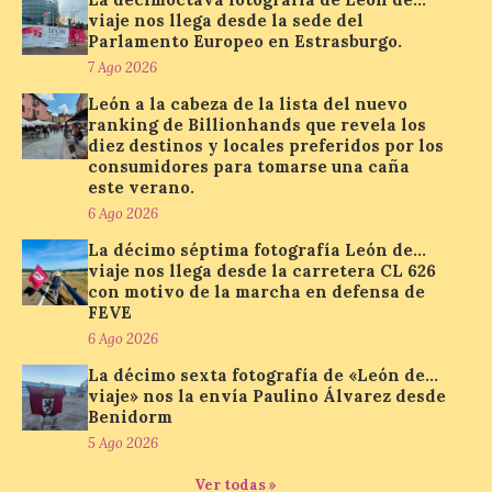
solar del 12 de agosto de 2026 sin
viaje nos llega desde la sede del
obstáculos. El visor es una herramienta a
Parlamento Europeo en Estrasburgo.
la […]
7 Ago 2026
León a la cabeza de la lista del nuevo
ranking de Billionhands que revela los
Paradores renueva su
diez destinos y locales preferidos por los
compromiso con La Vuelta
consumidores para tomarse una caña
como patrocinador oficial
este verano.
7 Ago 2026
6 Ago 2026
La décimo séptima fotografía León de…
viaje nos llega desde la carretera CL 626
La cadena hotelera pública
con motivo de la marcha en defensa de
volverá a estar presente
FEVE
en la zona de descanso
junto al control de firmas
6 Ago 2026
y, como novedad, en el
La décimo sexta fotografía de «León de…
Leaders Lounge, dos espacios exclusivos
para los ciclistas. El recorrido de La
viaje» nos la envía Paulino Álvarez desde
Vuelta discurrirá junto a 17 […]
Benidorm
5 Ago 2026
Ver todas »