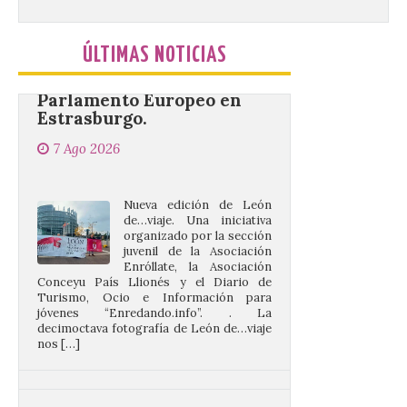
de León de…viaje nos llega
desde la sede del
Parlamento Europeo en
ÚLTIMAS NOTICIAS
Estrasburgo.
7 Ago 2026
Nueva edición de León
de…viaje. Una iniciativa
organizado por la sección
juvenil de la Asociación
Enróllate, la Asociación
Conceyu País Llionés y el Diario de
Turismo, Ocio e Información para
jóvenes “Enredando.info”. . La
decimoctava fotografía de León de…viaje
nos […]
UPL insta a la Junta a
actuar para salvar el
castillo del Asmesnal, un