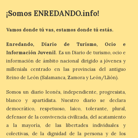
Última llamada: Eclipse
total del 12 de agosto.
¡Somos ENREDANDO.info!
Dónde alojarse y a qué
precio
Vamos donde tú vas, estamos donde tú estás.
7 Ago 2026
Enredando, Diario de Turismo, Ocio e
León es la provincia más
Información Juvenil
. Es un Diario de turismo, ocio e
económica (116€/noche),
información de ámbito nacional dirigido a jóvenes y
pero también una de las
más agotadas: solo un 4%
millenials centrado en las provincias del antiguo
de alojamientos libres.
Zamora, Palencia y Álava son las
Reino de León (Salamanca, Zamora y León/Llión).
provincias con menos margen: apenas un
1% de los alojamientos siguen libres para
Somos un diario leonés, independiente, progresista,
esas […]
blanco y apartidista. Nuestro diario se declara
democrático, respetuoso, laico, tolerante, plural,
El eclipse genera un boom
defensor de la convivencia civilizada, del acatamiento
de reservas hoteleras y
a la mayoría, de las libertades individuales y
precios desorbitados,
colectivas, de la dignidad de la persona y de los
según SiteMinder