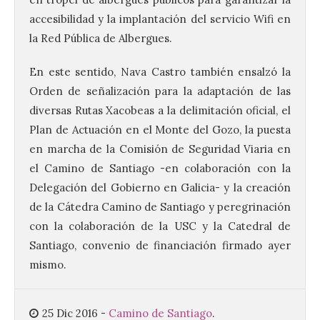
accesibilidad y la implantación del servicio Wifi en
la Red Pública de Albergues.
Vuelve la tradicional Feria
de Dulces del Convento a
En este sentido, Nava Castro también ensalzó la
Gradefes
Orden de señalización para la adaptación de las
7 Ago 2026
diversas Rutas Xacobeas a la delimitación oficial, el
Plan de Actuación en el Monte del Gozo, la puesta
en marcha de la Comisión de Seguridad Viaria en
Tendrá lugar el 9 de
agosto en los aledaños del
el Camino de Santiago -en colaboración con la
monasterio cisterciense
de Santa María la Real de
Delegación del Gobierno en Galicia- y la creación
Gradefes. Una cita
de la Cátedra Camino de Santiago y peregrinación
imprescindible para disfrutar de los
mejores dulces conventuales, tradición,
con la colaboración de la USC y la Catedral de
cultura y un ambiente único. El
Santiago, convenio de financiación firmado ayer
Ayuntamiento de Gradefes, intentando
[…]
mismo.
25 Dic 2016
-
Camino de Santiago
.
La decimoctava fotografía