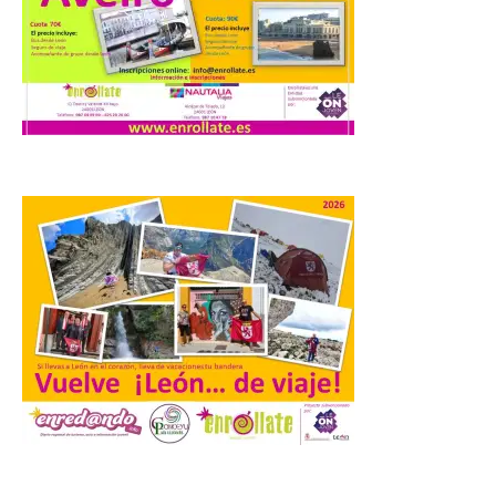
7 Ago 2026
Los materiales ya pueden
recogerse gratuitamente
en la Oficina de
Información Turística de
León e incluyen, además
del programa del evento, una guía
práctica con recomendaciones
elaboradas por especialistas para
observar el eclipse con seguridad León, 7
de agosto de 2026. La programación […]
Laciana comienza su
programación para
disfrutar el eclipse total
del 12 de agosto
7 Ago 2026
.