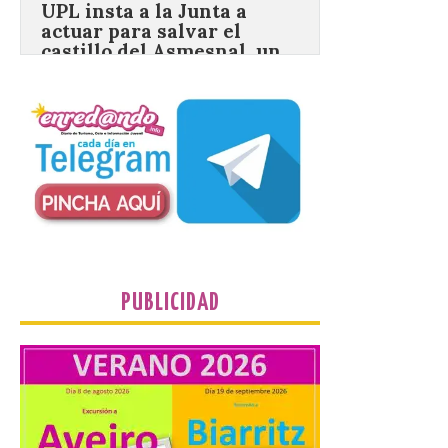
BIC en estado de ruina
7 Ago 2026
Un Bien de Interés
Cultural abandonado
desde 1949. Los
procuradores leonesistas
plantean que la Junta
contacte cuanto antes con los
propietarios para exigirles medidas
inmediatas que frenen el deterioro y el
riesgo de colapso. Los procuradores de
Unión del Pueblo […]
PUBLICIDAD
La Universidad de León
distribuye folletos con la
programación del evento
del eclipse solar que
organiza con la ESA y el
Ayuntamiento