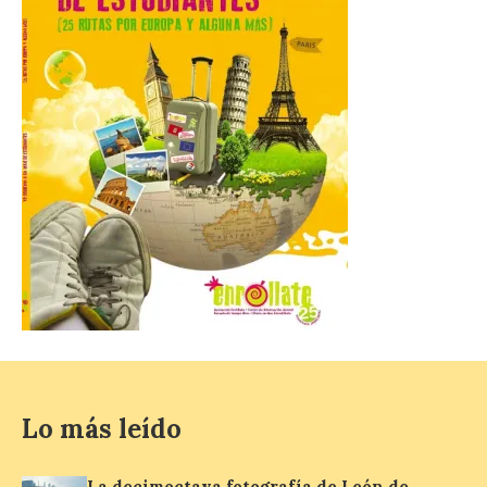
solicitar esta ayuda en la
web
https://bonoculturajoven.gob.es/ hasta el
31 de octubre. Desde este año, los 400
euros del Bono pueden utilizarse tanto
para consumir productos culturales como
[…]
El Gobierno de España
lanza un visor web para
localizar y disfrutar del
eclipse solar del 12 de
agosto con seguridad
7 Ago 2026
Se trata de un visor web
que permite conocer la
Lo más leído
posición exacta del Sol y
así localizar el lugar ideal
para observar el eclipse
La decimoctava fotografía de León de…