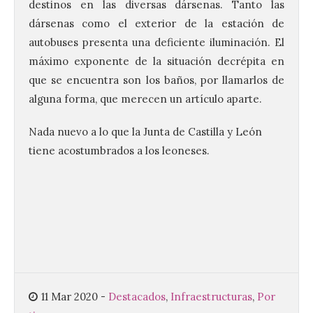
destinos en las diversas dársenas. Tanto las
La Comisión actualiza su
dársenas como el exterior de la estación de
programa insignia de
prácticas Blue Book,
autobuses presenta una deficiente iluminación. El
abriéndolo a titulados de
máximo exponente de la situación decrépita en
EFP
que se encuentra son los baños, por llamarlos de
6 Ago 2026
alguna forma, que merecen un artículo aparte.
Nada nuevo a lo que la Junta de Castilla y León
Las solicitudes estarán
tiene acostumbrados a los leoneses.
abiertas del 22 de julio al 4
de septiembre de 2026.
Bruselas, 6 de agosto de
2026.- La Comisión
Europea ha actualizado las normas de su
programa de prácticas, estableciendo un
marco único modernizado que hace que el
programa […]
Despega el primer avión
11 Mar 2020
-
Destacados
,
Infraestructuras
,
Por
de Iberia con wifi de alta