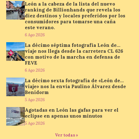
percepción de formas y colores. El
León a la cabeza de la lista del nuevo
especialista en Oftalmología del Hospital
ranking de Billionhands que revela los
San Juan de Dios de León, Dr. Mahave
diez destinos y locales preferidos por los
Ruiz, advierte de […]
consumidores para tomarse una caña
este verano.
6 Ago 2026
La décimo séptima
La décimo séptima fotografía León de…
fotografía León de…viaje
viaje nos llega desde la carretera CL 626
nos llega desde la
con motivo de la marcha en defensa de
carretera CL 626 con
FEVE
motivo de la marcha en
6 Ago 2026
defensa de FEVE
La décimo sexta fotografía de «León de…
6 Ago 2026
viaje» nos la envía Paulino Álvarez desde
Benidorm
5 Ago 2026
Nueva edición de León
de…viaje. Una iniciativa
Agotadas en León las gafas para ver el
organizado por la sección
eclipse en apenas unos minutos
juvenil de la Asociación
5 Ago 2026
Enróllate, la Asociación
Conceyu País Llionés y el Diario de
Ver todas »
Turismo, Ocio e Información para