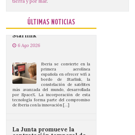
tierra y por mar
.
velocidad gratuito de
Starlink
6 Ago 2026
ÚLTIMAS NOTICIAS
Iberia se convierte en la
primera aerolínea
española en ofrecer wifi a
bordo de Starlink, la
constelación de satélites
más avanzada del mundo, desarrollada
por SpaceX. La incorporación de esta
tecnología forma parte del compromiso
de Iberia con la innovación […]
La Junta promueve la
contratación temporal de
jóvenes desempleados
para la realización de
obras y servicios de
interés general y social