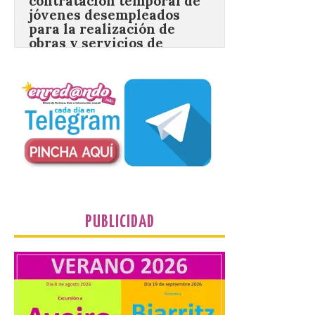
con más de 8,7 millones de
euros de inversión
6 Ago 2026
La Consejería de
Industria, Universidades,
Empleo y Comercio
destina 8,75 millones de
euros al programa JOVEL
2026, cofinanciado por el Fondo Social
Europeo Plus (FSE+), para favorecer la
contratación temporal de 300 jóvenes
desempleados inscritos en el Sistema
Nacional de […]
PUBLICIDAD
En la Comarca de Liébana
tienes 6 rincones únicos
para ver el Eclipse de Sol
6 Ago 2026