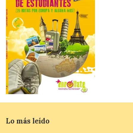
Se celebrará el próximo
domingo 16 de agosto, a
partir de las 23:00 horas,
en la Plaza Mayor de la
ciudad. El Salón de Plenos
del Ayuntamiento de La Bañeza ha
acogido esta mañana la presentación
oficial del Festival One […]
“Mirar un eclipse sin
protección adecuada
puede causar daños
irreversibles en la retina”
6 Ago 2026
La retinopatía solar puede
provocar pérdida de
Lo más leído
visión central, manchas en
el campo visual y
alteraciones en la