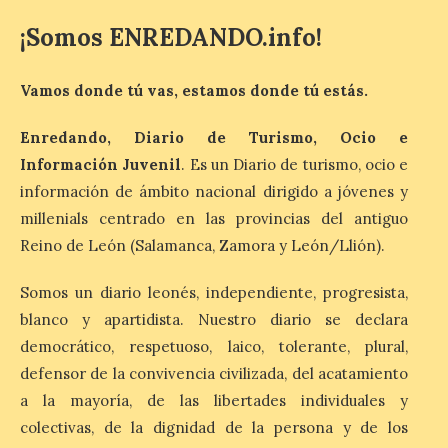
jóvenes “Enredando.info”. Eduardo
Morán nos envía desde la carretera […]
¡Somos ENREDANDO.info!
Vamos donde tú vas, estamos donde tú estás.
Camarzius fest: frente al
macroevento, un festival
Enredando, Diario de Turismo, Ocio e
cultural transformador
que apuesta por el legado.
Información Juvenil
. Es un Diario de turismo, ocio e
información de ámbito nacional dirigido a jóvenes y
6 Ago 2026
millenials centrado en las provincias del antiguo
Reino de León (Salamanca, Zamora y León/Llión).
Los días 7, 8 y 9 de agosto
de 2026, Camarzana de
Somos un diario leonés, independiente, progresista,
Tera volverá a convertirse
en punto de encuentro,
blanco y apartidista. Nuestro diario se declara
con la Villa Romana de
Orpheus. Vivimos un momento en el que la
democrático, respetuoso, laico, tolerante, plural,
música en directo mueve grandes
defensor de la convivencia civilizada, del acatamiento
fenómenos de […]
a la mayoría, de las libertades individuales y
colectivas, de la dignidad de la persona y de los