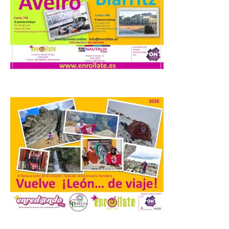
Miradores naturales,
pueblos con alma y
paisajes de leyenda
convierten la Comarca de
Liébana en uno de los
destinos más bonitos para disfrutar de
este fenómeno astronómico único. Un
eclipse total de sol será visible en la
Península Ibérica durante […]
León a la cabeza de la lista
del nuevo ranking de
Billionhands que revela
los diez destinos y locales
preferidos por los
consumidores para
tomarse una caña este
verano.
.
6 Ago 2026