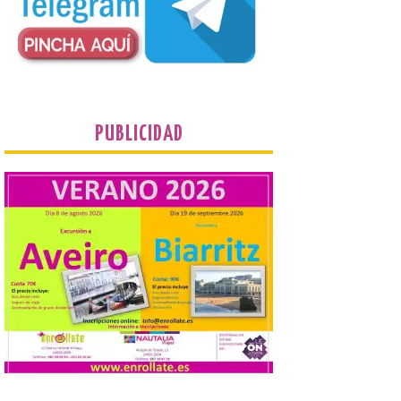
Minero Siderúrgica de Ponferrada –
MSP) y La Térmica Cultural (antigua
central de Compostilla […]
El estreno absoluto de la
obra “De indis. Por favor,
firme aquí” y la música del
PUBLICIDAD
grupo Carrion Folk,
protagonizan la oferta
cultural de este fin de
semana dentro del
programa Salamanca
Plazas y Patios
7 Ago 2026
El programa cultural
Salamanca Plazas y Patios
continúa este fin de
semana con propuestas
de teatro y música. En el
Patio Chico está previsto el estreno
absoluto de “De indis. Por favor, firme
aquí”, una producción de la compañía