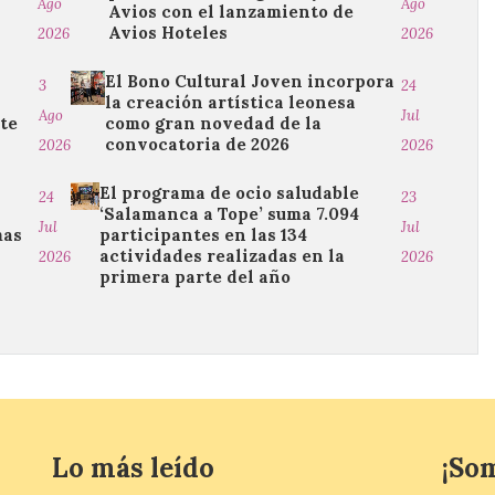
Ago
Ago
Avios con el lanzamiento de
Avios Hoteles
2026
2026
El Bono Cultural Joven incorpora
3
24
la creación artística leonesa
Ago
Jul
te
como gran novedad de la
convocatoria de 2026
2026
2026
El programa de ocio saludable
24
23
‘Salamanca a Tope’ suma 7.094
Jul
Jul
mas
participantes en las 134
actividades realizadas en la
2026
2026
primera parte del año
Lo más leído
¡So