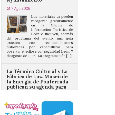
recogerse gratuitamente
en la Oficina de
Información Turística de
León e incluyen, además
del programa del evento, una guía
práctica con recomendaciones
elaboradas por especialistas para
observar el eclipse con seguridad León, 7
de agosto de 2026. La programación […]
La Térmica Cultural y La
Fábrica de Luz. Museo de
la Energía de Ponferrada
publican su agenda para
este fin de semana
7 Ago 2026
Además, se celebrarán
nuevas visitas guiadas de
‘Paseo entre centrales.
Un recorrido entre La
Fábrica de Luz. Museo de
la Energía (antigua central térmica de la