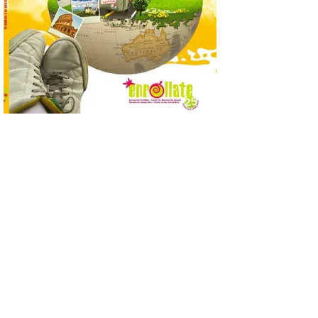
Bruselas, 6 de agosto de
2026.- La Comisión
Europea ha actualizado las normas de su
programa de prácticas, estableciendo un
marco único modernizado que hace que el
programa […]
Despega el primer avión
de Iberia con wifi de alta
velocidad gratuito de
Starlink
6 Ago 2026
Iberia se convierte en la
primera aerolínea
española en ofrecer wifi a
bordo de Starlink, la
constelación de satélites
más avanzada del mundo, desarrollada
por SpaceX. La incorporación de esta
tecnología forma parte del compromiso
de Iberia con la innovación […]