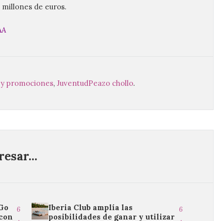
 millones de euros.
AA
as y promociones
,
Juventud
Peazo chollo
.
esar...
&Go
Iberia Club amplía las
6
6
 con
posibilidades de ganar y utilizar