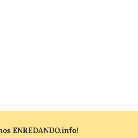
En la Comarca de Liébana
tienes 6 rincones únicos
para ver el Eclipse de Sol
6 Ago 2026
Miradores naturales,
pueblos con alma y
paisajes de leyenda
convierten la Comarca de
Liébana en uno de los
destinos más bonitos para disfrutar de
este fenómeno astronómico único. Un
eclipse total de sol será visible en la
Península Ibérica durante […]
mos ENREDANDO.info!