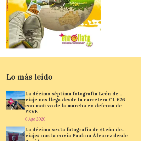
El Mercado Medieval abre
sus puertas en La Bañeza
con más de 60 puestos y
un amplio programa de
animación.
6 Ago 2026
Lo más leído
La programación
incorpora un amplio
calendario de actividades
de animación dirigidas a
La décimo séptima fotografía León de…
todos los públicos. La
viaje nos llega desde la carretera CL 626
Bañeza inauguró en la tarde de este
con motivo de la marcha en defensa de
martes 4 de agosto una nueva edición de
FEVE
su tradicional Mercado Medieval, que
hasta el próximo 6 […]
6 Ago 2026
La décimo sexta fotografía de «León de…
viaje» nos la envía Paulino Álvarez desde