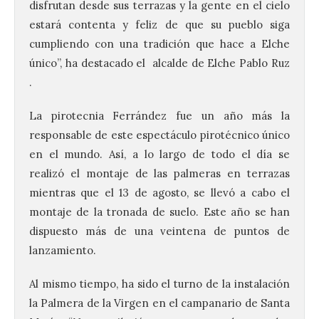
disfrutan desde sus terrazas y la gente en el cielo
estará contenta y feliz de que su pueblo siga
cumpliendo con una tradición que hace a Elche
único”, ha destacado el alcalde de Elche Pablo Ruz
.
La pirotecnia Ferrández fue un año más la
responsable de este espectáculo pirotécnico único
en el mundo. Así, a lo largo de todo el día se
realizó el montaje de las palmeras en terrazas
mientras que el 13 de agosto, se llevó a cabo el
montaje de la tronada de suelo. Este año se han
dispuesto más de una veintena de puntos de
lanzamiento.
El Ayuntamiento de La
Bañeza presenta el
Al mismo tiempo, ha sido el turno de la instalación
Festival One More Time,
la Palmera de la Virgen en el campanario de Santa
una cita con la música de