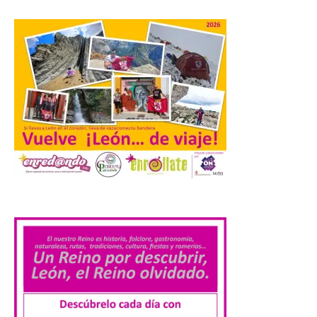
Orpheus. Vivimos un momento en el que la
música en directo mueve grandes
fenómenos de […]
El Ayuntamiento de
Cabrillanes analizará,
conforme a la legalidad, la
solicitud para la
celebración del Iberia
Eclipse Festival
6 Ago 2026
.
Durante la mañana de ayer
miércoles ha sido
registrada en el
Ayuntamiento una
solicitud relacionada con
la celebración de este evento. Ante las
informaciones aparecidas en distintos
medios de comunicación sobre la posible