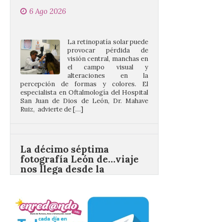
La retinopatía solar puede
provocar pérdida de
visión central, manchas en
el campo visual y
alteraciones en la
percepción de formas y colores. El
especialista en Oftalmología del Hospital
San Juan de Dios de León, Dr. Mahave
Ruiz, advierte de […]
La décimo séptima
fotografía León de…viaje
nos llega desde la
carretera CL 626 con
motivo de la marcha en
defensa de FEVE
6 Ago 2026
Nueva edición de León