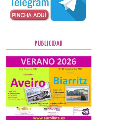
de…viaje. Una iniciativa
organizado por la sección
juvenil de la Asociación
Enróllate, la Asociación
Conceyu País Llionés y el Diario de
Turismo, Ocio e Información para
jóvenes “Enredando.info”. Eduardo
Morán nos envía desde la carretera […]
PUBLICIDAD
Camarzius fest: frente al
macroevento, un festival
cultural transformador
que apuesta por el legado.
6 Ago 2026
Los días 7, 8 y 9 de agosto
de 2026, Camarzana de
Tera volverá a convertirse
en punto de encuentro,
con la Villa Romana de