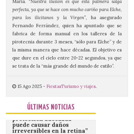
María.
“Nuestra ilusión es que esta palmera salga
los 80 y 90 para el 16 de
agosto en la Plaza Mayor.
perfecta, ya que se hace con mucho cariño para Elche,
para los ilicitanos y la Virgen”,
ha asegurado
6 Ago 2026
Fernando Ferrández, quien ha apuntado que se
fabrica de forma manual en los talleres de la
Se celebrará el próximo
pirotecnia durante 3 meses, “sólo para Elche” y de
domingo 16 de agosto, a
partir de las 23:00 horas,
la misma manera que hace décadas. El objetivo es
en la Plaza Mayor de la
que dure en el cielo entre 20-22 segundos, ya que
ciudad. El Salón de Plenos
del Ayuntamiento de La Bañeza ha
se trata de la “más grande del mundo de estilo”.
acogido esta mañana la presentación
oficial del Festival One […]
15 Ago 2025
-
Fiestas
Turismo y viajes
.
“Mirar un eclipse sin
protección adecuada
ÚLTIMAS NOTICIAS
puede causar daños
irreversibles en la retina”
6 Ago 2026