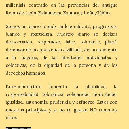
millenials centrado en las provincias del antiguo
6 Ago 2026
Reino de León (Salamanca, Zamora y León/Llión).
Somos un diario leonés, independiente, progresista,
Esta medida afecta a los
espectáculos nocturnos
blanco y apartidista. Nuestro diario se declara
de la Fuente Baños de
Diana previstos para los
democrático, respetuoso, laico, tolerante, plural,
días 8, 15 y 22 de agosto,
defensor de la convivencia civilizada, del acatamiento
así como al encendido extraordinario del
día 25. La reserva de agua en el estanque
a la mayoría, de las libertades individuales y
«El Mar», […]
colectivas, de la dignidad de la persona y de los
derechos humanos.
El Descenso Internacional
Enrendando.info fomenta la pluralidad, la
del Sella arranca con el
responsabilidad, tolerancia, solidaridad, honestidad,
homenaje a los campeones
y el izado de las banderas
igualdad, autonomía, prudencia y esfuerzo. Estos son
autonómicas
nuestros principios y si no te gustan NO tenemos
6 Ago 2026
otros.