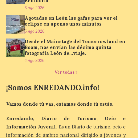
Benidorm
Un viaje a la Antigüedad:
5 Ago 2026
el Museo del Prado
propone un recorrido por
Agotadas en León las gafas para ver el
obras de su Colección de
eclipse en apenas unos minutos
inspiración clásica
5 Ago 2026
6 Ago 2026
Desde el Mainstage del Tomorrowland en
Boom, nos envían las décimo quinta
fotografía León de…viaje.
Al hilo del estreno de La
4 Ago 2026
Odisea de Christopher
Nolan. La pieza de vídeo
Ver todas »
reúne una selección de
obras relacionadas con la
Antigüedad clásica, la mitología y los
¡Somos ENREDANDO.info!
viajes, que se suceden al ritmo de un
evocador tema de La […]
Vamos donde tú vas, estamos donde tú estás.
Patrimonio Nacional
Enredando, Diario de Turismo, Ocio e
cancela la temporada de
Información Juvenil
. Es un Diario de turismo, ocio e
fuentes de La Granja ante
información de ámbito nacional dirigido a jóvenes y
la escasez de agua