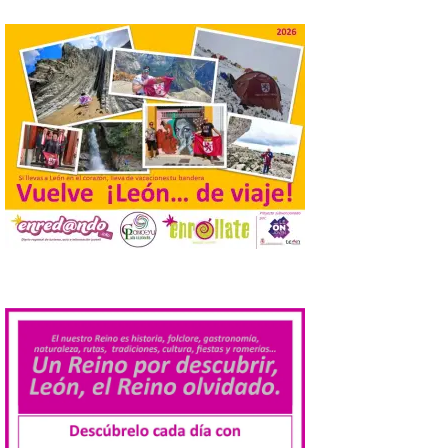
El Descenso Internacional
del Sella arranca con el
homenaje a los campeones
y el izado de las banderas
autonómicas
6 Ago 2026
La 88.ª edición del
Descenso Internacional
del Sella reunirá este año a
1.291 palistas distribuidos
en 874 embarcaciones,
.
con representación de 22 países,
consolidando una vez más a la prueba
asturiana como una de las grandes
referencias del piragüismo internacional.
[…]
Los clientes de TAP
Miles&Go ya pueden
acumular millas con