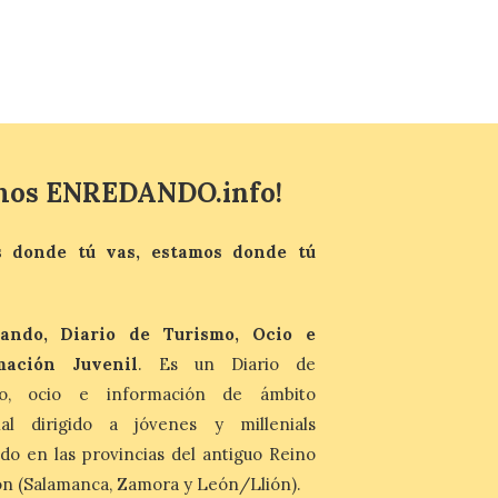
publica el volumen 55 de la
Biblioteca de Cultura
Tradicional Zamorana
para preservar el
patrimonio etnográfico. La obra “Los
juegos de mis mayores en Requejo de
Sanabria”, de María José Álvarez Barrio,
recupera los juegos populares […]
mos ENREDANDO.info!
 donde tú vas, estamos donde tú
ando, Diario de Turismo, Ocio e
mación Juvenil
. Es un Diario de
mo, ocio e información de ámbito
nal dirigido a jóvenes y millenials
do en las provincias del antiguo Reino
n (Salamanca, Zamora y León/Llión).