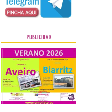
Al hilo del estreno de La
Odisea de Christopher
Nolan. La pieza de vídeo
reúne una selección de
obras relacionadas con la
Antigüedad clásica, la mitología y los
viajes, que se suceden al ritmo de un
evocador tema de La […]
PUBLICIDAD
Patrimonio Nacional
cancela la temporada de
fuentes de La Granja ante
la escasez de agua
6 Ago 2026
Esta medida afecta a los
espectáculos nocturnos
de la Fuente Baños de
Diana previstos para los
días 8, 15 y 22 de agosto,
así como al encendido extraordinario del
día 25. La reserva de agua en el estanque
«El Mar», […]