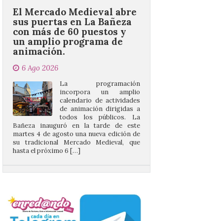
con más de 60 puestos y
un amplio programa de
animación.
6 Ago 2026
La programación
incorpora un amplio
calendario de actividades
de animación dirigidas a
todos los públicos. La
Bañeza inauguró en la tarde de este
martes 4 de agosto una nueva edición de
su tradicional Mercado Medieval, que
hasta el próximo 6 […]
Un viaje a la Antigüedad:
el Museo del Prado
propone un recorrido por
obras de su Colección de
inspiración clásica
6 Ago 2026