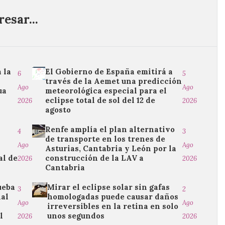
esar...
 la
El Gobierno de España emitirá a
6
5
través de la Aemet una predicción
Ago
Ago
ua
meteorológica especial para el
eclipse total de sol del 12 de
2026
2026
agosto
Renfe amplía el plan alternativo
4
3
de transporte en los trenes de
Ago
Ago
Asturias, Cantabria y León por la
al de
construcción de la LAV a
2026
2026
Cantabria
ueba
Mirar el eclipse solar sin gafas
3
2
ial
homologadas puede causar daños
Ago
Ago
irreversibles en la retina en solo
l
unos segundos
2026
2026