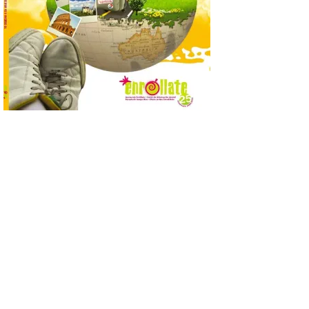
superará los 170.000
pasajeros y los 1.000 vuelos con Islandia.
Este mes de agosto opera tres
frecuencias semanales y, este año, los […]
Iberia Club amplía las
posibilidades de ganar y
utilizar Avios con el
lanzamiento de Avios
Hoteles
6 Ago 2026
Los socios de Iberia Club
ya pueden reservar más
de 300.000 hoteles en
todo el mundo utilizando
sus Avios, dinero o una
combinación de ambos. Además, podrán
acumular hasta 10 Avios por cada euro
gastado en reservas de hotel y […]
Llega a Astorga la