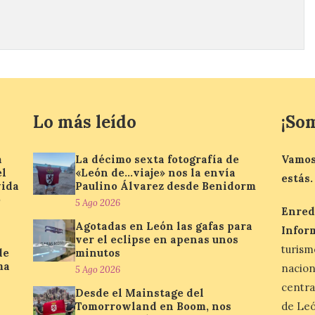
Lo más leído
¡So
a
La décimo sexta fotografía de
Vamos
el
«León de…viaje» nos la envía
estás.
vida
Paulino Álvarez desde Benidorm
o
5 Ago 2026
Enred
Agotadas en León las gafas para
Infor
ver el eclipse en apenas unos
turis
de
minutos
ma
nacio
5 Ago 2026
centra
Desde el Mainstage del
Tomorrowland en Boom, nos
de Leó