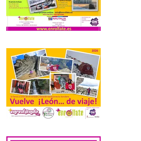
organiza con la ESA y el
Ayuntamiento
7 Ago 2026
Los materiales ya pueden
recogerse gratuitamente
en la Oficina de
Información Turística de
León e incluyen, además
del programa del evento, una guía
práctica con recomendaciones
elaboradas por especialistas para
observar el eclipse con seguridad León, 7
de agosto de 2026. La programación […]
Laciana comienza su
programación para
disfrutar el eclipse total
.
del 12 de agosto