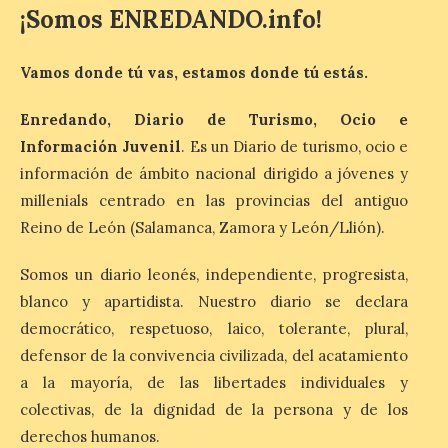
¡Somos ENREDANDO.info!
Última llamada: Eclipse
total del 12 de agosto.
Vamos donde tú vas, estamos donde tú estás.
Dónde alojarse y a qué
precio
Enredando, Diario de Turismo, Ocio e
7 Ago 2026
Información Juvenil
. Es un Diario de turismo, ocio e
información de ámbito nacional dirigido a jóvenes y
León es la provincia más
millenials centrado en las provincias del antiguo
económica (116€/noche),
Reino de León (Salamanca, Zamora y León/Llión).
pero también una de las
más agotadas: solo un 4%
de alojamientos libres.
Somos un diario leonés, independiente, progresista,
Zamora, Palencia y Álava son las
provincias con menos margen: apenas un
blanco y apartidista. Nuestro diario se declara
1% de los alojamientos siguen libres para
democrático, respetuoso, laico, tolerante, plural,
esas […]
defensor de la convivencia civilizada, del acatamiento
a la mayoría, de las libertades individuales y
colectivas, de la dignidad de la persona y de los
El eclipse genera un boom
de reservas hoteleras y
derechos humanos.