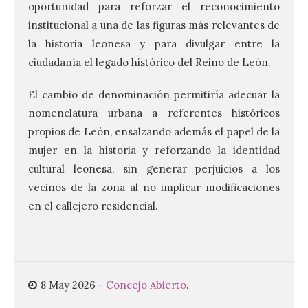
oportunidad para reforzar el reconocimiento
institucional a una de las figuras más relevantes de
la historia leonesa y para divulgar entre la
ciudadanía el legado histórico del Reino de León.
Vuelve la tradicional Feria
de Dulces del Convento a
El cambio de denominación permitiría adecuar la
Gradefes
nomenclatura urbana a referentes históricos
7 Ago 2026
propios de León, ensalzando además el papel de la
mujer en la historia y reforzando la identidad
Tendrá lugar el 9 de
cultural leonesa, sin generar perjuicios a los
agosto en los aledaños del
vecinos de la zona al no implicar modificaciones
monasterio cisterciense
de Santa María la Real de
en el callejero residencial.
Gradefes. Una cita
imprescindible para disfrutar de los
mejores dulces conventuales, tradición,
cultura y un ambiente único. El
Ayuntamiento de Gradefes, intentando
[…]
8 May 2026
-
Concejo Abierto
.