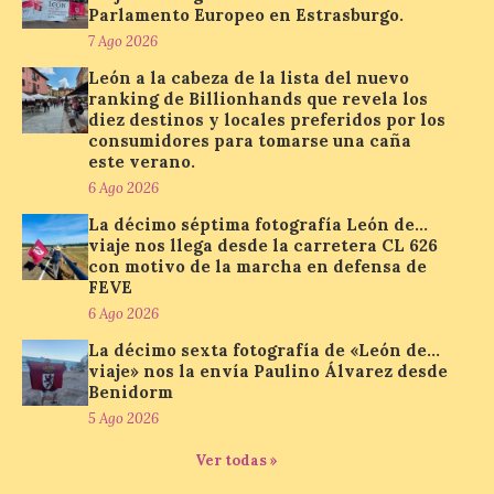
así localizar el lugar ideal
Parlamento Europeo en Estrasburgo.
para observar el eclipse
7 Ago 2026
solar del 12 de agosto de 2026 sin
obstáculos. El visor es una herramienta a
León a la cabeza de la lista del nuevo
la […]
ranking de Billionhands que revela los
diez destinos y locales preferidos por los
consumidores para tomarse una caña
este verano.
Paradores renueva su
compromiso con La Vuelta
6 Ago 2026
como patrocinador oficial
La décimo séptima fotografía León de…
viaje nos llega desde la carretera CL 626
7 Ago 2026
con motivo de la marcha en defensa de
FEVE
6 Ago 2026
La cadena hotelera pública
volverá a estar presente
La décimo sexta fotografía de «León de…
en la zona de descanso
viaje» nos la envía Paulino Álvarez desde
junto al control de firmas
Benidorm
y, como novedad, en el
Leaders Lounge, dos espacios exclusivos
5 Ago 2026
para los ciclistas. El recorrido de La
Vuelta discurrirá junto a 17 […]
Ver todas »