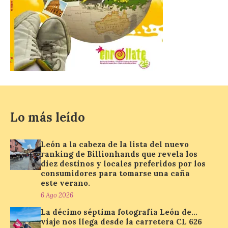
La Junta promueve la
contratación temporal de
jóvenes desempleados
para la realización de
obras y servicios de
interés general y social
con más de 8,7 millones de
euros de inversión
6 Ago 2026
Lo más leído
La Consejería de
León a la cabeza de la lista del nuevo
Industria, Universidades,
ranking de Billionhands que revela los
Empleo y Comercio
diez destinos y locales preferidos por los
destina 8,75 millones de
consumidores para tomarse una caña
euros al programa JOVEL
este verano.
2026, cofinanciado por el Fondo Social
Europeo Plus (FSE+), para favorecer la
6 Ago 2026
contratación temporal de 300 jóvenes
La décimo séptima fotografía León de…
desempleados inscritos en el Sistema
Nacional de […]
viaje nos llega desde la carretera CL 626