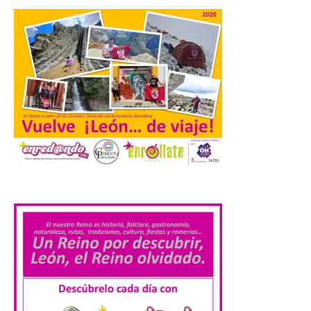
market esperando atraer
a miles de personas. La
localidad leonesa de Valencia de Don Juan
sigue adelante con su calendario de
eventos veraniegos para este año 2026.
[…]
La Comisión actualiza su
programa insignia de
prácticas Blue Book,
abriéndolo a titulados de
EFP
.
6 Ago 2026
Las solicitudes estarán
abiertas del 22 de julio al 4
de septiembre de 2026.
Bruselas, 6 de agosto de
2026.- La Comisión
Europea ha actualizado las normas de su