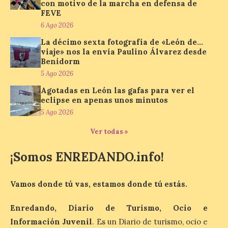
con motivo de la marcha en defensa de
FEVE
6 Ago 2026
En la Comarca de Liébana
La décimo sexta fotografía de «León de…
tienes 6 rincones únicos
viaje» nos la envía Paulino Álvarez desde
para ver el Eclipse de Sol
Benidorm
6 Ago 2026
5 Ago 2026
Agotadas en León las gafas para ver el
eclipse en apenas unos minutos
Miradores naturales,
pueblos con alma y
5 Ago 2026
paisajes de leyenda
convierten la Comarca de
Ver todas »
Liébana en uno de los
destinos más bonitos para disfrutar de
¡Somos ENREDANDO.info!
este fenómeno astronómico único. Un
eclipse total de sol será visible en la
Península Ibérica durante […]
Vamos donde tú vas, estamos donde tú estás.
Enredando, Diario de Turismo, Ocio e
León a la cabeza de la lista
Información Juvenil
. Es un Diario de turismo, ocio e
del nuevo ranking de