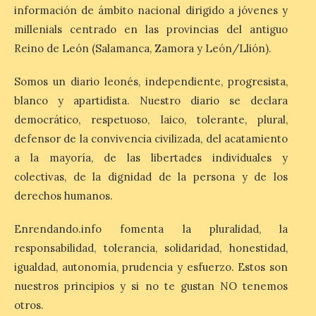
Billionhands que revela
información de ámbito nacional dirigido a jóvenes y
los diez destinos y locales
millenials centrado en las provincias del antiguo
preferidos por los
consumidores para
Reino de León (Salamanca, Zamora y León/Llión).
tomarse una caña este
verano.
Somos un diario leonés, independiente, progresista,
blanco y apartidista. Nuestro diario se declara
6 Ago 2026
democrático, respetuoso, laico, tolerante, plural,
defensor de la convivencia civilizada, del acatamiento
El nuevo ranking de
a la mayoría, de las libertades individuales y
Billionhands revela los
diez destinos y locales
colectivas, de la dignidad de la persona y de los
preferidos por los
consumidores para
derechos humanos.
tomarse una caña este verano, con León y
Madrid a la cabeza de la lista. Salamanca
Enrendando.info fomenta la pluralidad, la
ocupa el noveno lugar. Los españoles
priorizan las […]
responsabilidad, tolerancia, solidaridad, honestidad,
igualdad, autonomía, prudencia y esfuerzo. Estos son
nuestros principios y si no te gustan NO tenemos
El Ayuntamiento de La
otros.
Bañeza presenta el