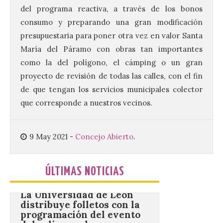
BIC en estado de ruina
del programa reactiva, a través de los bonos
consumo y preparando una gran modificación
7 Ago 2026
presupuestaria para poner otra vez en valor Santa
María del Páramo con obras tan importantes
Un Bien de Interés
como la del polígono, el cámping o un gran
Cultural abandonado
desde 1949. Los
proyecto de revisión de todas las calles, con el fin
procuradores leonesistas
de que tengan los servicios municipales colector
plantean que la Junta
contacte cuanto antes con los
que corresponde a nuestros vecinos.
propietarios para exigirles medidas
inmediatas que frenen el deterioro y el
riesgo de colapso. Los procuradores de
Unión del Pueblo […]
9 May 2021
-
Concejo Abierto
.
ÚLTIMAS NOTICIAS
La Universidad de León
distribuye folletos con la
programación del evento
del eclipse solar que
organiza con la ESA y el
Ayuntamiento