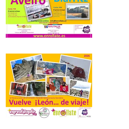
La inauguración contó
con la presencia del
alcalde de Astorga, José
Luis Nieto, que se acercó
hasta la feria acompañado
por el organizador de la iniciativa, Isaac
Cancillo Carro. Astorga, 8 de agosto de
2026. — La I Feria de […]
El Jamón de bellota 100 %
ibérico «Guillén» de
Guijuelo ha sido el
ganador al mejor jamón de
bellota ibérico
8 Ago 2026
El Ministerio de
.
Agricultura, Pesca y