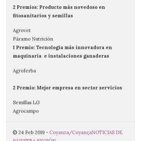
2 Premios: Producto más novedoso en
fitosanitarios y semillas
Agrovet
La decimonovena
fotografía de León de…
Páramo Nutrición
viaje nos llega desde la
1 Premio: Tecnología más innovadora en
plaza de Oriente en
maquinaria e instalaciones ganaderas
Madrid
8 Ago 2026
Agroferba
.
2 Premio: Mejor empresa en sector servicios
Nueva edición de León
de…viaje. Una iniciativa
organizado por la sección
Semillas LG
juvenil de la Asociación
Enróllate, la Asociación
Agrocampo
Conceyu País Llionés y el Diario de
Turismo, Ocio e Información para
jóvenes “Enredando.info”. Pilar Aller Aller
nos envía la décimo […]
24 Feb 2019
-
Coyanza/Coyança
NOTICIAS DE
NUESTRA REGIÓN
.