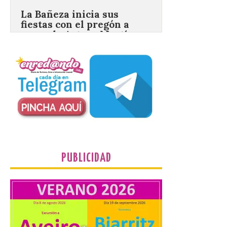
cargo de Arturo Martínez
Matilla
8 Ago 2026
El Ayuntamiento de La
Bañeza designa a Arturo
Martínez Matilla como
pregonero de las Fiestas
2026. Tendrá lugar este
sábado 8 de agosto a las 21,00 horas en el
teatro municipal de La Bañeza. El
comunicador astorgano Arturo Martínez
Matilla, […]
PUBLICIDAD
La I Feria de la Cerveza
Artesana de Astorga
arranca con una gran
acogida del público
8 Ago 2026