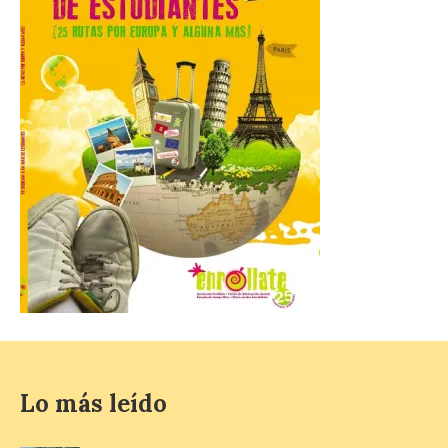
que más preocupaban y
fascinaban a este autor de talla
internacional como las múltiples técnicas
que usó y sus sólidos vínculos con la
Montaña Occidental. […]
Más de 10.000 personas
han visitado las
exposiciones ‘Alma de
América. Arte y mito
precolombino’ y ‘Mundus
Novus’ en la Sala de San
Eloy
8 Ago 2026
Ambas exposiciones se
podrán visitar hasta el 30
Lo más leído
de agosto y la entrada es
gratuita. El horario de
apertura es de martes a