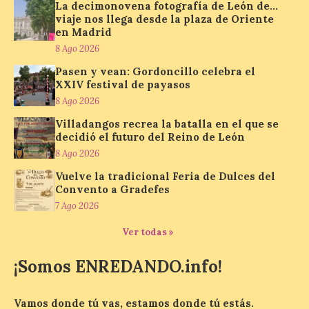
La decimonovena fotografía de León de…
domingo, de 11:30 a 13:30 horas y de 18:00
viaje nos llega desde la plaza de Oriente
a 21:00 horas. La Sala de San Eloy […]
en Madrid
8 Ago 2026
Pasen y vean: Gordoncillo celebra el
Pasen y vean: Gordoncillo
XXIV festival de payasos
celebra el XXIV festival de
8 Ago 2026
payasos
Villadangos recrea la batalla en el que se
8 Ago 2026
decidió el futuro del Reino de León
8 Ago 2026
La información en la web
Vuelve la tradicional Feria de Dulces del
del Ayuntamiento sobre
Convento a Gradefes
este evento es del año
7 Ago 2026
2022 y la de su página de
turismo de 2025 La firme
apuesta cultural que en las últimas
Ver todas »
décadas viene desarrollando Gordoncillo,
tiene un momento culminante en […]
¡Somos ENREDANDO.info!
Vamos donde tú vas, estamos donde tú estás.
Villadangos recrea la