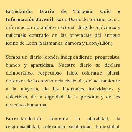
batalla en el que se
decidió el futuro del Reino
Enredando, Diario de Turismo, Ocio e
de León
Información Juvenil
. Es un Diario de turismo, ocio e
información de ámbito nacional dirigido a jóvenes y
8 Ago 2026
millenials centrado en las provincias del antiguo
Reino de León (Salamanca, Zamora y León/Llión).
Una de las novedades de
esta edición de la Batalla
de Villadangos es el plato
Somos un diario leonés, independiente, progresista,
principal del Menú, un
blanco y apartidista. Nuestro diario se declara
cordero asado al fuego y
las brasas in situ durante 5 horas. . Los
democrático, respetuoso, laico, tolerante, plural,
días 7, 8 y 9 de este […]
defensor de la convivencia civilizada, del acatamiento
a la mayoría, de las libertades individuales y
colectivas, de la dignidad de la persona y de los
Vuelve la tradicional Feria
de Dulces del Convento a
derechos humanos.
Gradefes
Enrendando.info fomenta la pluralidad, la
7 Ago 2026
responsabilidad, tolerancia, solidaridad, honestidad,