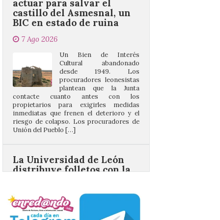
7 Ago 2026
Un Bien de Interés
Cultural abandonado
desde 1949. Los
procuradores leonesistas
plantean que la Junta
contacte cuanto antes con los
propietarios para exigirles medidas
inmediatas que frenen el deterioro y el
riesgo de colapso. Los procuradores de
Unión del Pueblo […]
La Universidad de León
distribuye folletos con la
programación del evento
del eclipse solar que
organiza con la ESA y el
Ayuntamiento
7 Ago 2026
Los materiales ya pueden
recogerse gratuitamente