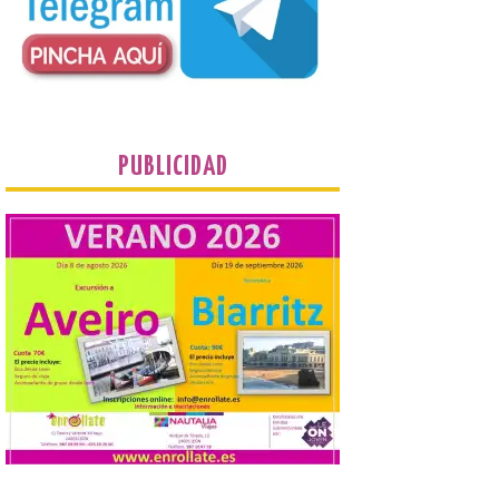
en la Oficina de
Información Turística de
León e incluyen, además
del programa del evento, una guía
práctica con recomendaciones
elaboradas por especialistas para
observar el eclipse con seguridad León, 7
de agosto de 2026. La programación […]
PUBLICIDAD
El Gobierno de España
lanza un visor web para
localizar y disfrutar del
eclipse solar del 12 de
agosto con seguridad
7 Ago 2026
Se trata de un visor web
que permite conocer la
posición exacta del Sol y
así localizar el lugar ideal
para observar el eclipse
solar del 12 de agosto de 2026 sin
obstáculos. El visor es una herramienta a