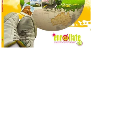
Fábrica de Luz. Museo de
la Energía (antigua central térmica de la
Minero Siderúrgica de Ponferrada –
MSP) y La Térmica Cultural (antigua
central de Compostilla […]
El estreno absoluto de la
obra “De indis. Por favor,
firme aquí” y la música del
grupo Carrion Folk,
protagonizan la oferta
cultural de este fin de
semana dentro del
programa Salamanca
Plazas y Patios
7 Ago 2026
El programa cultural
Salamanca Plazas y Patios
continúa este fin de
semana con propuestas
de teatro y música. En el