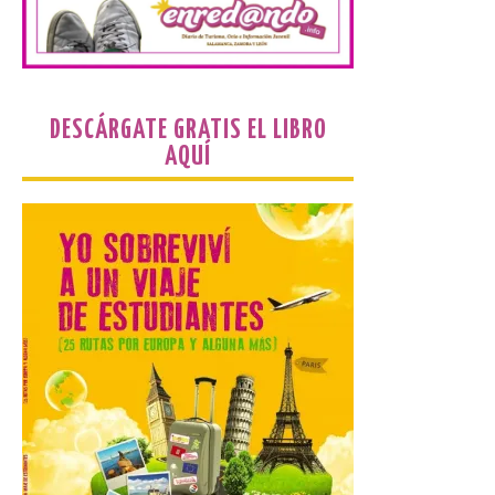
La Feria Internacional de
Muestras de Asturias
celebra este domingo el
día de León y Astorga
9 Ago 2026
DESCÁRGATE GRATIS EL LIBRO
AQUÍ
La 69ª edición de la Feria
Internacional de Muestras
de Asturias (FIDMA) se
celebra del 1 al 16 de
agosto de 2026 en el
Recinto Ferial de Asturias Luis Adaro de
Gijón. El Recinto Ferial Luis Adaro de
Gijón/Xixón acoge […]
La Comarca de las Cinco
Villas, un lugar ideal para
ver el eclipse solar
9 Ago 2026