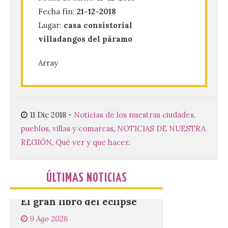
festival que se celebrará
Fecha fín:
21-12-2018
el 11 de agosto en la
Bañeza
Lugar:
casa consistorial
villadangos del páramo
9 Ago 2026
Array
El Ayuntamiento de La
Bañeza presenta el
Brujería Fest Summer
Edition, una nueva cita
musical de las fiestas
11 Dic 2018
-
Noticias de los nuestras ciudades,
patronales. El salón de plenos del
Ayuntamiento de La Bañeza acogió el 4 de
pueblos, villas y comarcas
,
NOTICIAS DE NUESTRA
agosto la presentación oficial del Brujería
Fest Summer […]
REGIÓN
,
Qué ver y que hacer
.
ÚLTIMAS NOTICIAS
El gran libro del eclipse
9 Ago 2026