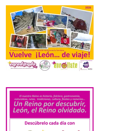
Transportes activa un
dispositivo especial para
facilitar la movilidad
durante el eclipse total de
Sol del 12 de agosto
9 Ago 2026
Renfe reforzará servicios
de Media Distancia
.
especialmente en Galicia,
Asturias, Santander y País
Vasco, además del norte
de Castilla y León. En los principales
núcleos urbanos también se reforzarán
los servicios de Cercanías con mayor
afluencia de pasajeros. La Dirección […]