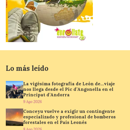
El próximo 12 de agosto
se producirá el fenómeno
natural excepcional que
podrá verse en muchos
puntos de la comarca,
pero hay que recordar que la observación
debe hacerse siguiendo las pautas de
seguridad recomendadas. La Comarca de
Cinco Villas […]
Lo más leído
La vigésima fotografía de
León de…viaje nos llega
La vigésima fotografía de León de…viaje
desde el Pic d’Angonella
nos llega desde el Pic d’Angonella en el
en el Principat d’Andorra
Principat d’Andorra
9 Ago 2026
9 Ago 2026
Conceyu vuelve a exigir un contingente
especializado y profesional de bomberos
Nueva edición de León
forestales en el País Leonés
de…viaje. Una iniciativa
8 Ago 2026