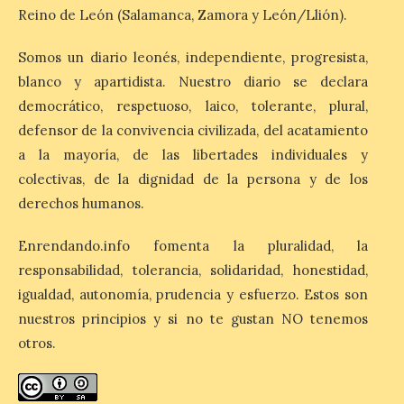
Ayuntamiento de Ponferrada acogerá
Reino de León (Salamanca, Zamora y León/Llión).
este domingo, […]
Somos un diario leonés, independiente, progresista,
blanco y apartidista. Nuestro diario se declara
MADO Madrid Orgullo
democrático, respetuoso, laico, tolerante, plural,
2026 vuelve a situarse
defensor de la convivencia civilizada, del acatamiento
como uno de los
principales motores
a la mayoría, de las libertades individuales y
económicos y turísticos de
colectivas, de la dignidad de la persona y de los
Madrid
derechos humanos.
9 Ago 2026
Enrendando.info fomenta la pluralidad, la
responsabilidad, tolerancia, solidaridad, honestidad,
El gasto total aumentó un
1,4 % respecto al año
igualdad, autonomía, prudencia y esfuerzo. Estos son
pasado y un 4,6 % frente a
nuestros principios y si no te gustan NO tenemos
un periodo estándar. Por
categorías, el alojamiento
otros.
turístico concentró la mayor parte del
gasto, con un 25,9 % del total, seguido por
restauración […]