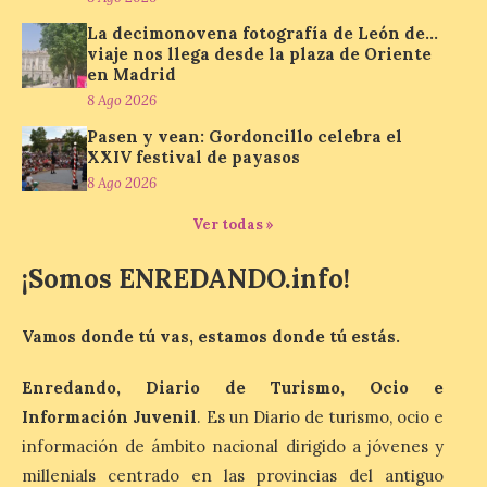
organizado por la sección
juvenil de la Asociación
La decimonovena fotografía de León de…
Enróllate, la Asociación
viaje nos llega desde la plaza de Oriente
Conceyu País Llionés y el Diario de
en Madrid
Turismo, Ocio e Información para
jóvenes “Enredando.info”. Miguel Robles
8 Ago 2026
nos envía la vigésima fotografía de […]
Pasen y vean: Gordoncillo celebra el
XXIV festival de payasos
8 Ago 2026
Concierto del Iberia
Marimba Ensemble en la
Ver todas »
Plaza del Ayuntamiento de
Ponferrada
¡Somos ENREDANDO.info!
9 Ago 2026
Vamos donde tú vas, estamos donde tú estás.
Iberia Marimba es un es
Enredando, Diario de Turismo, Ocio e
un encuentro
internacional que se
Información Juvenil
. Es un Diario de turismo, ocio e
celebra en el mes de
agosto en la localidad
información de ámbito nacional dirigido a jóvenes y
gallega de Merza, dedicado a la marimba y
millenials centrado en las provincias del antiguo
la música de cámara. La Plaza del