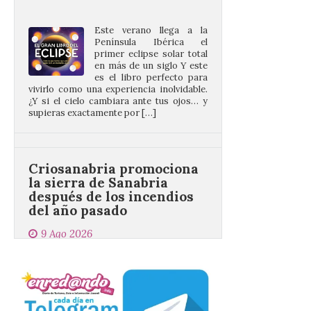
Este verano llega a la
Península Ibérica el
primer eclipse solar total
en más de un siglo Y este
es el libro perfecto para
vivirlo como una experiencia inolvidable.
¿Y si el cielo cambiara ante tus ojos… y
supieras exactamente por […]
Criosanabria promociona
la sierra de Sanabria
después de los incendios
del año pasado
9 Ago 2026
El objetivo es que las
personas después de
hacer una cima acudan a
un comercio local para
que le selle el pasaporte,
de este modo también se colabora con el