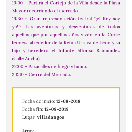
19:00 – Partirá el Cortejo de la Villa desde la Plaza
Mayor recorriendo el mercado.
19:30 – Gran representación teatral “¡el Rey soy
yo!”: Las aventuras y desventuras de todos
aquellos que por aquellos años viven en la Corte
leonesa alrededor de la Reina Urraca de León y su
hijo y heredero el Infante Alfonso Raimúndez
(Calle Ancha).
El Ayuntamiento de La
22:00 – Pasacalles de fuego y humo.
Bañeza presenta el
23:30 – Cierre del Mercado.
Festival One More Time,
una cita con la música de
los 80 y 90 para el 16 de
agosto en la Plaza Mayor.
Fecha de inicio:
12-08-2018
6 Ago 2026
Fecha fín:
12-08-2018
Lugar:
villadangos
Se celebrará el próximo
domingo 16 de agosto, a
Array