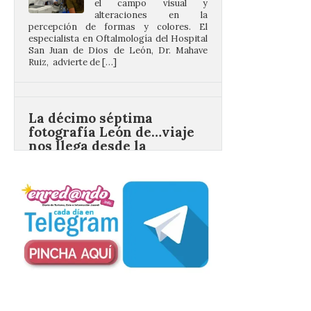
Ruiz, advierte de […]
La décimo séptima
fotografía León de…viaje
nos llega desde la
carretera CL 626 con
motivo de la marcha en
defensa de FEVE
6 Ago 2026
Nueva edición de León
de…viaje. Una iniciativa
organizado por la sección
juvenil de la Asociación
Enróllate, la Asociación
Conceyu País Llionés y el Diario de
Turismo, Ocio e Información para
jóvenes “Enredando.info”. Eduardo
Morán nos envía desde la carretera […]