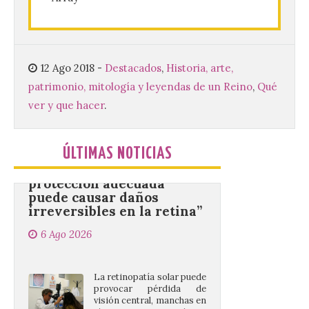
partir de las 23:00 horas,
en la Plaza Mayor de la
ciudad. El Salón de Plenos
del Ayuntamiento de La Bañeza ha
acogido esta mañana la presentación
oficial del Festival One […]
12 Ago 2018
-
Destacados
,
Historia, arte,
patrimonio, mitología y leyendas de un Reino
,
Qué
ver y que hacer
.
“Mirar un eclipse sin
protección adecuada
puede causar daños
ÚLTIMAS NOTICIAS
irreversibles en la retina”
6 Ago 2026
La retinopatía solar puede
provocar pérdida de
visión central, manchas en
el campo visual y
alteraciones en la
percepción de formas y colores. El
especialista en Oftalmología del Hospital
San Juan de Dios de León, Dr. Mahave