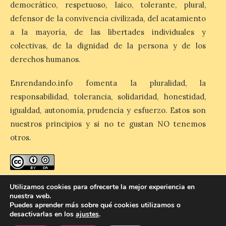
días 8, 15 y 22 de agosto,
democrático, respetuoso, laico, tolerante, plural,
así como al encendido extraordinario del
defensor de la convivencia civilizada, del acatamiento
día 25. La reserva de agua en el estanque
«El Mar», […]
a la mayoría, de las libertades individuales y
colectivas, de la dignidad de la persona y de los
derechos humanos.
El Descenso Internacional
del Sella arranca con el
Enrendando.info fomenta la pluralidad, la
homenaje a los campeones
responsabilidad, tolerancia, solidaridad, honestidad,
y el izado de las banderas
autonómicas
igualdad, autonomía, prudencia y esfuerzo. Estos son
nuestros principios y si no te gustan NO tenemos
6 Ago 2026
otros.
La 88.ª edición del
Descenso Internacional
del Sella reunirá este año a
enredando.info está bajo
licencia de Creative Commons
1.291 palistas distribuidos
Utilizamos cookies para ofrecerte la mejor experiencia en
en 874 embarcaciones,
Reconocimiento-CompartirIgual 4.0 Internacional
.
nuestra web.
con representación de 22 países,
Puedes aprender más sobre qué cookies utilizamos o
consolidando una vez más a la prueba
desactivarlas en los
ajustes
.
asturiana como una de las grandes