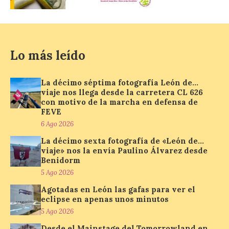
6 Ago 2026
La programación
Lo más leído
incorpora un amplio
calendario de actividades
de animación dirigidas a
todos los públicos. La
La décimo séptima fotografía León de…
Bañeza inauguró en la tarde de este
viaje nos llega desde la carretera CL 626
martes 4 de agosto una nueva edición de
con motivo de la marcha en defensa de
su tradicional Mercado Medieval, que
FEVE
hasta el próximo 6 […]
6 Ago 2026
La décimo sexta fotografía de «León de…
viaje» nos la envía Paulino Álvarez desde
Un viaje a la Antigüedad:
Benidorm
el Museo del Prado
5 Ago 2026
propone un recorrido por
obras de su Colección de
Agotadas en León las gafas para ver el
inspiración clásica
eclipse en apenas unos minutos
5 Ago 2026
6 Ago 2026
Desde el Mainstage del Tomorrowland en