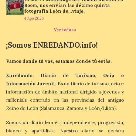
Boom, nos envían las décimo quinta
Al hilo del estreno de La
fotografía León de…viaje.
Odisea de Christopher
4 Ago 2026
Nolan. La pieza de vídeo
reúne una selección de
Ver todas »
obras relacionadas con la
Antigüedad clásica, la mitología y los
viajes, que se suceden al ritmo de un
¡Somos ENREDANDO.info!
evocador tema de La […]
Vamos donde tú vas, estamos donde tú estás.
Patrimonio Nacional
Enredando, Diario de Turismo, Ocio e
cancela la temporada de
fuentes de La Granja ante
Información Juvenil
. Es un Diario de turismo, ocio e
la escasez de agua
información de ámbito nacional dirigido a jóvenes y
6 Ago 2026
millenials centrado en las provincias del antiguo
Reino de León (Salamanca, Zamora y León/Llión).
Esta medida afecta a los
Somos un diario leonés, independiente, progresista,
espectáculos nocturnos
de la Fuente Baños de
blanco y apartidista. Nuestro diario se declara
Diana previstos para los