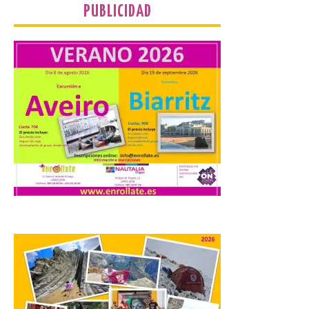
PUBLICIDAD
Camarzius fest: frente al
macroevento, un festival
cultural transformador
que apuesta por el legado.
6 Ago 2026
Los días 7, 8 y 9 de agosto
de 2026, Camarzana de
Tera volverá a convertirse
en punto de encuentro,
con la Villa Romana de
Orpheus. Vivimos un momento en el que la
música en directo mueve grandes
fenómenos de […]
El Ayuntamiento de
Cabrillanes analizará,