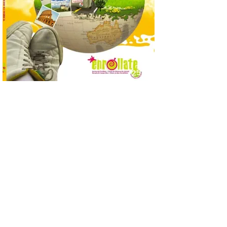
de animación dirigidas a
todos los públicos. La
Bañeza inauguró en la tarde de este
martes 4 de agosto una nueva edición de
su tradicional Mercado Medieval, que
hasta el próximo 6 […]
Un viaje a la Antigüedad:
el Museo del Prado
propone un recorrido por
obras de su Colección de
inspiración clásica
6 Ago 2026
Al hilo del estreno de La
Odisea de Christopher
Nolan. La pieza de vídeo
reúne una selección de
obras relacionadas con la
Antigüedad clásica, la mitología y los
viajes, que se suceden al ritmo de un
evocador tema de La […]