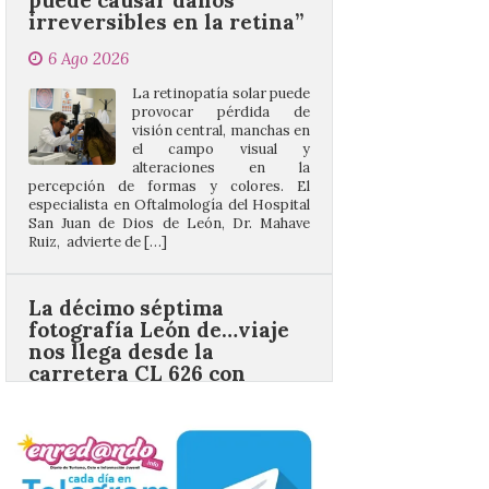
La retinopatía solar puede
provocar pérdida de
visión central, manchas en
el campo visual y
alteraciones en la
percepción de formas y colores. El
especialista en Oftalmología del Hospital
San Juan de Dios de León, Dr. Mahave
Ruiz, advierte de […]
La décimo séptima
fotografía León de…viaje
nos llega desde la
carretera CL 626 con
motivo de la marcha en
defensa de FEVE
6 Ago 2026
Nueva edición de León
de…viaje. Una iniciativa
organizado por la sección
juvenil de la Asociación
Enróllate, la Asociación