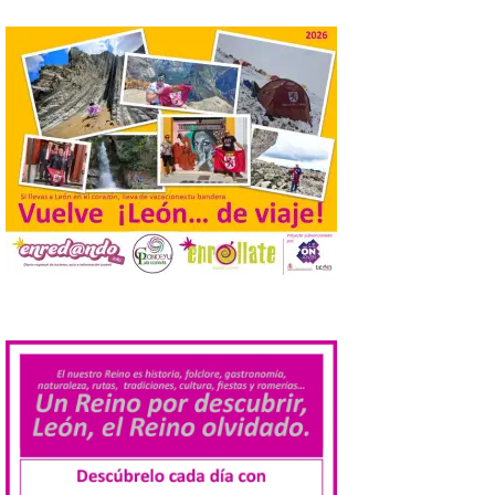
conforme a la legalidad, la
solicitud para la
celebración del Iberia
Eclipse Festival
6 Ago 2026
Durante la mañana de ayer
miércoles ha sido
registrada en el
Ayuntamiento una
solicitud relacionada con
la celebración de este evento. Ante las
informaciones aparecidas en distintos
medios de comunicación sobre la posible
.
celebración del denominado Iberia
Eclipse Festival en […]
La Universidad de León
retoma las excavaciones
en La Peña del Castro para
profundizar en la vida
cotidiana de la Edad del