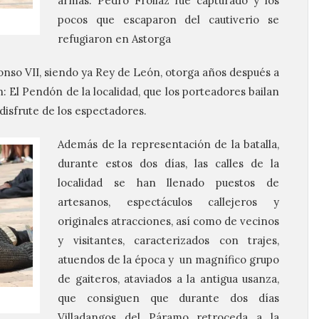
armas. Pedro Froilaz fue capturado y los
pocos que escaparon del cautiverio se
refugiaron en Astorga
onso VII, siendo ya Rey de León, otorga años después a
: El Pendón de la localidad, que los porteadores bailan
disfrute de los espectadores.
Además de la representación de la batalla,
durante estos dos días, las calles de la
localidad se han llenado puestos de
artesanos, espectáculos callejeros y
originales atracciones, así como de vecinos
y visitantes, caracterizados con trajes,
atuendos de la época y un magnífico grupo
de gaiteros, ataviados a la antigua usanza,
que consiguen que durante dos días
Villadangos del Páramo retroceda a la