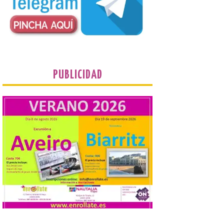
Conceyu País Llionés y el Diario de
Turismo, Ocio e Información para
jóvenes “Enredando.info”. Eduardo
Morán nos envía desde la carretera […]
Camarzius fest: frente al
macroevento, un festival
PUBLICIDAD
cultural transformador
que apuesta por el legado.
6 Ago 2026
Los días 7, 8 y 9 de agosto
de 2026, Camarzana de
Tera volverá a convertirse
en punto de encuentro,
con la Villa Romana de
Orpheus. Vivimos un momento en el que la
música en directo mueve grandes
fenómenos de […]
El Ayuntamiento de
Cabrillanes analizará,